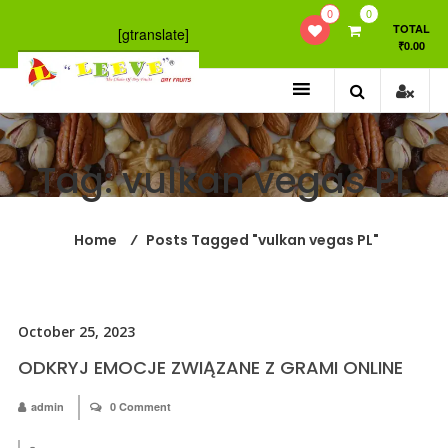
Skip
0
0
TOTAL
[gtranslate]
to
₹0.00
content
Leeve
The
Tag:
vulkan vegas PL
Chain
of
Dry
Home
⁄
Posts Tagged "vulkan vegas PL"
Fruits
October 25, 2023
ODKRYJ EMOCJE ZWIĄZANE Z GRAMI ONLINE
admin
0 Comment