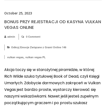
October 25, 2023
BONUS PRZY REJESTRACJI OD KASYNA VULKAN
VEGAS ONLINE
admin
0 Comment
Odkryj Emocje Związane z Grami Online 146
,
vulkan vegas
vulkan vegas PL
Akcja toczy się w starożytnej piramidzie, w której
Rich Wilde szuka tytułowej Book of Dead, czyli Księgi
Umarłych. Zdobycie darmowych zakręceń w Vulkan
Vegas jest bardzo proste, wystarczy kierować się
naszymi wskazówkami. Nawet jeśli jesteś zupełnym
początkującym graczem i po prostu szukasz