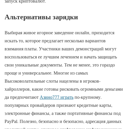
запуск криптовалют.
Альтернативы зарядки
Выбирая живое игорное заведение онлайн, приходится
искать то, которое предлагает несколько вариантов
взимания платы. Участники ваших демонстраций могут
воспользоваться ее лучшим лечением и начать защищать
свои уникальные документы. Тем не менее, это гораздо
проще и универсальнее. Многие из самых
Высоковолатильные слоты нацелены в игроков-
хайроллеров, какие готовы рисковать огромными деньгами
да предпочитают
Азино777 играть
по-крупному.
популярных провайдеров признают кредитные карты,
электронные финансы, а также портативные финансы под
PayPal. Полезно, безопасно и безопасно, адресация данных