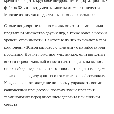
кредитной карты, круговое шифрование информационных
файлов SSL и инструменты защиты от мошенничества.
Многие из них также доступны на многих «языках».
Самые популярные казино с живыми азартными играми
предлагают множество других игр, а также более высокий
уровень стабильности. Некоторые из них включают в себя
компонент «Живой разговор с членами» о их заботах или
проблемах. Другие помогают участникам, если вы хотите
внести первоначальный взнос и начать играть на вынос,
ставки сбора первоначального взноса, эти карты или даже
тарифы на передачу данных от эксперта к профессионалу.
Каждое игорное заведение по-своему управляет своими
банковскими процессами, поэтому лучше проверить
терминологию перед внесением депозита или снятием
средств.