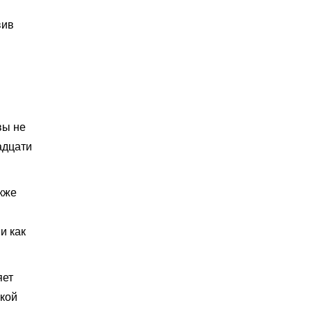
вив
вы не
адцати
кже
и как
яет
ской