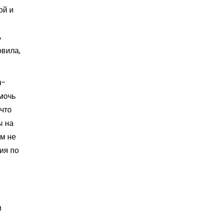
ой и
ь
овила,
н-
омочь
что
ы на
м не
ия по
и