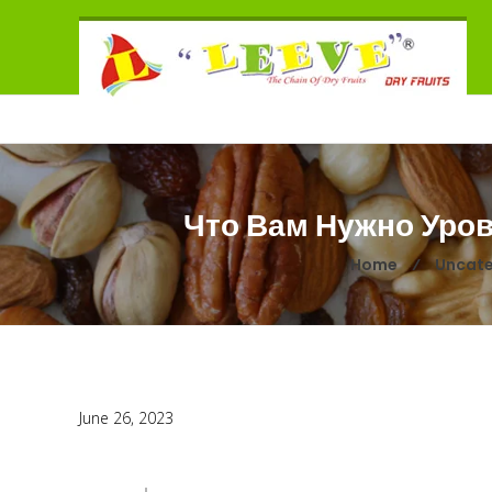
Skip
Leeve
to
The
content
Chain
of
Dry
Fruits
Что Вам Нужно Уро
Home
⁄
Uncate
June 26, 2023
ЧТО ВАМ НУЖНО УРОВЕНЬ DRAGON3D.RU