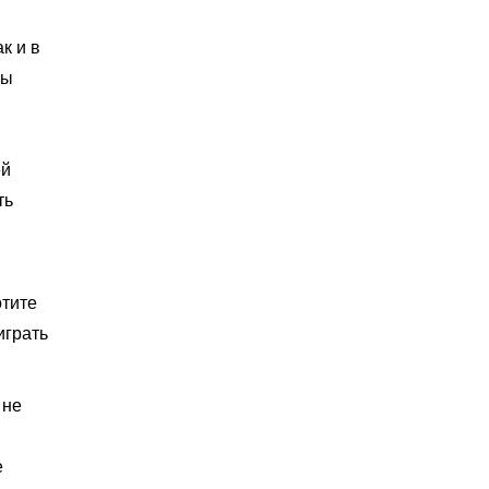
к и в
вы
ей
ть
отите
играть
 не
е