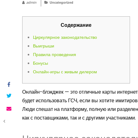
admin
Uncategorized
Содержание
Циркулярное законодательство
Выигрыши
Правила проведения
Бонусы
Онлайн-игры с живым дилером
Онлайн-блэкджек — это отличные карты интернет-
будет использовать ГСЧ, если вы хотите имитиро
Люди спешат на платформу, полную или разделе
как с поставщиками, так и с другими участниками.