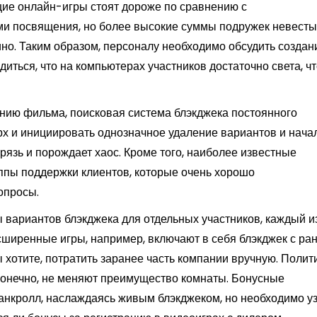
ие онлайн-игры стоят дороже по сравнению с
и посвящения, но более высокие суммы подружек невесты
о. Таким образом, персоналу необходимо обсудить создан
иться, что на компьютерах участников достаточно света, ч
нию фильма, поисковая система блэкджека постоянного
х и инициировать однозначное удаление вариантов и нач
рязь и порождает хаос. Кроме того, наиболее известные
уппы поддержки клиентов, которые очень хорошо
опросы.
 вариантов блэкджека для отдельных участников, каждый и
ширенные игры, например, включают в себя блэкджек с ра
 хотите, потратить заранее часть компании вручную. Полит
 конечно, не меняют преимущество комнаты. Бонусные
анкролл, наслаждаясь живым блэкджеком, но необходимо у