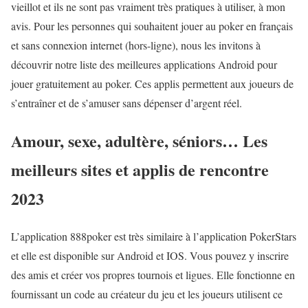
vieillot et ils ne sont pas vraiment très pratiques à utiliser, à mon
avis. Pour les personnes qui souhaitent jouer au poker en français
et sans connexion internet (hors-ligne), nous les invitons à
découvrir notre liste des meilleures applications Android pour
jouer gratuitement au poker. Ces applis permettent aux joueurs de
s’entraîner et de s’amuser sans dépenser d’argent réel.
Amour, sexe, adultère, séniors… Les
meilleurs sites et applis de rencontre
2023
L’application 888poker est très similaire à l’application PokerStars
et elle est disponible sur Android et IOS. Vous pouvez y inscrire
des amis et créer vos propres tournois et ligues. Elle fonctionne en
fournissant un code au créateur du jeu et les joueurs utilisent ce