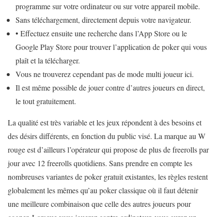
programme sur votre ordinateur ou sur votre appareil mobile.
Sans téléchargement, directement depuis votre navigateur.
• Effectuez ensuite une recherche dans l’App Store ou le
Google Play Store pour trouver l’application de poker qui vous
plaît et la télécharger.
Vous ne trouverez cependant pas de mode multi joueur ici.
Il est même possible de jouer contre d’autres joueurs en direct,
le tout gratuitement.
La qualité est très variable et les jeux répondent à des besoins et
des désirs différents, en fonction du public visé. La marque au W
rouge est d’ailleurs l’opérateur qui propose de plus de freerolls par
jour avec 12 freerolls quotidiens. Sans prendre en compte les
nombreuses variantes de poker gratuit existantes, les règles restent
globalement les mêmes qu’au poker classique où il faut détenir
une meilleure combinaison que celle des autres joueurs pour