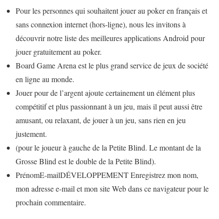
Pour les personnes qui souhaitent jouer au poker en français et
sans connexion internet (hors-ligne), nous les invitons à
découvrir notre liste des meilleures applications Android pour
jouer gratuitement au poker.
Board Game Arena est le plus grand service de jeux de société
en ligne au monde.
Jouer pour de l’argent ajoute certainement un élément plus
compétitif et plus passionnant à un jeu, mais il peut aussi être
amusant, ou relaxant, de jouer à un jeu, sans rien en jeu
justement.
(pour le joueur à gauche de la Petite Blind. Le montant de la
Grosse Blind est le double de la Petite Blind).
PrénomE-mailDÉVELOPPEMENT Enregistrez mon nom,
mon adresse e-mail et mon site Web dans ce navigateur pour le
prochain commentaire.