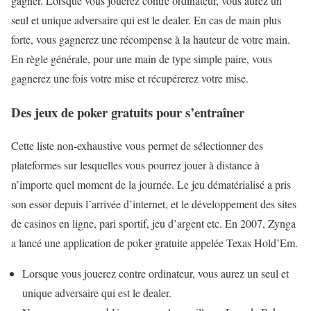
gagner. Lorsque vous jouerez contre ordinateur, vous aurez un
seul et unique adversaire qui est le dealer. En cas de main plus
forte, vous gagnerez une récompense à la hauteur de votre main.
En règle générale, pour une main de type simple paire, vous
gagnerez une fois votre mise et récupérerez votre mise.
Des jeux de poker gratuits pour s’entraîner
Cette liste non-exhaustive vous permet de sélectionner des
plateformes sur lesquelles vous pourrez jouer à distance à
n’importe quel moment de la journée. Le jeu dématérialisé a pris
son essor depuis l’arrivée d’internet, et le développement des sites
de casinos en ligne, pari sportif, jeu d’argent etc. En 2007, Zynga
a lancé une application de poker gratuite appelée Texas Hold’Em.
Lorsque vous jouerez contre ordinateur, vous aurez un seul et
unique adversaire qui est le dealer.