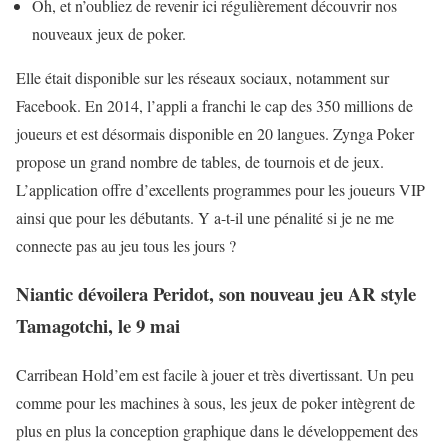
Oh, et n’oubliez de revenir ici régulièrement découvrir nos
nouveaux jeux de poker.
Elle était disponible sur les réseaux sociaux, notamment sur
Facebook. En 2014, l’appli a franchi le cap des 350 millions de
joueurs et est désormais disponible en 20 langues. Zynga Poker
propose un grand nombre de tables, de tournois et de jeux.
L’application offre d’excellents programmes pour les joueurs VIP
ainsi que pour les débutants. Y a-t-il une pénalité si je ne me
connecte pas au jeu tous les jours ?
Niantic dévoilera Peridot, son nouveau jeu AR style
Tamagotchi, le 9 mai
Carribean Hold’em est facile à jouer et très divertissant. Un peu
comme pour les machines à sous, les jeux de poker intègrent de
plus en plus la conception graphique dans le développement des