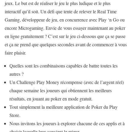
jeux. Le but est de réaliser le jeu le plus ludique et le plus
interactif qu’il soit. Un défi que tente de relever le Real Time
Gaming, développeur de jeu, en concurrence avec Play ‘n Go ou
encore Microgaming. Envie de vous essayer maintenant au poker
en ligne gratuitement ? C’est sur le jeu ci-dessous que ça se passe
et ça ne prend que quelques secondes avant de commencer à vous
faire plaisir.
Quelles sont les combinaisons capables de battre toutes les
autres ?
Un Challenge Play Money récompense (avec de l’argent réel)
chaque semaine les joueurs qui obtiennent les meilleurs
résultats, en jouant au poker en mode gratuit.
Tout simplement la meilleure application de Poker du Play
Store.
Nous invitons les joueurs à explorer chacune de ces applis et à
choisir laquelle leur convient le mieux.