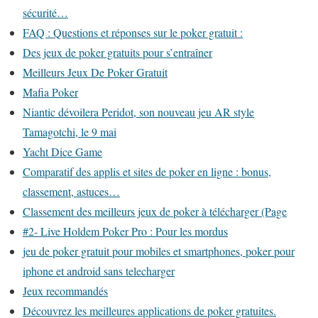
sécurité…
FAQ : Questions et réponses sur le poker gratuit :
Des jeux de poker gratuits pour s’entraîner
Meilleurs Jeux De Poker Gratuit
Mafia Poker
Niantic dévoilera Peridot, son nouveau jeu AR style
Tamagotchi, le 9 mai
Yacht Dice Game
Comparatif des applis et sites de poker en ligne : bonus,
classement, astuces…
Classement des meilleurs jeux de poker à télécharger (Page
#2- Live Holdem Poker Pro : Pour les mordus
jeu de poker gratuit pour mobiles et smartphones, poker pour
iphone et android sans telecharger
Jeux recommandés
Découvrez les meilleures applications de poker gratuites.