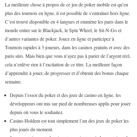
La meilleure chose à propos de ce jeu de poker mobile est qu’en
plus des tournois en ligne, il est possible de s’entraîner hors ligne.
C’est trouvé disponible en 4 langues et emmène les paris dans le
monde entier sur le Blackjack, le Spin Wheel, le Sit-N-Go et
d’autres variantes de poker. Jouez en ligne et participez à
Tournois rapides à 3 joueurs, dans les casinos gratuits et avec des
paris sûrs. Mais bien que vous n’ayez pas à parier de l’argent réel,
cela n’enlève rien à l’excitation de ce titre. La meilleure façon
d’apprendre à jouer, de progresser et d’obtenir des bonus chaque
semaine.
Depuis l’essor du poker et des jeux de casino en ligne, les
développeurs ont mis sur pied de nombreuses applis pour jouer
depuis où vous le souhaitez.
Casino Holdem est tout simplement l’un des jeux de poker les
plus joués du moment.