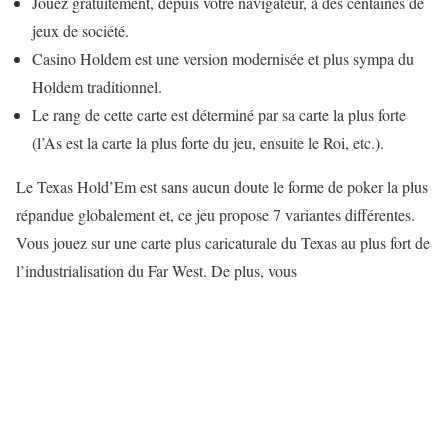
Jouez gratuitement, depuis votre navigateur, à des centaines de
jeux de société.
Casino Holdem est une version modernisée et plus sympa du
Holdem traditionnel.
Le rang de cette carte est déterminé par sa carte la plus forte
(l’As est la carte la plus forte du jeu, ensuite le Roi, etc.).
Le Texas Hold’Em est sans aucun doute le forme de poker la plus
répandue globalement et, ce jeu propose 7 variantes différentes.
Vous jouez sur une carte plus caricaturale du Texas au plus fort de
l’industrialisation du Far West. De plus, vous