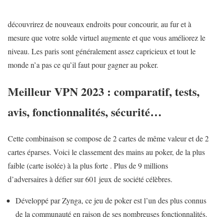
découvrirez de nouveaux endroits pour concourir, au fur et à
mesure que votre solde virtuel augmente et que vous améliorez le
niveau. Les paris sont généralement assez capricieux et tout le
monde n’a pas ce qu’il faut pour gagner au poker.
Meilleur VPN 2023 : comparatif, tests,
avis, fonctionnalités, sécurité…
Cette combinaison se compose de 2 cartes de même valeur et de 2
cartes éparses. Voici le classement des mains au poker, de la plus
faible (carte isolée) à la plus forte . Plus de 9 millions
d’adversaires à défier sur 601 jeux de société célèbres.
Développé par Zynga, ce jeu de poker est l’un des plus connus
de la communauté en raison de ses nombreuses fonctionnalités.