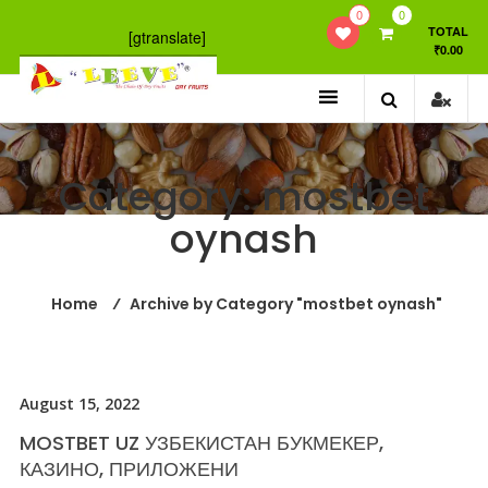
Skip
0
0
TOTAL
[gtranslate]
to
₹0.00
content
Leeve
The
Category:
mostbet
Chain
of
oynash
Dry
Fruits
Home
⁄
Archive by Category "mostbet oynash"
August 15, 2022
MOSTBET UZ УЗБЕКИСТАН БУКМЕКЕР,
КАЗИНО, ПРИЛОЖЕНИ