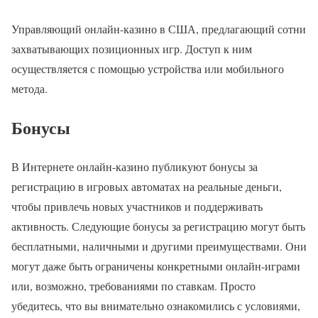
Управляющий онлайн-казино в США, предлагающий сотни
захватывающих позиционных игр. Доступ к ним
осуществляется с помощью устройства или мобильного
метода.
Бонусы
В Интернете онлайн-казино публикуют бонусы за
регистрацию в игровых автоматах на реальные деньги,
чтобы привлечь новых участников и поддерживать
активность. Следующие бонусы за регистрацию могут быть
бесплатными, наличными и другими преимуществами. Они
могут даже быть ограничены конкретными онлайн-играми
или, возможно, требованиями по ставкам. Просто
убедитесь, что вы внимательно ознакомились с условиями,