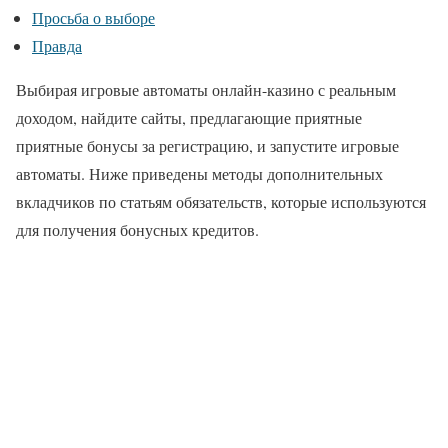
Просьба о выборе
Правда
Выбирая игровые автоматы онлайн-казино с реальным
доходом, найдите сайты, предлагающие приятные
приятные бонусы за регистрацию, и запустите игровые
автоматы. Ниже приведены методы дополнительных
вкладчиков по статьям обязательств, которые используются
для получения бонусных кредитов.