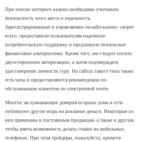
При поиске интернет-казино необходимо учитывать
безопасность этого места и надежность.
Зарегистрированные и управляемые онлайн-казино, скорее
всего, предоставили пользователям надежную
потребительскую поддержку и предложили безопасные
финансовые альтернативы. Кроме того, им следует носить
двухстороннюю авторизацию, а затем подтверждать
удостоверение личности гуру. На сайтах такого типа также
есть чаты и предоставляются рекомендации по
обслуживанию клиентов по электронной почте.
Многие заслуживающие доверия игорные дома в сети
публикуют другие игры на реальные деньги. Некоторые из
них привязаны к постоянным продавцам, а также к другим,
чтобы иметь возможность делать ставки на мобильных
телефонах. При этом трейдеры, пожалуйста, примите