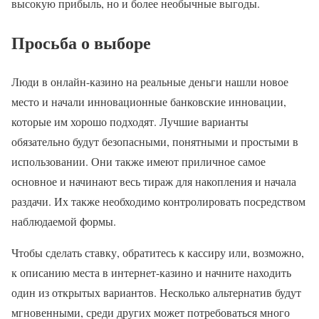
высокую прибыль, но и более необычные выгоды.
Просьба о выборе
Люди в онлайн-казино на реальные деньги нашли новое
место и начали инновационные банковские инновации,
которые им хорошо подходят. Лучшие варианты
обязательно будут безопасными, понятными и простыми в
использовании. Они также имеют приличное самое
основное и начинают весь тираж для накопления и начала
раздачи. Их также необходимо контролировать посредством
наблюдаемой формы.
Чтобы сделать ставку, обратитесь к кассиру или, возможно,
к описанию места в интернет-казино и начните находить
один из открытых вариантов. Несколько альтернатив будут
мгновенными, среди других может потребоваться много