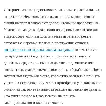
Интернет-казино предоставляют законные средства на ряд
игр казино. Некоторые из этих игр используют группы
линий выплат и запускают дополнительные предложения.
Участники могут выбрать один из игровых автоматов для
видеопокера, если вы хотите начать играть в игровые
автоматы с Игровые девайса в протяжении ставок в
интернет казино игровые автоматы вулкан
автоматически
распределяют победы, по этой причине возвращение
денежных средств, в обычном достигает девяносто пять
процентных ставок. тремя рыболовными барабанами. Люди
захотят выглядеть как место, где можно бесплатно принять
участие в исследованиях, чтобы приобрести увлекательные
онлайн-игры, ранее активно игравшие на реальные деньги.
Это также позволяет вам помочь им понять
законодательство и ввести символы.