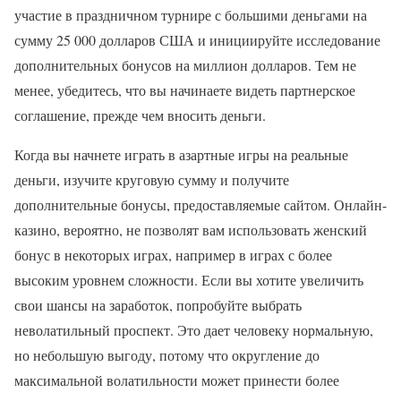
участие в праздничном турнире с большими деньгами на
сумму 25 000 долларов США и инициируйте исследование
дополнительных бонусов на миллион долларов. Тем не
менее, убедитесь, что вы начинаете видеть партнерское
соглашение, прежде чем вносить деньги.
Когда вы начнете играть в азартные игры на реальные
деньги, изучите круговую сумму и получите
дополнительные бонусы, предоставляемые сайтом. Онлайн-
казино, вероятно, не позволят вам использовать женский
бонус в некоторых играх, например в играх с более
высоким уровнем сложности. Если вы хотите увеличить
свои шансы на заработок, попробуйте выбрать
неволатильный проспект. Это дает человеку нормальную,
но небольшую выгоду, потому что округление до
максимальной волатильности может принести более