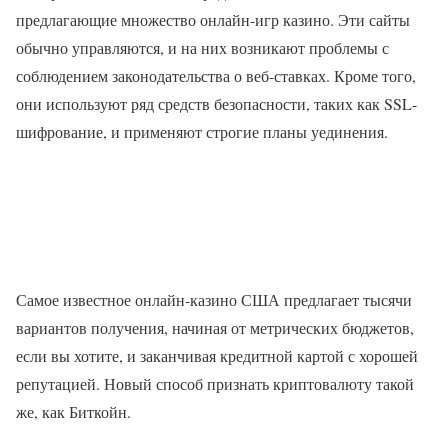
предлагающие множество онлайн-игр казино. Эти сайты
обычно управляются, и на них возникают проблемы с
соблюдением законодательства о веб-ставках. Кроме того,
они используют ряд средств безопасности, таких как SSL-
шифрование, и применяют строгие планы уединения.
Самое известное онлайн-казино США предлагает тысячи
вариантов получения, начиная от метрических бюджетов,
если вы хотите, и заканчивая кредитной картой с хорошей
репутацией. Новый способ признать криптовалюту такой
же, как Биткойн.