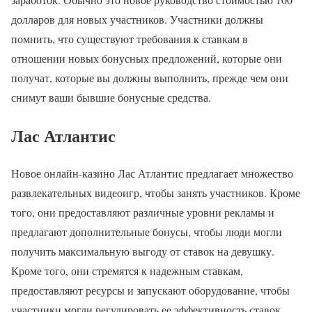
долларов для новых участников. Участники должны
помнить, что существуют требования к ставкам в
отношении новых бонусных предложений, которые они
получат, которые вы должны выполнить, прежде чем они
снимут ваши бывшие бонусные средства.
Лас Атлантис
Новое онлайн-казино Лас Атлантис предлагает множество
развлекательных видеоигр, чтобы занять участников. Кроме
того, они предоставляют различные уровни рекламы и
предлагают дополнительные бонусы, чтобы люди могли
получить максимальную выгоду от ставок на девушку.
Кроме того, они стремятся к надежным ставкам,
предоставляют ресурсы и запускают оборудование, чтобы
участники могли регулировать ее эффективность ставок.