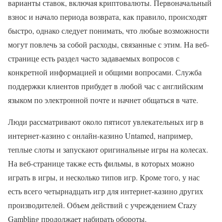
варианты ставок, включая криптовалюты. Первоначальный
взнос и начало периода возврата, как правило, происходят
быстро, однако следует понимать, что любые возможности
могут повлечь за собой расходы, связанные с этим. На веб-
странице есть раздел часто задаваемых вопросов с
конкретной информацией и общими вопросами. Служба
поддержки клиентов прибудет в любой час с английским
языком по электронной почте и начнет общаться в чате.
Люди рассматривают около пятисот увлекательных игр в
интернет-казино с онлайн-казино Untamed, например,
теплые слоты и запускают оригинальные игры на колесах.
На веб-странице также есть фильмы, в которых можно
играть в игры, и несколько типов игр. Кроме того, у нас
есть всего четырнадцать игр для интернет-казино других
производителей. Объем действий с учреждением Crazy
Gambling продолжает набирать обороты.