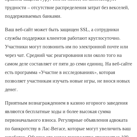
трудности – отсутствие распределения затрат без векселей,
поддерживаемых банками.
Ваш веб-сайт может быть защищен SSL, а сотрудники
службы поддержки клиентов работают круглосуточно.
Участники могут позвонить им по электронной почте или
через чат. Средний час реагирования или около того на
самом деле составляет от пяти до семи единиц. На веб-сайте
есть программа «Участие в исследованиях», которая
позволяет участникам изучать новые игры, не внося новых
денег.
Приятным вознаграждением в казино игорного заведения
являются бесплатные ходы и более высокая сумма
первоначального взноса. Регулярные объявления адвоката
по банкротству в Лас-Вегасе, которые могут увеличить ваш
заработок. Обычно это новое руководство стоимостью 100