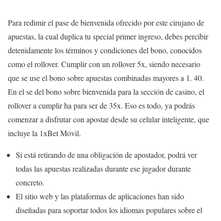
Para redimir el pase de bienvenida ofrecido por este cirujano de
apuestas, la cual duplica tu special primer ingreso, debes percibir
detenidamente los términos y condiciones del bono, conocidos
como el rollover. Cumplir con un rollover 5x, siendo necesario
que se use el bono sobre apuestas combinadas mayores a 1. 40.
En el se del bono sobre bienvenida para la sección de casino, el
rollover a cumplir ha para ser de 35x. Eso es todo, ya podrás
comenzar a disfrutar con apostar desde su celular inteligente, que
incluye la 1xBet Móvil.
Si está retirando de una obligación de apostador, podrá ver
todas las apuestas realizadas durante ese jugador durante
concreto.
El sitio web y las plataformas de aplicaciones han sido
diseñadas para soportar todos los idiomas populares sobre el