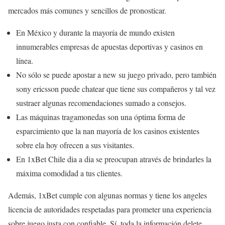
mercados más comunes y sencillos de pronosticar.
En México y durante la mayoría de mundo existen
innumerables empresas de apuestas deportivas y casinos en
línea.
No sólo se puede apostar a new su juego privado, pero también
sony ericsson puede chatear que tiene sus compañeros y tal vez
sustraer algunas recomendaciones sumado a consejos.
Las máquinas tragamonedas son una óptima forma de
esparcimiento que la nan mayoría de los casinos existentes
sobre ela hoy ofrecen a sus visitantes.
En 1xBet Chile dia a dia se preocupan através de brindarles la
máxima comodidad a tus clientes.
Además, 1xBet cumple con algunas normas y tiene los angeles
licencia de autoridades respetadas para prometer una experiencia
sobre juego justa con confiable. Sí, toda la información delete