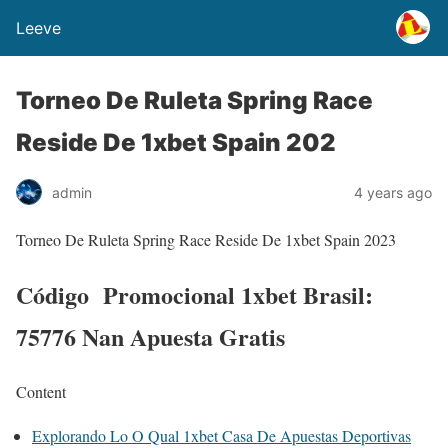
Leeve
Torneo De Ruleta Spring Race
Reside De 1xbet Spain 202
admin
4 years ago
Torneo De Ruleta Spring Race Reside De 1xbet Spain 2023
Código Promocional 1xbet Brasil:
75776 Nan Apuesta Gratis
Content
Explorando Lo O Qual 1xbet Casa De Apuestas Deportivas