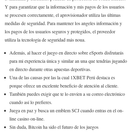
Y para garantizar que la información y mis pagos de los usuarios
se procesen correctamente, el aprovisionador utiliza las últimas
medidas de seguridad. Para mantener los angeles información y
los pagos de los usuarios seguros y protegidos, el proveedor
utiliza la tecnología de seguridad más noua.
Además, al hacer el juego en directo sobre eSports disfrutarás
para mi experiencia única y similar an una que tendrías jugando
en directo durante otras apuestas deportivas.
Una de las causas por las la cual 1XBET Perú destaca es
porque ofrece un excelente beneficio de atención al cliente.
También puedes exigir que te lo envíen a su correo electrónico
cuando así lo prefieres.
Juega en paz y busca un emblem SCJ cuando entras en el on-
line casino on-line.
Sin duda, Bitcoin ha sido el futuro de los juegos