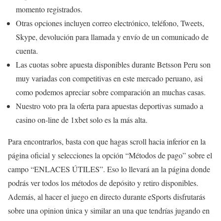
momento registrados.
Otras opciones incluyen correo electrónico, teléfono, Tweets,
Skype, devolución para llamada y envío de un comunicado de
cuenta.
Las cuotas sobre apuesta disponibles durante Betsson Peru son
muy variadas con competitivas en este mercado peruano, asi
como podemos apreciar sobre comparación an muchas casas.
Nuestro voto pra la oferta para apuestas deportivas sumado a
casino on-line de 1xbet solo es la más alta.
Para encontrarlos, basta con que hagas scroll hacia inferior en la
página oficial y selecciones la opción “Métodos de pago” sobre el
campo “ENLACES ÚTILES”. Eso lo llevará an la página donde
podrás ver todos los métodos de depósito y retiro disponibles.
Además, al hacer el juego en directo durante eSports disfrutarás
sobre una opinion única y similar an una que tendrías jugando en