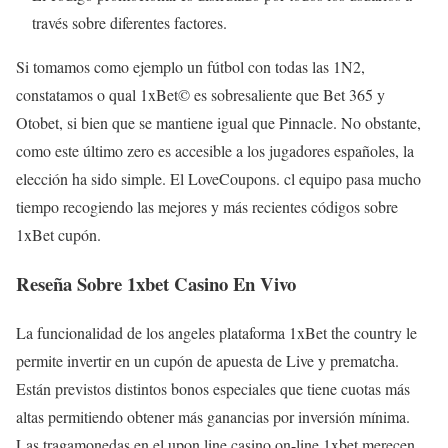
través sobre diferentes factores.
Si tomamos como ejemplo un fútbol con todas las 1N2,
constatamos o qual 1xBet© es sobresaliente que Bet 365 y
Otobet, si bien que se mantiene igual que Pinnacle. No obstante,
como este último zero es accesible a los jugadores españoles, la
elección ha sido simple. El LoveCoupons. cl equipo pasa mucho
tiempo recogiendo las mejores y más recientes códigos sobre
1xBet cupón.
Reseña Sobre 1xbet Casino En Vivo
La funcionalidad de los angeles plataforma 1xBet the country le
permite invertir en un cupón de apuesta de Live y prematcha.
Están previstos distintos bonos especiales que tiene cuotas más
altas permitiendo obtener más ganancias por inversión mínima.
Las tragamonedas en el upon line casino on-line 1xbet merecen