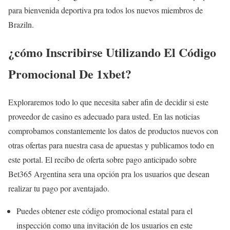
para bienvenida deportiva pra todos los nuevos miembros de
Braziln.
¿cómo Inscribirse Utilizando El Código
Promocional De 1xbet?
Exploraremos todo lo que necesita saber afin de decidir si este
proveedor de casino es adecuado para usted. En las noticias
comprobamos constantemente los datos de productos nuevos con
otras ofertas para nuestra casa de apuestas y publicamos todo en
este portal. El recibo de oferta sobre pago anticipado sobre
Bet365 Argentina sera una opción pra los usuarios que desean
realizar tu pago por aventajado.
Puedes obtener este código promocional estatal para el
inspección como una invitación de los usuarios en este