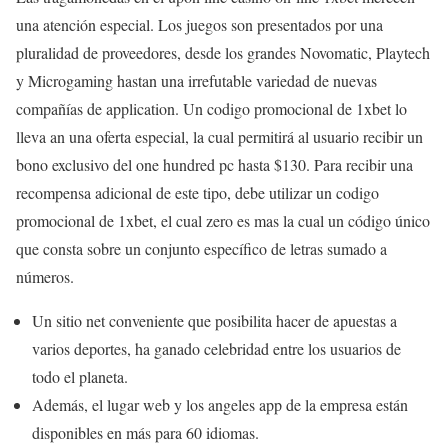
una atención especial. Los juegos son presentados por una
pluralidad de proveedores, desde los grandes Novomatic, Playtech
y Microgaming hastan una irrefutable variedad de nuevas
compañías de application. Un codigo promocional de 1xbet lo
lleva an una oferta especial, la cual permitirá al usuario recibir un
bono exclusivo del one hundred pc hasta $130. Para recibir una
recompensa adicional de este tipo, debe utilizar un codigo
promocional de 1xbet, el cual zero es mas la cual un código único
que consta sobre un conjunto específico de letras sumado a
números.
Un sitio net conveniente que posibilita hacer de apuestas a
varios deportes, ha ganado celebridad entre los usuarios de
todo el planeta.
Además, el lugar web y los angeles app de la empresa están
disponibles en más para 60 idiomas.