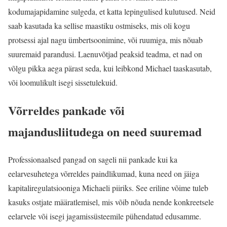
kodumajapidamine sulgeda, et katta lepingulised kulutused. Neid
saab kasutada ka sellise maastiku ostmiseks, mis oli kogu
protsessi ajal nagu ümbertsoonimine, või ruumiga, mis nõuab
suuremaid parandusi. Laenuvõtjad peaksid teadma, et nad on
võlgu pikka aega pärast seda, kui leibkond Michael taaskasutab,
või loomulikult isegi sissetulekuid.
Võrreldes pankade või
majandusliitudega on need suuremad
Professionaalsed pangad on sageli nii pankade kui ka
eelarvesuhetega võrreldes paindlikumad, kuna need on jäiga
kapitaliregulatsiooniga Michaeli piiriks. See eriline võime tuleb
kasuks ostjate määratlemisel, mis võib nõuda nende konkreetsele
eelarvele või isegi jagamissüsteemile pühendatud edusamme.