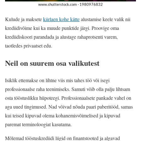
Kulude ja maksete
kiirlaen kohe kätte
alustamise keele valik nii
krediidivõime kui ka muude punktide järgi. Proovige oma
krediidiskoori parandada ja alustage rahaprotsenti varem,
taotledes privaatset edu.
Neil on suurem osa valikutest
Isiklik ettemakse on lihtne viis mis tahes töö või isegi
professionaalse raha teenimiseks. Samuti võib olla palju lihtsam
osta tööstuslikku hüpoteegi. Professionaalsete pankade vahel on
aga uued tingimused. Nad võivad nõuda paari paberitööd, samas
kui teised kipuvad olema kohanemisvõimelised ja kipuvad
paremat terminoloogiat kasutama.
Mõlemad tööstuskrediidi liigid on finantstooted ja algavad