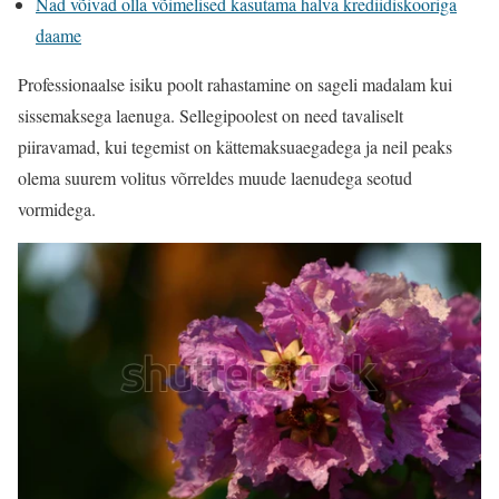
Nad võivad olla võimelised kasutama halva krediidiskooriga
daame
Professionaalse isiku poolt rahastamine on sageli madalam kui
sissemaksega laenuga. Sellegipoolest on need tavaliselt
piiravamad, kui tegemist on kättemaksuaegadega ja neil peaks
olema suurem volitus võrreldes muude laenudega seotud
vormidega.