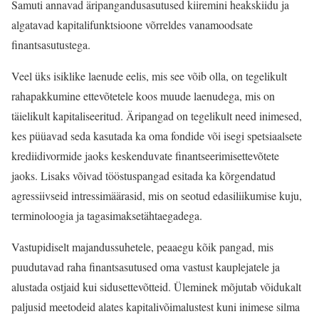
Samuti annavad äripangandusasutused kiiremini heakskiidu ja
algatavad kapitalifunktsioone võrreldes vanamoodsate
finantsasutustega.
Veel üks isiklike laenude eelis, mis see võib olla, on tegelikult
rahapakkumine ettevõtetele koos muude laenudega, mis on
täielikult kapitaliseeritud. Äripangad on tegelikult need inimesed,
kes püüavad seda kasutada ka oma fondide või isegi spetsiaalsete
krediidivormide jaoks keskenduvate finantseerimisettevõtete
jaoks. Lisaks võivad tööstuspangad esitada ka kõrgendatud
agressiivseid intressimäärasid, mis on seotud edasiliikumise kuju,
terminoloogia ja tagasimaksetähtaegadega.
Vastupidiselt majandussuhetele, peaaegu kõik pangad, mis
puudutavad raha finantsasutused oma vastust kauplejatele ja
alustada ostjaid kui sidusettevõtteid. Üleminek mõjutab võidukalt
paljusid meetodeid alates kapitalivõimalustest kuni inimese silma