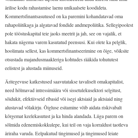
ärilise kodu rahastamise laenu unikaalsete koodideta.
Kommertsfinantsasutused on ka paremini kohandatavad oma
rahapoliitikaga ja algatavad fondide andmepoliitika. Sellegipoolest
pole tööstuskapital teie jaoks meetrit ja jah, see on vajalik, et
hakata nägema varem kasutatud peensusi. Kui olete ka pelglik,
hoolimata sellest, kas kommertsfinantseerimine on õige, võiksite
otsustada majandusmaakleriga kohtudes rääkida tohututest
eelistest ja alustada miinuseid.
Äritegevuse katkestused saavutatakse tavaliselt omakapitalist,
need hõlmavad intressimäära või sissetulekusektori selgitust,
sõidukit, efektiivseid ribasid või isegi aktsiaid ja aktsiaid ning
alustavad võlakirju. Õigluse esitamine võib aidata riskivabalt
kõrgemat keelekasutust ja ka hinda alandada. Liiga parem on
sõlmida edenemiskokkulepe, kui teil on vaja korraldust taotleva
äriraha varuda. Eelpakutud tingimused ja tingimused leiate