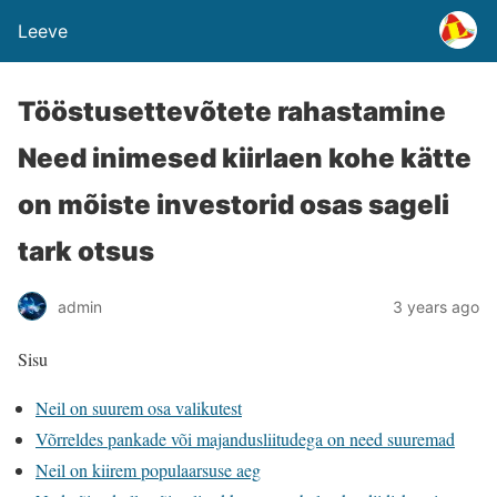
Leeve
Tööstusettevõtete rahastamine
Need inimesed kiirlaen kohe kätte
on mõiste investorid osas sageli
tark otsus
admin
3 years ago
Sisu
Neil on suurem osa valikutest
Võrreldes pankade või majandusliitudega on need suuremad
Neil on kiirem populaarsuse aeg