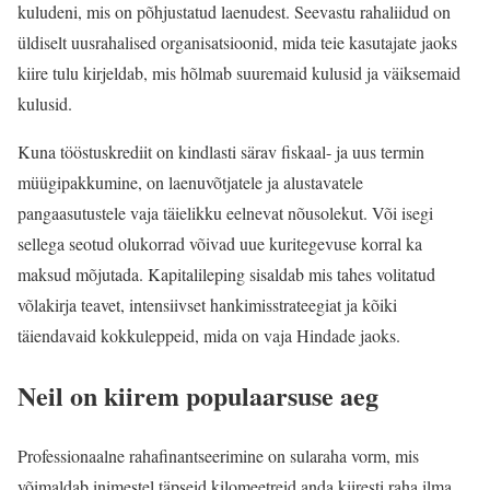
kuludeni, mis on põhjustatud laenudest. Seevastu rahaliidud on
üldiselt uusrahalised organisatsioonid, mida teie kasutajate jaoks
kiire tulu kirjeldab, mis hõlmab suuremaid kulusid ja väiksemaid
kulusid.
Kuna tööstuskrediit on kindlasti särav fiskaal- ja uus termin
müügipakkumine, on laenuvõtjatele ja alustavatele
pangaasutustele vaja täielikku eelnevat nõusolekut. Või isegi
sellega seotud olukorrad võivad uue kuritegevuse korral ka
maksud mõjutada. Kapitalileping sisaldab mis tahes volitatud
võlakirja teavet, intensiivset hankimisstrateegiat ja kõiki
täiendavaid kokkuleppeid, mida on vaja Hindade jaoks.
Neil on kiirem populaarsuse aeg
Professionaalne rahafinantseerimine on sularaha vorm, mis
võimaldab inimestel täpseid kilomeetreid anda kiiresti raha ilma