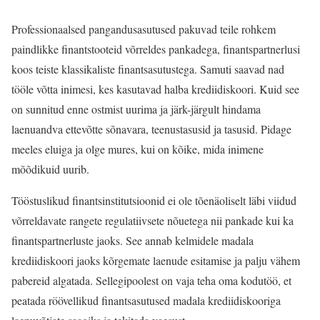
Professionaalsed pangandusasutused pakuvad teile rohkem
paindlikke finantstooteid võrreldes pankadega, finantspartnerlusi
koos teiste klassikaliste finantsasutustega. Samuti saavad nad
tööle võtta inimesi, kes kasutavad halba krediidiskoori. Kuid see
on sunnitud enne ostmist uurima ja järk-järgult hindama
laenuandva ettevõtte sõnavara, teenustasusid ja tasusid. Pidage
meeles eluiga ja olge mures, kui on kõike, mida inimene
mõõdikuid uurib.
Tööstuslikud finantsinstitutsioonid ei ole tõenäoliselt läbi viidud
võrreldavate rangete regulatiivsete nõuetega nii pankade kui ka
finantspartnerluste jaoks. See annab kelmidele madala
krediidiskoori jaoks kõrgemate laenude esitamise ja palju vähem
pabereid algatada. Sellegipoolest on vaja teha oma kodutöö, et
peatada röövellikud finantsasutused madala krediidiskooriga