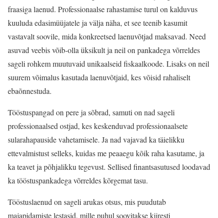
fraasiga laenud. Professionaalse rahastamise turul on kalduvus
kuuluda edasimüüjatele ja välja näha, et see teenib kasumit
vastavalt soovile, mida konkreetsed laenuvõtjad maksavad. Need
asuvad veebis võib-olla üksikult ja neil on pankadega võrreldes
sageli rohkem muutuvaid unikaalseid fiskaalkoode. Lisaks on neil
suurem võimalus kasutada laenuvõtjaid, kes võisid rahaliselt
ebaõnnestuda.
Tööstuspangad on pere ja sõbrad, samuti on nad sageli
professionaalsed ostjad, kes keskenduvad professionaalsete
sularahapauside vahetamisele. Ja nad vajavad ka täielikku
ettevalmistust selleks, kuidas me peaaegu kõik raha kasutame, ja
ka teavet ja põhjalikku tegevust. Sellised finantsasutused loodavad
ka tööstuspankadega võrreldes kõrgemat tasu.
Tööstuslaenud on sageli arukas otsus, mis puudutab
majapidamiste lestasid, mille puhul soovitakse kiiresti