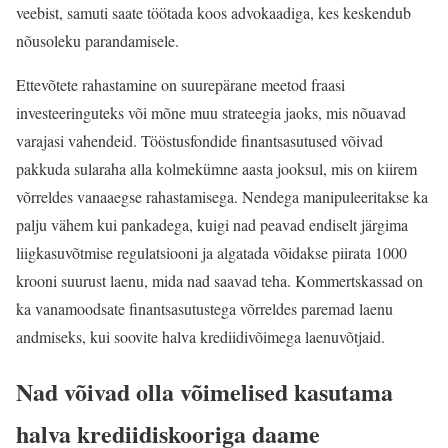
veebist, samuti saate töötada koos advokaadiga, kes keskendub
nõusoleku parandamisele.
Ettevõtete rahastamine on suurepärane meetod fraasi
investeeringuteks või mõne muu strateegia jaoks, mis nõuavad
varajasi vahendeid. Tööstusfondide finantsasutused võivad
pakkuda sularaha alla kolmekümne aasta jooksul, mis on kiirem
võrreldes vanaaegse rahastamisega. Nendega manipuleeritakse ka
palju vähem kui pankadega, kuigi nad peavad endiselt järgima
liigkasuvõtmise regulatsiooni ja algatada võidakse piirata 1000
krooni suurust laenu, mida nad saavad teha. Kommertskassad on
ka vanamoodsate finantsasutustega võrreldes paremad laenu
andmiseks, kui soovite halva krediidivõimega laenuvõtjaid.
Nad võivad olla võimelised kasutama
halva krediidiskooriga daame