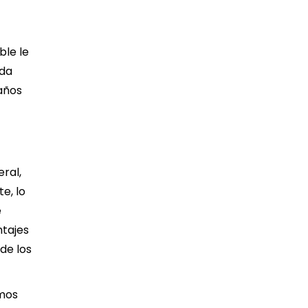
ble le
nda
 años
ral,
e, lo
e
ntajes
 de los
amos