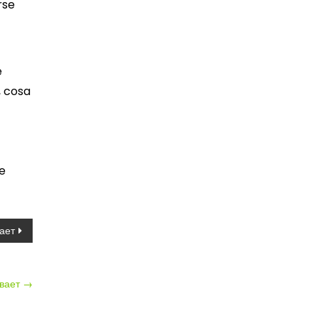
rse
e
, cosa
e
ает
ивает
→