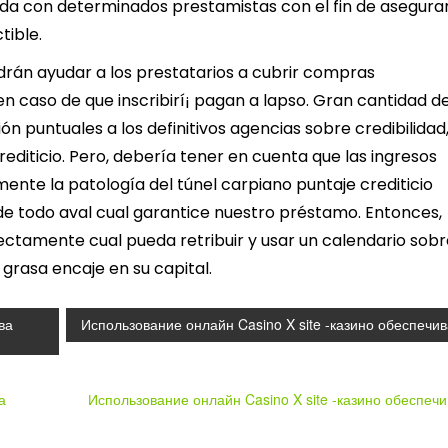
nda con determinados prestamistas con el fin de asegura
tible.
rán ayudar a los prestatarios a cubrir compras
 caso de que inscribirí¡ pagan a lapso. Gran cantidad d
n puntuales a los definitivos agencias sobre credibilidad
editicio. Pero, debería tener en cuenta que las ingresos
ente la patologí­a del túnel carpiano puntaje crediticio
 de todo aval cual garantice nuestro préstamo. Entonces,
tamente cual pueda retribuir y usar un calendario sobr
 grasa encaje en su capital.
ва
Использование онлайн Casino X site -казино обеспечив
а
Использование онлайн Casino X site -казино обеспеч