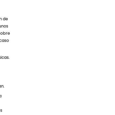
n de
gunos
sobre
 caso
icas.
an.
a
os