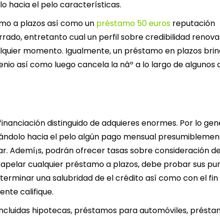
o hacia el pelo características.
amo a plazos así­ como un
préstamo 50 euros
reputación
ado, entretanto cual un perfil sobre credibilidad renova
quier momento. Igualmente, un préstamo en plazos bri
nio así­ como luego cancela la nâº a lo largo de algunos
inanciación distinguido de adquieres enormes. Por lo gene
ándolo hacia el pelo algún pago mensual presumiblement
ar. Ademí¡s, podrán ofrecer tasas sobre consideración d
n apelar cualquier préstamo a plazos, debe probar sus pu
eterminar una salubridad de el crédito así­ como con el fin
nte califique.
 incluidas hipotecas, préstamos para automóviles, prést