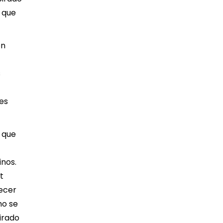
 que
en
s
es
 que
inos.
t
lecer
mo se
irado