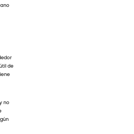
iano
ededor
til de
tiene
y no
e
lgún