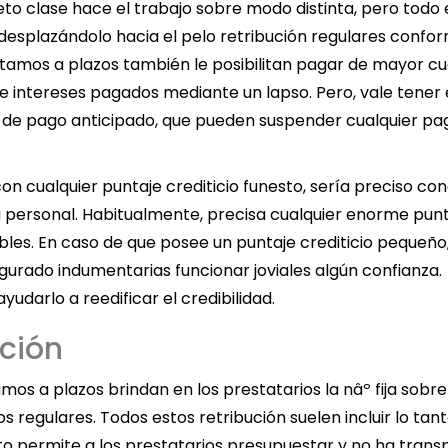
to clase hace el trabajo sobre modo distinta, pero todo 
esplazándolo hacia el pelo retribución regulares confo
amos a plazos también le posibilitan pagar de mayor cu
de intereses pagados mediante un lapso. Pero, vale tener
s de pago anticipado, que pueden suspender cualquier pa
n cualquier puntaje crediticio funesto, serí­a preciso co
a personal. Habitualmente, precisa cualquier enorme pun
ables. En caso de que posee un puntaje crediticio pequeño
gurado indumentarias funcionar joviales algún confianza.
yudarlo a reedificar el credibilidad.
ción
mos a plazos brindan en los prestatarios la nâº fija sobre
regulares. Todos estos retribución suelen incluir lo tant
o permite a los prestatarios presupuestar y no ha trans