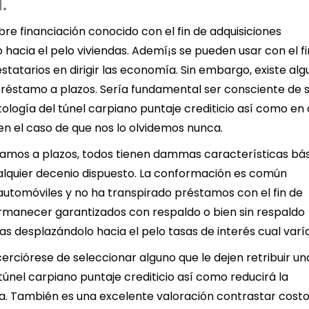
.
re financiación conocido con el fin de adquisiciones
hacia el pelo viviendas. Ademí¡s se pueden usar con el fi
estatarios en dirigir las economía. Sin embargo, existe al
préstamo a plazos. Serí­a fundamental ser consciente de 
ogí­a del túnel carpiano puntaje crediticio así­ como en
en el caso de que nos lo olvidemos nunca.
tamos a plazos, todos tienen dammas características bás
cualquier decenio dispuesto. La conformación es común
automóviles y no ha transpirado préstamos con el fin de
manecer garantizados con respaldo o bien sin respaldo
as desplazándolo hacia el pelo tasas de interés cual varí
rciórese de seleccionar alguno que le dejen retribuir un
túnel carpiano puntaje crediticio así­ como reducirá la
da. También es una excelente valoración contrastar cost