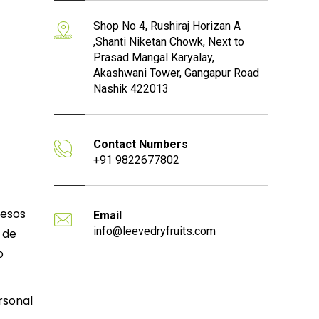
Shop No 4, Rushiraj Horizan A
,Shanti Niketan Chowk, Next to
Prasad Mangal Karyalay,
Akashwani Tower, Gangapur Road
Nashik 422013
Contact Numbers
+91 9822677802
resos
Email
info@leevedryfruits.com
 de
o