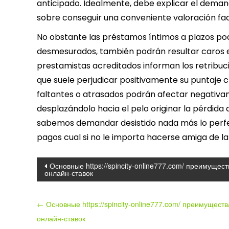
anticipado. Idealmente, debe explicar el dema
sobre conseguir una conveniente valoración fac
No obstante las préstamos íntimos a plazos pod
desmesurados, también podrán resultar caros en
prestamistas acreditados informan los retribució
que suele perjudicar positivamente su puntaje cr
faltantes o atrasados ​​podrán afectar negativam
desplazándolo hacia el pelo originar la pérdida
sabemos demandar desistido nada más lo perfec
pagos cual si no le importa hacerse amiga de la
Post
Основные https://spincity-online777.com/ преимущест
онлайн-ставок
navigation
←
Основные https://spincity-online777.com/ преимуществ
онлайн-ставок