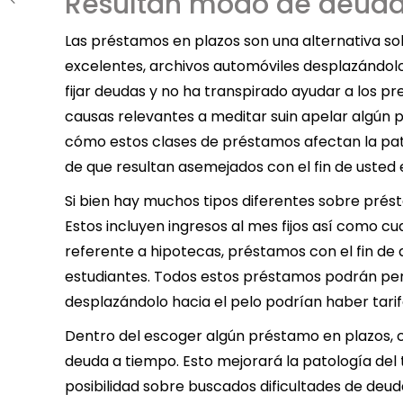
Resultan modo de deuda
Las préstamos en plazos son una alternativa sob
excelentes, archivos automóviles desplazándolo 
fijar deudas y no ha transpirado ayudar a los pr
causas relevantes a meditar suin apelar algún 
cómo estos clases de préstamos afectan la patol
de que resultan asemejados con el fin de usted 
Si bien hay muchos tipos diferentes sobre prés
Estos incluyen ingresos al mes fijos así­ como 
referente a hipotecas, préstamos con el fin de 
estudiantes. Todos estos préstamos podrán per
desplazándolo hacia el pelo podrían haber tarif
Dentro del escoger algún préstamo en plazos, ce
deuda a tiempo. Esto mejorará la patologí­a del 
posibilidad sobre buscados dificultades de deu