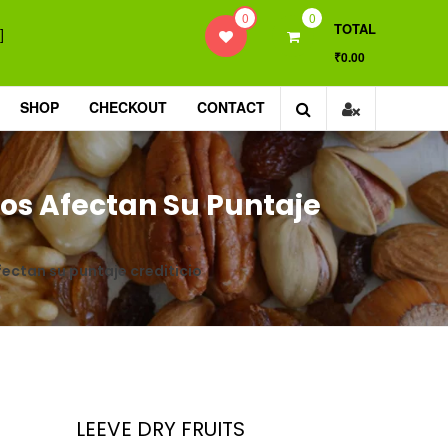
0
0
TOTAL
]
₹0.00
SHOP
CHECKOUT
CONTACT
os Afectan Su Puntaje
ctan su puntaje crediticio
LEEVE DRY FRUITS
CIO