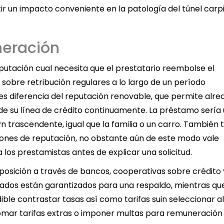
r un impacto conveniente en la patologí­a del túnel carp
eración
utación cual necesita que el prestatario reembolse el
 sobre retribución regulares a lo largo de un período
ces diferencia del reputación renovable, que permite alr
e su línea de crédito continuamente. La préstamo serí­a ú
n trascendente, igual que la familia o un carro. También 
ones de reputación, no obstante aún de este modo vale
 los prestamistas antes de explicar una solicitud.
posición a través de bancos, cooperativas sobre crédito 
nados están garantizados para una respaldo, mientras qu
le contrastar tasas así­ como tarifas suin seleccionar a
tomar tarifas extras o imponer multas para remuneración