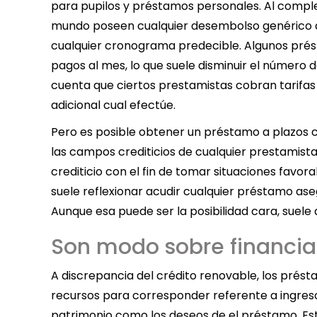
para pupilos y préstamos personales. Al comple
mundo poseen cualquier desembolso genérico d
cualquier cronograma predecible. Algunos prést
pagos al mes, lo que suele disminuir el número 
cuenta que ciertos prestamistas cobran tarifa
adicional cual efectúe.
Pero es posible obtener un préstamo a plazos co
las campos crediticios de cualquier prestamist
crediticio con el fin de tomar situaciones favor
suele reflexionar acudir cualquier préstamo ase
Aunque esa puede ser la posibilidad cara, suele a
Son modo sobre financia
A discrepancia del crédito renovable, los présta
recursos para corresponder referente a ingresos 
patrimonio como los deseos de el préstamo. Est