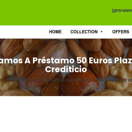
[gtranslate
HOME
COLLECTION
OFFERS
amos A Préstamo 50 Euros Plaz
Crediticio
⁄
Sobre cómo las préstamos a préstamo 50 euros plazos afe
 50 EUROS PLAZOS AFECTAN SU PUNTAJE CREDITI