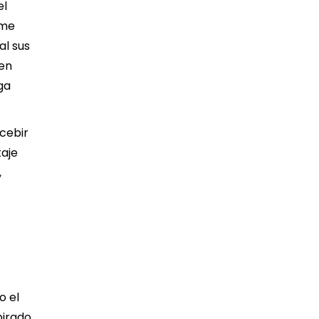
el
rme
al sus
 en
ga
ncebir
taje
,
o el
pirado