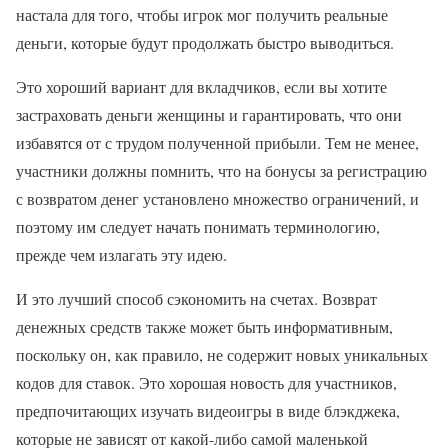
настала для того, чтобы игрок мог получить реальные
деньги, которые будут продолжать быстро выводиться.
Это хороший вариант для вкладчиков, если вы хотите
застраховать деньги женщины и гарантировать, что они
избавятся от с трудом полученной прибыли. Тем не менее,
участники должны помнить, что на бонусы за регистрацию
с возвратом денег установлено множество ограничений, и
поэтому им следует начать понимать терминологию,
прежде чем излагать эту идею.
И это лучший способ сэкономить на счетах. Возврат
денежных средств также может быть информативным,
поскольку он, как правило, не содержит новых уникальных
кодов для ставок. Это хорошая новость для участников,
предпочитающих изучать видеоигры в виде блэкджека,
которые не зависят от какой-либо самой маленькой