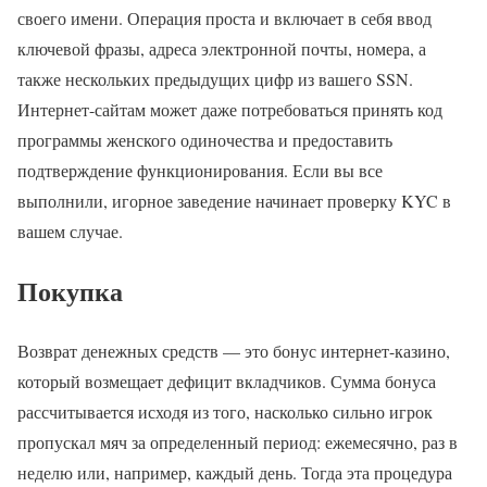
своего имени. Операция проста и включает в себя ввод
ключевой фразы, адреса электронной почты, номера, а
также нескольких предыдущих цифр из вашего SSN.
Интернет-сайтам может даже потребоваться принять код
программы женского одиночества и предоставить
подтверждение функционирования. Если вы все
выполнили, игорное заведение начинает проверку KYC в
вашем случае.
Покупка
Возврат денежных средств — это бонус интернет-казино,
который возмещает дефицит вкладчиков. Сумма бонуса
рассчитывается исходя из того, насколько сильно игрок
пропускал мяч за определенный период: ежемесячно, раз в
неделю или, например, каждый день. Тогда эта процедура