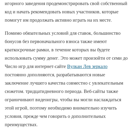
игорного заведения продемонстрировать свой собственный
код и начать рекомендовать новых участников, которые
помогут им продолжать активно играть на их месте.
Помимо обязательных условий для ставок, большинство
бонусов без первоначального взноса также имеют
краткосрочные рамки, в течение которых вы будете
использовать сумму денег. Это может произойти от семи до
Число игр для интернет-сайте
Вулкан Лев зеркало
постоянно дополняются, разрабатываются новые
заключение лучшего качества совместно с увлекательным
сюжетом. тридцатидневного периода. Веб-сайты также
ограничивают видеоигры, чтобы вы могли наслаждаться
этой игрой, поэтому необходимо внимательно изучить
условия, прежде чем говорить о дополнительных
преимуществах.