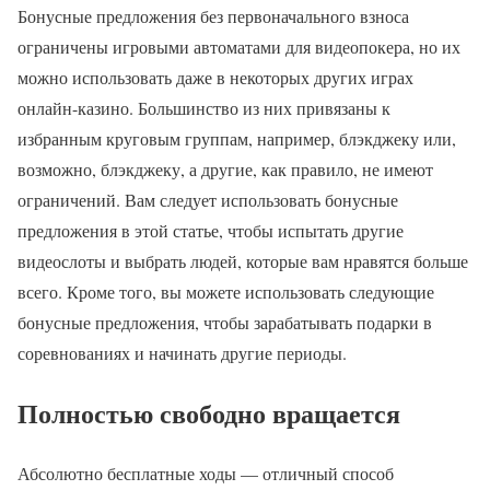
Бонусные предложения без первоначального взноса
ограничены игровыми автоматами для видеопокера, но их
можно использовать даже в некоторых других играх
онлайн-казино. Большинство из них привязаны к
избранным круговым группам, например, блэкджеку или,
возможно, блэкджеку, а другие, как правило, не имеют
ограничений. Вам следует использовать бонусные
предложения в этой статье, чтобы испытать другие
видеослоты и выбрать людей, которые вам нравятся больше
всего. Кроме того, вы можете использовать следующие
бонусные предложения, чтобы зарабатывать подарки в
соревнованиях и начинать другие периоды.
Полностью свободно вращается
Абсолютно бесплатные ходы — отличный способ