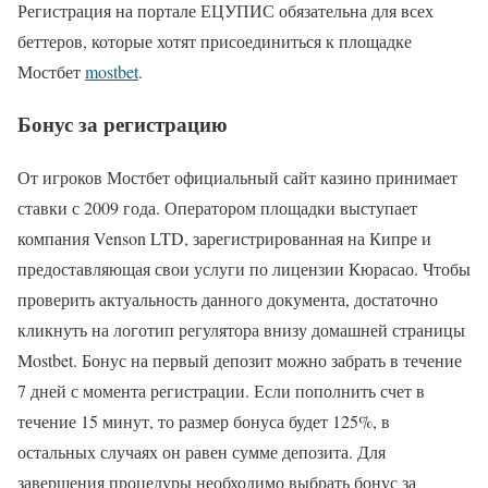
Регистрация на портале ЕЦУПИС обязательна для всех
беттеров, которые хотят присоединиться к площадке
Мостбет
mostbet
.
Бонус за регистрацию
От игроков Мостбет официальный сайт казино принимает
ставки с 2009 года. Оператором площадки выступает
компания Venson LTD, зарегистрированная на Кипре и
предоставляющая свои услуги по лицензии Кюрасао. Чтобы
проверить актуальность данного документа, достаточно
кликнуть на логотип регулятора внизу домашней страницы
Mostbet. Бонус на первый депозит можно забрать в течение
7 дней с момента регистрации. Если пополнить счет в
течение 15 минут, то размер бонуса будет 125%, в
остальных случаях он равен сумме депозита. Для
завершения процедуры необходимо выбрать бонус за