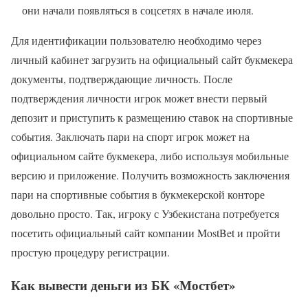
они начали появляться в соцсетях в начале июля.
Для идентификации пользователю необходимо через
личный кабинет загрузить на официальный сайт букмекера
документы, подтверждающие личность. После
подтверждения личности игрок может внести первый
депозит и приступить к размещению ставок на спортивные
события. Заключать пари на спорт игрок может на
официальном сайте букмекера, либо используя мобильные
версию и приложение. Получить возможность заключения
пари на спортивные события в букмекерской конторе
довольно просто. Так, игроку с Узбекистана потребуется
посетить официальный сайт компании MostBet и пройти
простую процедуру регистрации.
Как вывести деньги из БК «Мостбет»