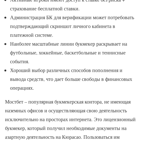
страхование бесплатной ставки.
Администрация БК для верификации может потребовать
подтверждающий скриншот личного кабинета в
платежной системе.
Наиболее масштабные линии букмекер раскрывает на
футбольные, хоккейные, баскетбольные и теннисные
события.
Хороший выбор различных способов пополнения и
вывода средств, что дает больше свободы в финансовых
операциях.
Мостбет – популярная букмекерская контора, не имеющая
наземных офисов и осуществляющая свою деятельность
исключительно на просторах интернета. Это лицензионный
букмекер, который получил необходимые документы на
азартную деятельность на Кюрасао. Пользоваться им