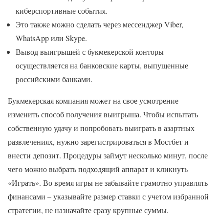
киберспортивные события.
Это также можно сделать через мессенджер Viber,
WhatsApp или Skype.
Вывод выигрышей с букмекерской конторы
осуществляется на банковские карты, выпущенные
российскими банками.
Букмекерская компания может на свое усмотрение
изменить способ получения выигрыша. Чтобы испытать
собственную удачу и попробовать выиграть в азартных
развлечениях, нужно зарегистрироваться в Мостбет и
внести депозит. Процедуры займут несколько минут, после
чего можно выбрать подходящий аппарат и кликнуть
«Играть». Во время игры не забывайте грамотно управлять
финансами – указывайте размер ставки с учетом избранной
стратегии, не назначайте сразу крупные суммы.