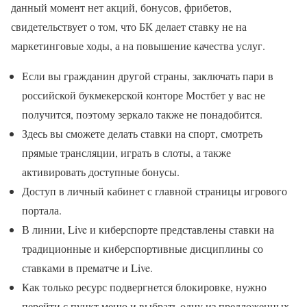
данный момент нет акций, бонусов, фрибетов,
свидетельствует о том, что БК делает ставку не на
маркетинговые ходы, а на повышение качества услуг.
Если вы гражданин другой страны, заключать пари в
российской букмекерской конторе Мостбет у вас не
получится, поэтому зеркало также не понадобится.
Здесь вы сможете делать ставки на спорт, смотреть
прямые трансляции, играть в слоты, а также
активировать доступные бонусы.
Доступ в личный кабинет с главной страницы игрового
портала.
В линии, Live и киберспорте представлены ставки на
традиционные и киберспортивные дисциплины со
ставками в прематче и Live.
Как только ресурс подвергнется блокировке, нужно
перейти с пункт меню и выбрать одну из предложенных