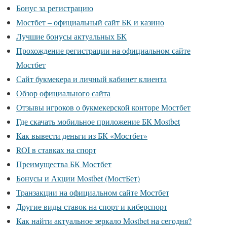
Бонус за регистрацию
Мостбет – официальный сайт БК и казино
Лучшие бонусы актуальных БК
Прохождение регистрации на официальном сайте
Мостбет
Сайт букмекера и личный кабинет клиента
Обзор официального сайта
Отзывы игроков о букмекерской конторе Мостбет
Где скачать мобильное приложение БК Mostbet
Как вывести деньги из БК «Мостбет»
ROI в ставках на спорт
Преимущества БК Мостбет
Бонусы и Акции Mostbet (МостБет)
Транзакции на официальном сайте Мостбет
Другие виды ставок на спорт и киберспорт
Как найти актуальное зеркало Mostbet на сегодня?