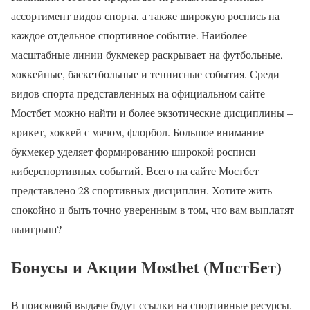
ассортимент видов спорта, а также широкую роспись на
каждое отдельное спортивное событие. Наиболее
масштабные линии букмекер раскрывает на футбольные,
хоккейные, баскетбольные и теннисные события. Среди
видов спорта представленных на официальном сайте
Мостбет можно найти и более экзотические дисциплины –
крикет, хоккей с мячом, флорбол. Большое внимание
букмекер уделяет формированию широкой росписи
киберспортивных событий. Всего на сайте Мостбет
представлено 28 спортивных дисциплин. Хотите жить
спокойно и быть точно уверенным в том, что вам выплатят
выигрыш?
Бонусы и Акции Mostbet (МостБет)
В поисковой выдаче будут ссылки на спортивные ресурсы,