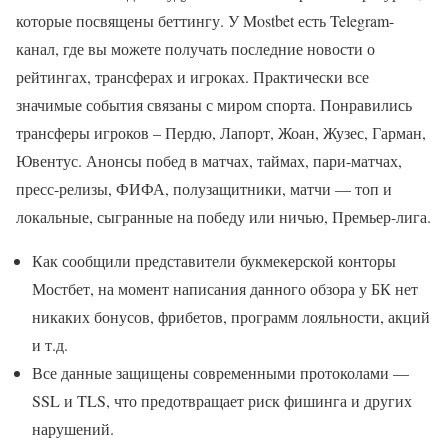
которые посвящены беттингу. У Mostbet есть Telegram-
канал, где вы можете получать последние новости о
рейтингах, трансферах и игроках. Практически все
значимые события связаны с миром спорта. Понравились
трансферы игроков – Пердю, Лапорт, Жоан, Жузес, Гарман,
Ювентус. Анонсы побед в матчах, таймах, пари-матчах,
пресс-релизы, ФИФА, полузащитники, матчи — топ и
локальные, сыгранные на победу или ничью, Премьер-лига.
Как сообщили представители букмекерской конторы
Мостбет, на момент написания данного обзора у БК нет
никаких бонусов, фрибетов, программ лояльности, акций
и т.д.
Все данные защищены современными протоколами —
SSL и TLS, что предотвращает риск фишинга и других
нарушений.