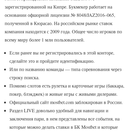
зарегистрированной на Кипре. Букмекер работает на
основании офшорной лицензии № 8048/JAZ2016–065,
полученной в Кюрасао. На российском рынке ставок
компания находится с 2009 года. Общее число игроков по
всему миру более 1 млн пользователей.
Если ранее вы не регистрировались в этой конторе,
сделайте это и пройдите идентификацию.
Или по названию команды — типа соревнования через
строку поиска.
Помимо слотов есть рулетка и карточные игры (баккара,
покер, блэкджек) и живые игры с живыми дилерами.
Официальный сайт mostbet.com заблокирован в России.
Раздел LIVE довольно удобный для навигации и
заключения пари, в нем представлены все события, на
которые можно делать ставки в БК Mostbet и которые