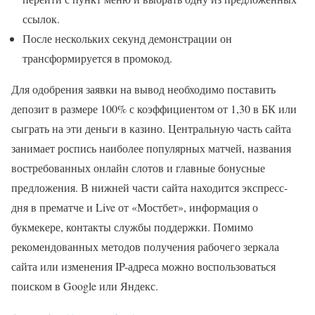
ссылок.
После нескольких секунд демонстрации он
трансформируется в промокод.
Для одобрения заявки на вывод необходимо поставить
депозит в размере 100% с коэффициентом от 1,30 в БК или
сыграть на эти деньги в казино. Центральную часть сайта
занимает роспись наиболее популярных матчей, названия
востребованных онлайн слотов и главные бонусные
предложения. В нижней части сайта находится экспресс-
дня в прематче и Live от «Мостбет», информация о
букмекере, контакты службы поддержки. Помимо
рекомендованных методов получения рабочего зеркала
сайта или изменения IP-адреса можно воспользоваться
поиском в Google или Яндекс.