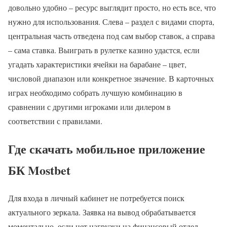
довольно удобно – ресурс выглядит просто, но есть все, что
нужно для использования. Слева – раздел с видами спорта,
центральная часть отведена под сам выбор ставок, а справа
– сама ставка. Выиграть в рулетке казино удастся, если
угадать характеристики ячейки на барабане – цвет,
числовой диапазон или конкретное значение. В карточных
играх необходимо собрать лучшую комбинацию в
сравнении с другими игроками или дилером в
соответствии с правилами.
Где скачать мобильное приложение
БК Mostbet
Для входа в личный кабинет не потребуется поиск
актуального зеркала. Заявка на вывод обрабатывается
моментально, если нет нагрузки на финансовый отдел.