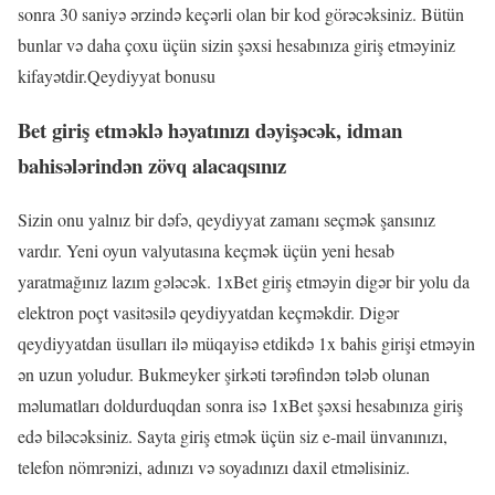
sonra 30 saniyə ərzində keçərli olan bir kod görəcəksiniz. Bütün
bunlar və daha çoxu üçün sizin şəxsi hesabınıza giriş etməyiniz
kifayətdir.Qeydiyyat bonusu
Bet giriş etməklə həyatınızı dəyişəcək, idman
bahisələrindən zövq alacaqsınız
Sizin onu yalnız bir dəfə, qeydiyyat zamanı seçmək şansınız
vardır. Yeni oyun valyutasına keçmək üçün yeni hesab
yaratmağınız lazım gələcək. 1xBet giriş etməyin digər bir yolu da
elektron poçt vasitəsilə qeydiyyatdan keçməkdir. Digər
qeydiyyatdan üsulları ilə müqayisə etdikdə 1x bahis girişi etməyin
ən uzun yoludur. Bukmeyker şirkəti tərəfindən tələb olunan
məlumatları doldurduqdan sonra isə 1xBet şəxsi hesabınıza giriş
edə biləcəksiniz. Sayta giriş etmək üçün siz e-mail ünvanınızı,
telefon nömrənizi, adınızı və soyadınızı daxil etməlisiniz.