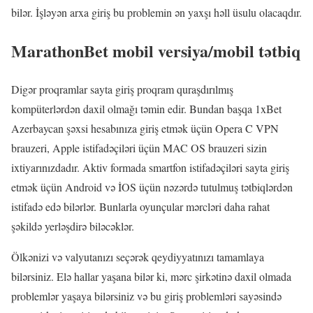
bilər. İşləyən arxa giriş bu problemin ən yaxşı həll üsulu olacaqdır.
MarathonBet mobil versiya/mobil tətbiq
Digər proqramlar sayta giriş proqram quraşdırılmış
kompüterlərdən daxil olmağı təmin edir. Bundan başqa 1xBet
Azerbaycan şəxsi hesabınıza giriş etmək üçün Opera C VPN
brauzeri, Apple istifadəçiləri üçün MAC OS brauzeri sizin
ixtiyarınızdadır. Aktiv formada smartfon istifadəçiləri sayta giriş
etmək üçün Android və İOS üçün nəzərdə tutulmuş tətbiqlərdən
istifadə edə bilərlər. Bunlarla oyunçular mərcləri daha rahat
şəkildə yerləşdirə biləcəklər.
Ölkənizi və valyutanızı seçərək qeydiyyatınızı tamamlaya
bilərsiniz. Elə hallar yaşana bilər ki, mərc şirkətinə daxil olmada
problemlər yaşaya bilərsiniz və bu giriş problemləri sayəsində