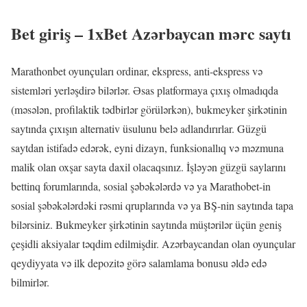
Bet giriş – 1xBet Azərbaycan mərc saytı
Marathonbet oyunçuları ordinar, ekspress, anti-ekspress və
sistemləri yerləşdirə bilərlər. Əsas platformaya çıxış olmadıqda
(məsələn, profilaktik tədbirlər görülərkən), bukmeyker şirkətinin
saytında çıxışın alternativ üsulunu belə adlandırırlar. Güzgü
saytdan istifadə edərək, eyni dizayn, funksionallıq və məzmuna
malik olan oxşar sayta daxil olacaqsınız. İşləyən güzgü saylarını
bettinq forumlarında, sosial şəbəkələrdə və ya Marathobet-in
sosial şəbəkələrdəki rəsmi qruplarında və ya BŞ-nin saytında tapa
bilərsiniz. Bukmeyker şirkətinin saytında müştərilər üçün geniş
çeşidli aksiyalar təqdim edilmişdir. Azərbaycandan olan oyunçular
qeydiyyata və ilk depozitə görə salamlama bonusu əldə edə
bilmirlər.