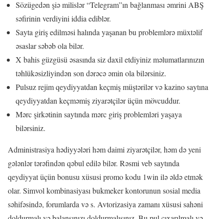
Sözügedən şiə milislər “Telegram”ın bağlanması əmrini ABŞ
səfirinin verdiyini iddia ediblər.
Sayta giriş edilməsi halında yaşanan bu problemlərə müxtəlif
əsaslar səbəb ola bilər.
X bahis güzgüsü əsasında siz daxil etdiyiniz məlumatlarınızın
təhlükəsizliyindən son dərəcə əmin ola bilərsiniz.
Pulsuz rejim qeydiyyatdan keçmiş müştərilər və kazino saytına
qeydiyyatdan keçməmiş ziyarətçilər üçün mövcuddur.
Mərc şirkətinin saytında mərc giriş problemləri yaşaya
bilərsiniz.
Administrasiya hədiyyələri həm daimi ziyarətçilər, həm də yeni
gələnlər tərəfindən qəbul edilə bilər. Rəsmi veb saytında
qeydiyyat üçün bonusu xüsusi promo kodu 1win ilə əldə etmək
olar. Simvol kombinasiyası bukmeker kontorunun sosial media
səhifəsində, forumlarda və s. Avtorizasiya zamanı xüsusi sahəni
doldurmalı və balansınızı doldurmalısınız. Bu pul çıxarılmalı və