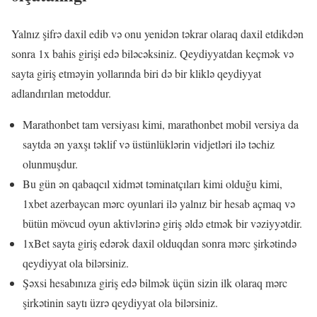
Yalnız şifrə daxil edib və onu yenidən təkrar olaraq daxil etdikdən
sonra 1x bahis girişi edə biləcəksiniz. Qeydiyyatdan keçmək və
sayta giriş etməyin yollarında biri də bir kliklə qeydiyyat
adlandırılan metoddur.
Marathonbet tam versiyası kimi, marathonbet mobil versiya da
saytda ən yaxşı təklif və üstünlüklərin vidjetləri ilə təchiz
olunmuşdur.
Bu gün ən qabaqcıl xidmət təminatçıları kimi olduğu kimi,
1xbet azerbaycan mərc oyunlari ilə yalnız bir hesab açmaq və
bütün mövcud oyun aktivlərinə giriş əldə etmək bir vəziyyətdir.
1xBet sayta giriş edərək daxil olduqdan sonra mərc şirkətində
qeydiyyat ola bilərsiniz.
Şəxsi hesabınıza giriş edə bilmək üçün sizin ilk olaraq mərc
şirkətinin saytı üzrə qeydiyyat ola bilərsiniz.