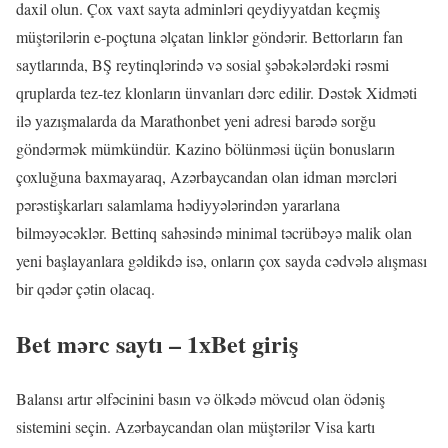
daxil olun. Çox vaxt sayta adminləri qeydiyyatdan keçmiş
müştərilərin e-poçtuna əlçatan linklər göndərir. Bettorların fan
saytlarında, BŞ reytinqlərində və sosial şəbəkələrdəki rəsmi
qruplarda tez-tez klonların ünvanları dərc edilir. Dəstək Xidməti
ilə yazışmalarda da Marathonbet yeni adresi barədə sorğu
göndərmək mümkündür. Kazino bölünməsi üçün bonusların
çoxluğuna baxmayaraq, Azərbaycandan olan idman mərcləri
pərəstişkarları salamlama hədiyyələrindən yararlana
bilməyəcəklər. Bettinq sahəsində minimal təcrübəyə malik olan
yeni başlayanlara gəldikdə isə, onların çox sayda cədvələ alışması
bir qədər çətin olacaq.
Bet mərc saytı – 1xBet giriş
Balansı artır əlfəcinini basın və ölkədə mövcud olan ödəniş
sistemini seçin. Azərbaycandan olan müştərilər Visa kartı