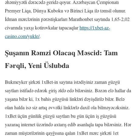
əhəmiyyətli dərəcədə geridə qoyur. Azərbaycan Çempionatı
Premyer Liqa, Dünya Kuboku və Birinci Liqa ilə təmsil olunur.
İdman mərclərinin pərəstişkarları Marathonbet saytında 1,65-2,02
civarında yaxşı kotirovkalar tapacaqlar
https://1xbet-az-
casino.com/yukle/
.
Şuşanın Rəmzi Olacaq Məscid: Tam
Fərqli, Yeni Üslubda
Bukmeyker şirkəti 1xBet-in saytına istədiyiniz zaman güzgü
saytları istifadə edərək giriş əldə edə bilərsiniz. Bəzən elə hallar da
yaşana bilər ki, 1x bahis güzgüsü linkləri dəyişdirilə bilər. Belə
olan halda isə siz artıq əvvəlki linklərlə daxil ola bilməyəcəksiniz.
1xBet üçün günlük güzgü saytları bu gün üçün iş güzgüsü
yazaraq internet üzərində axtarış edib asanlıqla tapa bilərsiniz. Hər
zaman müştərilərinin qayğısına qalan 1xBet mərc şirkəti 1et