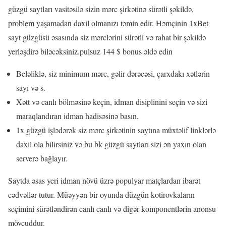
güzgü saytları vasitəsilə sizin mərc şirkətinə sürətli şəkildə,
problem yaşamadan daxil olmanızı təmin edir. Həmçinin 1xBet
sayt güzgüsü əsasında siz mərclərini sürətli və rahat bir şəkildə
yerləşdirə biləcəksiniz.pulsuz 144 $ bonus əldə edin
Beləliklə, siz minimum mərc, gəlir dərəcəsi, çarxdakı xətlərin
sayı və s.
Xətt və canlı bölməsinə keçin, idman disiplinini seçin və sizi
maraqlandıran idman hadisəsinə basın.
1x güzgü işlədərək siz mərc şirkətinin saytına müxtəlif linklərlə
daxil ola bilirsiniz və bu bk güzgü saytları sizi ən yaxın olan
serverə bağlayır.
Saytda əsas yeri idman növü üzrə populyar matçlardan ibarət
cədvəllər tutur. Müəyyən bir oyunda düzgün kotirovkaların
seçimini sürətləndirən canlı canlı və digər komponentlərin anonsu
mövcuddur.