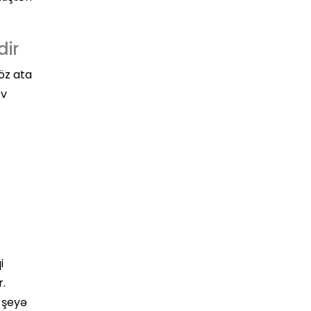
ir
öz ata
öv
i
.
 şeyə