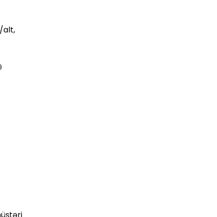
alt,
ə
müştəri