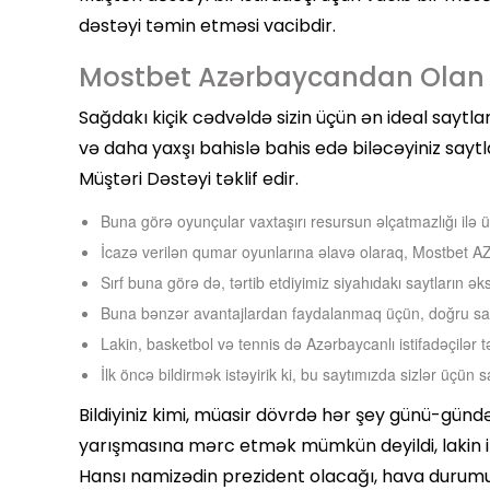
dəstəyi təmin etməsi vacibdir.
Mostbet Azərbaycandan Olan 
Sağdakı kiçik cədvəldə sizin üçün ən ideal saytl
və daha yaxşı bahislə bahis edə biləcəyiniz saytl
Müştəri Dəstəyi təklif edir.
Buna görə oyunçular vaxtaşırı resursun əlçatmazlığı ilə üz
İcazə verilən qumar oyunlarına əlavə olaraq, Mostbet A
Sırf buna görə də, tərtib etdiyimiz siyahıdakı saytların 
Buna bənzər avantajlardan faydalanmaq üçün, doğru say
Lakin, basketbol və tennis də Azərbaycanlı istifadəçilər t
İlk öncə bildirmək istəyirik ki, bu saytımızda sizlər üçün s
Bildiyiniz kimi, müasir dövrdə hər şey günü-gündə
yarışmasına mərc etmək mümkün deyildi, lakin 
Hansı namizədin prezident olacağı, hava durumun