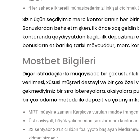
“Hər sahədə ikitərəfli münasibətlərimizi inkişaf etdirmək 
Sizin üçün seçdiyimiz mərc kontorlarının hər birin
Bonuslardan bəhs etmişkən, ilk öncə xoş gəldin
kontorunda qeydiyyatdan keçib, ilk depozitinizi 
bonusların etibarlılıq tarixi mövcuddur, mərc ko
Mostbet Bilgileri
Digər istifadəçilərlə müqayisədə bir çox üstünlük
verilməsi, xüsusi müştəri dəstəyi və bir çox özəl 
çəkmədiyimiz bir sıra lotereyalara, aksiyalara p
bir çox ödəmə metodu ilə depozit və çıxarış imkan
MRT müayinə zamanı Karşkova vurulan maddə frangente
Üst səviyyəli, böyük yatırım edən şəxslər mərc kontorların
23 sentyabr 2012-ci ildən fəaliyyətə başlayan Medianews. 
xidmətinizdədir.