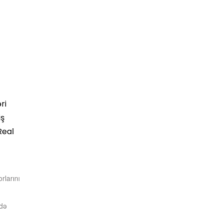
ri
iş
Real
rlarını
adə