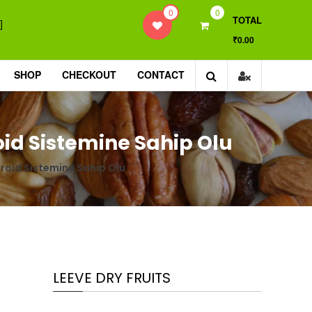
0
0
TOTAL
]
₹0.00
SHOP
CHECKOUT
CONTACT
id Sistemine Sahip Olu
oid Sistemine Sahip Olu
LEEVE DRY FRUITS