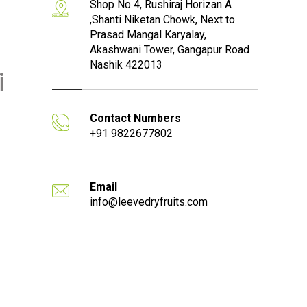
Shop No 4, Rushiraj Horizan A
,Shanti Niketan Chowk, Next to
Prasad Mangal Karyalay,
Akashwani Tower, Gangapur Road
Nashik 422013
i
Contact Numbers
+91 9822677802
Email
info@leevedryfruits.com