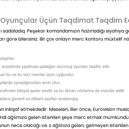
Oyunçular Üçün Təqdimat Təqdim Ed
arı sadaladıq. Peşəkar komandamızın hazırladığı siyahıya g
arı görə bilərsiniz. Bir çox onlayn mərc kontoru müxtəlif n
ləşirlər.
Z ərazisində yayılması qadağan olunmuş oyunları təqdim edir.
əksəri bu və bu tərz mərclər üçün uyğundur.
tlarda oynadığınızdan əmin olun.
ərəfindən kifayət qədər sevilir və bu idman növlərinə də mərclər edilir.
adəcə güvənli və etibarlı saytları sıralamışıq.
n inkişaf etməkdədir. Məsələn, illər öncə, Eurovision musiq
indi ağlımıza gələn istənilən şeyə mərc etmək mümkündür
un necə olacağı və. s ağlınıza gələn, gəlməyən istənilən