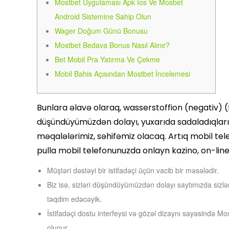
Mostbet Uygulaması Apk Ios Ve Mosbet
Android Sistemine Sahip Olun
Wager Doğum Günü Bonusu
Mostbet Bedava Bonus Nasıl Alınır?
Bet Mobil Pra Yatırma Ve Çekme
Mobil Bahis Açısından Mostbet İncelemesi
Bunlara əlavə olaraq, wasserstoffion (negativ) (f
düşündüyümüzdən dolayı, yuxarıda sadaladıqlar
məqalələrimiz, səhifəmiz olacaq. Artıq mobil t
pulla mobil telefonunuzda onlayn kazino, on-line
Müştəri dəstəyi bir istifadəçi üçün vacib bir məsələdir.
Biz isə, sizləri düşündüyümüzdən dolayı saytımızda sizlər 
təqdim edəcəyik.
İstifadəçi dostu interfeysi və gözəl dizaynı sayəsində Mo
olunur.