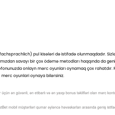
achsprachlich) pul kisələri də istifadə olunmaqdadır. Sizlə
ımızdan savayı bir çox ödəmə metodları haqqında da gen
elefonunuzda onlayn mərc oyunları oynamaq çox rahatdır. 
 merc oyunlari oynaya bilərsiniz.
üçün ən güvənli, ən etibarlı və ən yaxşı bonus təklifləri olan mərc konto
stBet mobil müştəriləri qumar əyləncə həvəskarları arasında geniş istif