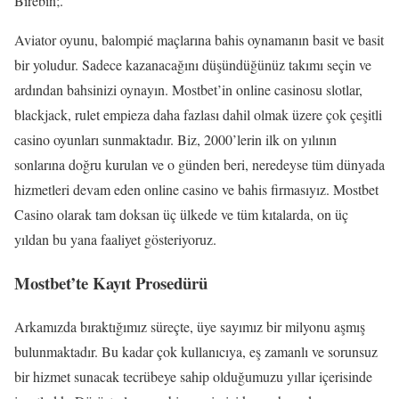
Birebin;.
Aviator oyunu, balompié maçlarına bahis oynamanın basit ve basit
bir yoludur. Sadece kazanacağını düşündüğünüz takımı seçin ve
ardından bahsinizi oynayın. Mostbet’in online casinosu slotlar,
blackjack, rulet empieza daha fazlası dahil olmak üzere çok çeşitli
casino oyunları sunmaktadır. Biz, 2000’lerin ilk on yılının
sonlarına doğru kurulan ve o günden beri, neredeyse tüm dünyada
hizmetleri devam eden online casino ve bahis firmasıyız. Mostbet
Casino olarak tam doksan üç ülkede ve tüm kıtalarda, on üç
yıldan bu yana faaliyet gösteriyoruz.
Mostbet’te Kayıt Prosedürü
Arkamızda bıraktığımız süreçte, üye sayımız bir milyonu aşmış
bulunmaktadır. Bu kadar çok kullanıcıya, eş zamanlı ve sorunsuz
bir hizmet sunacak tecrübeye sahip olduğumuzu yıllar içerisinde