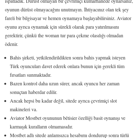
ispatladık. Dürüst olmayan bir çevrimiçi kumarhanede oynarsanız,
oyunun dürüst olmayacağını unutmayın. İhtiyacınız olan tek şey
fareli bir bilgisayar ve hemen oynamaya başlayabilirsiniz. Aviator
oyunu ayrıca oynamak için sürekli olarak para yatırılmasını
gerektirir, çünkü the woman tur para çekme olasılığı olmadan
ödenir.
Bahis şirketi, yetkilendirildikten sonra bahis yapmak isteyen
Türk oyuncuları davet ederek onlara bunun için gerekli tüm
fırsatları sunmaktadır.
Bazen kontrol daha uzun sürer, ancak oyuncu her zaman
sonuçtan haberdar edilir.
Ancak hepsi bu kadar değil, sitede ayrıca çevrimiçi slot
makineleri va.
Aviator Mostbet oyununun bêtisier özelliği basit oynanışı ve
karmaşık kuralların olmamasıdır.
Mostbet adlı sitede anlamsızca hesabımı dondurup sonra türlü