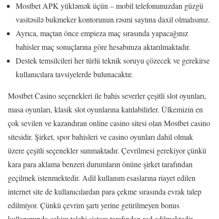
Mostbet APK yükləmək üçün – mobil telefonunuzdan güzgü
vasitəsilə bukmeker kontorunun rəsmi saytına daxil olmalısınız.
Ayrıca, maçtan önce empieza maç sırasında yapacağınız
bahisler maç sonuçlarına göre hesabınıza aktarılmaktadır.
Destek temsilcileri her türlü teknik soruyu çözecek ve gerekirse
kullanıcılara tavsiyelerde bulunacaktır.
Mostbet Casino seçenekleri ile bahis severler çeşitli slot oyunları,
masa oyunları, klasik slot oyunlarına katılabilirler. Ülkemizin en
çok sevilen ve kazandıran online casino sitesi olan Mostbet casino
sitesidir. Şirket, spor bahisleri ve casino oyunları dahil olmak
üzere çeşitli seçenekler sunmaktadır. Çevrilmesi gerekiyor çünkü
kara para aklama benzeri durumların önüne şirket tarafından
geçilmek istenmektedir. Adil kullanım esaslarına riayet edilen
internet site de kullanıcılardan para çekme sırasında evrak talep
edilmiyor. Çünkü çevrim şartı yerine getirilmeyen bonus
kullanımında çekim talebi sistem tarafından red edilmektedir.