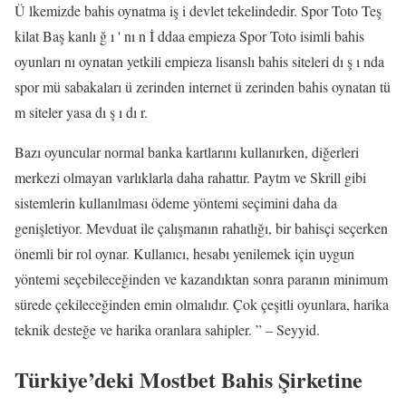
Ü lkemizde bahis oynatma iş i devlet tekelindedir. Spor Toto Teş
kilat Baş kanlı ğ ı ' nı n İ ddaa empieza Spor Toto isimli bahis
oyunları nı oynatan yetkili empieza lisanslı bahis siteleri dı ş ı nda
spor mü sabakaları ü zerinden internet ü zerinden bahis oynatan tü
m siteler yasa dı ş ı dı r.
Bazı oyuncular normal banka kartlarını kullanırken, diğerleri
merkezi olmayan varlıklarla daha rahattır. Paytm ve Skrill gibi
sistemlerin kullanılması ödeme yöntemi seçimini daha da
genişletiyor. Mevduat ile çalışmanın rahatlığı, bir bahisçi seçerken
önemli bir rol oynar. Kullanıcı, hesabı yenilemek için uygun
yöntemi seçebileceğinden ve kazandıktan sonra paranın minimum
sürede çekileceğinden emin olmalıdır. Çok çeşitli oyunlara, harika
teknik desteğe ve harika oranlara sahipler. ” – Seyyid.
Türkiye’deki Mostbet Bahis Şirketine