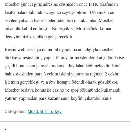
Mostbet güncel giriş adresine erişmeden önce BTK tarafından
kısıtlamalara tabi tutulacağınızı söyleyebilirim. Ülkemizin en
sevilen yabancı bahis sitelerinden biri olarak anılan Mostbet
güvenilir kabul edilmiştir. Bu teşvikler, Mostbet’teki kumar
deneyiminizi kesinlikle geliştirecektir.
Resmi web sitesi ya da mobil uygulama aracılığıyla mostbet
türkiye adresine giriş yapın. Para yatırma işlemleri karşılığında ise
çeşitli bonus kampanyalarından da faydalanılabilmektedir. Isimli
bahis sitesinden para 3 çekim işlemi yapmama rağmen 2 çekim
işlemim gerçekleşti ve a few hesapta ödendi olarak gözüküyor.
Mostbet bedava bonus ile casino ve spor bölümünde kullanarak
yatırım yapmadan para kazanmanın keyfini çıkarabilirsiniz.
Categories:
Mostbet in Turkey