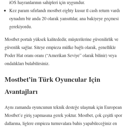
iOS hayranlarının sahipleri için uygundur.
Kez param sıfırlandı mostbet eighty kusur tl cash return vardı
oynadım bir anda 20 olarak yansıttılar, ana bakiyeye geçmesi
gerekiyordu.
Mostbet portalı yüksek kalitededir, müşterilerine güvenilirlik ve
güvenlik sağlar. Siteye empieza mülke bağlı olarak, genellikle
Poder Hat oranı oranı (“Amerikan Seviye” olarak bilinir) veya
ondalıkları bulabilirsiniz.
Mostbet’in Türk Oyuncular Için
Avantajları
Aynı zamanda oyuncunun teknik desteğe ulaşmak için European
Mostbet’e giriş yapmasına gerek yoktur. Mostbet, çok çeşitli spor
dallarına, liglere empieza turnuvalara bahis yapabileceğiniz en