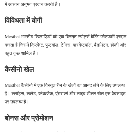
में आसान अनुभव प्रदान करती है।
विविधता में बोगी
Mostbet भारतीय खिलाड़ियों को एक विस्तृत स्पोर्ट्स बेटिंग प्लेटफॉर्म प्रदान
करता है जिसमें क्रिकेट, फुटबॉल, टेनिस, बास्केटबॉल, बैडमिंटन, हॉकी और
बहुत कुछ शामिल है।
कैसीनो खेल
Mostbet कैसीनो में एक विस्तृत रेंज के खेलों का आनंद लेने के लिए उपलब्ध
है। स्लॉट्स, रूलेट, ब्लैकजैक, एंडरार्व्स और लाइव डीलर खेल इस वेबसाइट
पर उपलब्ध हैं।
बोनस और प्रोमोशन