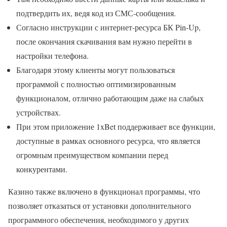
подтвердить их, ведя код из СМС-сообщения.
Согласно инструкции с интернет-ресурса БК Pin-Up,
после окончания скачивания вам нужно перейти в
настройки телефона.
Благодаря этому клиенты могут пользоваться
программой с полностью оптимизированным
функционалом, отлично работающим даже на слабых
устройствах.
При этом приложение 1xBet поддерживает все функции,
доступные в рамках основного ресурса, что является
огромным преимуществом компании перед
конкурентами.
Казино также включено в функционал программы, что
позволяет отказаться от установки дополнительного
программного обеспечения, необходимого у других