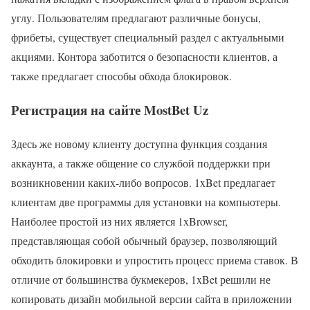
углу. Пользователям предлагают различные бонусы,
фрибеты, существует специальный раздел с актуальными
акциями. Контора заботится о безопасности клиентов, а
также предлагает способы обхода блокировок.
Регистрация на сайте MostBet Uz
Здесь же новому клиенту доступна функция создания
аккаунта, а также общение со службой поддержки при
возникновении каких-либо вопросов. 1xBet предлагает
клиентам две программы для установки на компьютеры.
Наиболее простой из них является 1xBrowser,
представляющая собой обычный браузер, позволяющий
обходить блокировки и упростить процесс приема ставок. В
отличие от большинства букмекеров, 1xBet решили не
копировать дизайн мобильной версии сайта в приложении