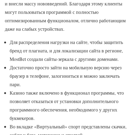
и внесли массу нововведений. Благодаря этому клиенты
могут пользоваться программой с полностью
оптимизированным функционалом, отлично работающим
даже на слабых устройствах.
Для распределения нагрузки на сайте, чтобы защитить
бренд от плагиата, и для локализации сайта в регионе,
MostBet создали сайты-зеркала с другими доменами.
Достаточно просто зайти на мобильную версию через
браузер в телефоне, залогиниться и можно заключать
пари.
Казино также включено в функционал программы, что
позволяет отказаться от установки дополнительного
программного обеспечения, необходимого у других
букмекеров.
Во вкладке «Виртуальный» спорт представлены скачки,
собачьи бега, мотогонки и спидвей.