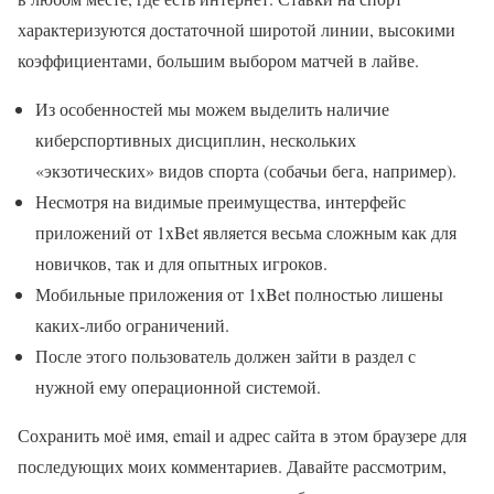
характеризуются достаточной широтой линии, высокими
коэффициентами, большим выбором матчей в лайве.
Из особенностей мы можем выделить наличие
киберспортивных дисциплин, нескольких
«экзотических» видов спорта (собачьи бега, например).
Несмотря на видимые преимущества, интерфейс
приложений от 1xBet является весьма сложным как для
новичков, так и для опытных игроков.
Мобильные приложения от 1xBet полностью лишены
каких-либо ограничений.
После этого пользователь должен зайти в раздел с
нужной ему операционной системой.
Сохранить моё имя, email и адрес сайта в этом браузере для
последующих моих комментариев. Давайте рассмотрим,