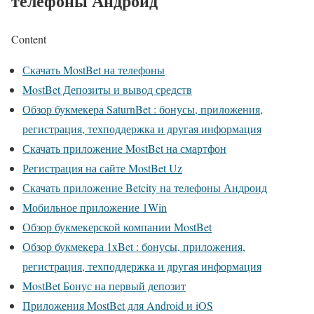
телефоны Андроид
Content
Скачать MostBet на телефоны
MostBet Депозиты и вывод средств
Обзор букмекера SaturnBet : бонусы, приложения,
регистрация, техподдержка и другая информация
Скачать приложение MostBet на смартфон
Регистрация на сайте MostBet Uz
Скачать приложение Betcity на телефоны Андроид
Мобильное приложение 1Win
Обзор букмекерской компании MostBet
Обзор букмекера 1xBet : бонусы, приложения,
регистрация, техподдержка и другая информация
MostBet Бонус на первый депозит
Приложения MostBet для Android и iOS