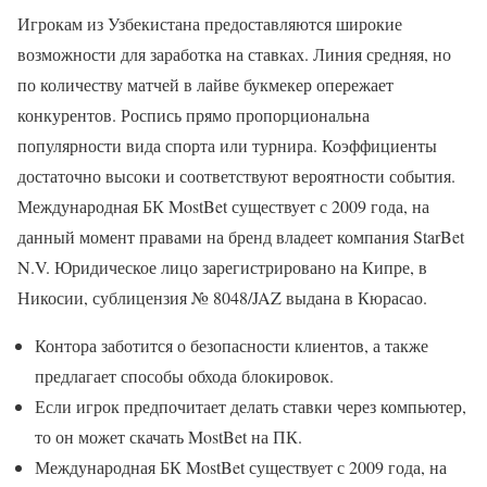
Игрокам из Узбекистана предоставляются широкие
возможности для заработка на ставках. Линия средняя, но
по количеству матчей в лайве букмекер опережает
конкурентов. Роспись прямо пропорциональна
популярности вида спорта или турнира. Коэффициенты
достаточно высоки и соответствуют вероятности события.
Международная БК MostBet существует с 2009 года, на
данный момент правами на бренд владеет компания StarBet
N.V. Юридическое лицо зарегистрировано на Кипре, в
Никосии, сублицензия № 8048/JAZ выдана в Кюрасао.
Контора заботится о безопасности клиентов, а также
предлагает способы обхода блокировок.
Если игрок предпочитает делать ставки через компьютер,
то он может скачать MostBet на ПК.
Международная БК MostBet существует с 2009 года, на