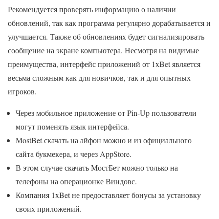
Рекомендуется проверять информацию о наличии
обновлений, так как программа регулярно дорабатывается и
улучшается. Также об обновлениях будет сигнализировать
сообщение на экране компьютера. Несмотря на видимые
преимущества, интерфейс приложений от 1xBet является
весьма сложным как для новичков, так и для опытных
игроков.
Через мобильное приложение от Pin-Up пользователи
могут поменять язык интерфейса.
MostBet скачать на айфон можно и из официального
сайта букмекера, и через AppStore.
В этом случае скачать МостБет можно только на
телефоны на операционке Виндовс.
Компания 1xBet не предоставляет бонусы за установку
своих приложений.