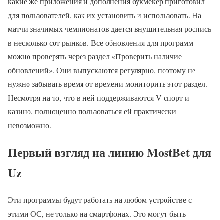
какие же приложения и дополнения букмекер приготовил
для пользователей, как их установить и использовать. На
матчи значимых чемпионатов дается внушительная роспись
в несколько сот рынков. Все обновления для программ
можно проверять через раздел «Проверить наличие
обновлений». Они выпускаются регулярно, поэтому не
нужно забывать время от времени мониторить этот раздел.
Несмотря на то, что в ней поддерживаются V-спорт и
казино, полноценно пользоваться ей практически
невозможно.
Первый взгляд на линию MostBet для
Uz
Эти программы будут работать на любом устройстве с
этими ОС, не только на смартфонах. Это могут быть