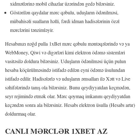
xidmətlərinə mobil cihazlar üzərindən gedə bilərsiniz.
Göstərilən qaydalar mərc qəbulu, uduşların ödənilməsi,
mübahisəli sualların həlli, fərdi idman hadisələrinin özəl
mərclərini tənzimləyir.
Hesabınızı nəğd pulla 1xBet mərc qəbulu məntəqələrində və ya
WebMoney, Qiwi və digərləri kimi elektron ödəmə sistemləri
vasitəsilə doldura bilərsiniz. Uduşların ödənilməsi üçün pulun
hesaba köçürülməsində istifadə edilən eyni ödəmə üsulundan
istifadə edilir. Hadisələrlə və uduşların əmsalları ilə Xətt və Live
səhifələrində tanış ola bilərsiniz. Bunu qeydiyyatdan keçmədən,
seyr rejimində etmək olar. Mərc qoymaq imkanını qeydiyyatdan
keçəndən sonra ala bilərsiniz. Hesabı elektron üsulla (Hesabı artır)
doldurmaq olar.
CANLI MƏRCLƏR 1XBET AZ