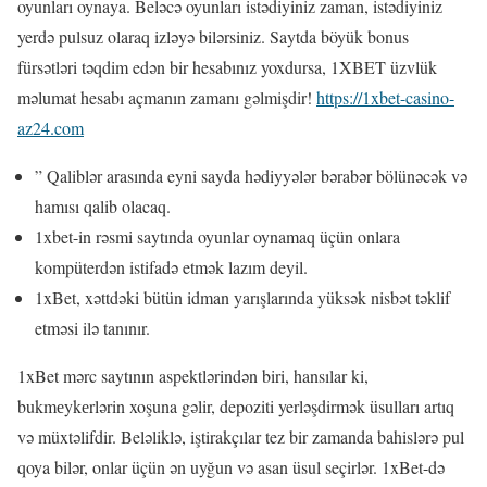
oyunları oynaya. Beləcə oyunları istədiyiniz zaman, istədiyiniz
yerdə pulsuz olaraq izləyə bilərsiniz. Saytda böyük bonus
fürsətləri təqdim edən bir hesabınız yoxdursa, 1XBET üzvlük
məlumat hesabı açmanın zamanı gəlmişdir!
https://1xbet-casino-
az24.com
” Qaliblər arasında eyni sayda hədiyyələr bərabər bölünəcək və
hamısı qalib olacaq.
1xbet-in rəsmi saytında oyunlar oynamaq üçün onlara
kompüterdən istifadə etmək lazım deyil.
1xBet, xəttdəki bütün idman yarışlarında yüksək nisbət təklif
etməsi ilə tanınır.
1xBet mərc saytının aspektlərindən biri, hansılar ki,
bukmеykеrlərin xoşuna gəlir, depoziti yerləşdirmək üsulları artıq
və müxtəlifdir. Beləliklə, iştirakçılar tez bir zamanda bahislərə pul
qoya bilər, onlar üçün ən uyğun və asan üsul seçirlər. 1xBet-də