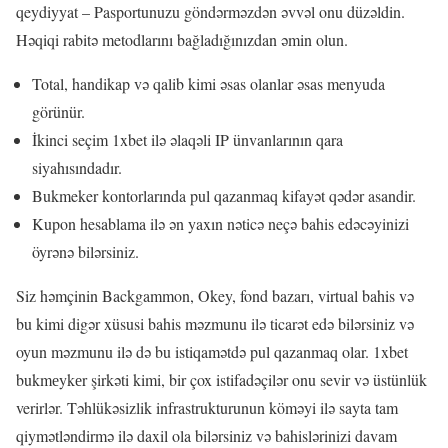
qeydiyyat – Pasportunuzu göndərməzdən əvvəl onu düzəldin.
Həqiqi rabitə metodlarını bağladığınızdan əmin olun.
Total, handikap və qalib kimi əsas olanlar əsas menyuda
görünür.
İkinci seçim 1xbet ilə əlaqəli IP ünvanlarının qara
siyahısındadır.
Bukmeker kontorlarında pul qazanmaq kifayət qədər asandir.
Kupon hesablama ilə ən yaxın nəticə neçə bahis edəcəyinizi
öyrənə bilərsiniz.
Siz həmçinin Backgammon, Okey, fond bazarı, virtual bahis və
bu kimi digər xüsusi bahis məzmunu ilə ticarət edə bilərsiniz və
oyun məzmunu ilə də bu istiqamətdə pul qazanmaq olar. 1xbet
bukmеykеr şirkəti kimi, bir çox istifadəçilər onu sevir və üstünlük
verirlər. Təhlükəsizlik infrastrukturunun köməyi ilə sayta tam
qiymətləndirmə ilə daxil ola bilərsiniz və bahislərinizi davam