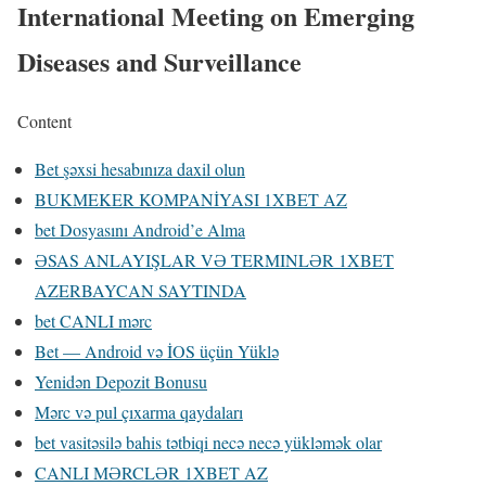
International Meeting on Emerging
Diseases and Surveillance
Content
Bet şəxsi hesabınıza daxil olun
BUKMEKER KOMPANİYASI 1XBET AZ
bet Dosyasını Android’e Alma
ƏSAS ANLAYIŞLAR VƏ TERMINLƏR 1XBET
AZERBAYCAN SAYTINDA
bet CANLI mərc
Bet — Android və İOS üçün Yüklə
Yenidən Depozit Bonusu
Mərc və pul çıxarma qaydaları
bet vasitəsilə bahis tətbiqi necə necə yükləmək olar
CANLI MƏRCLƏR 1XBET AZ