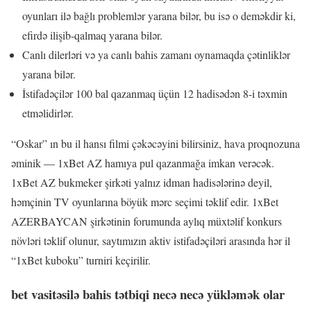
oyunları ilə bağlı problemlər yarana bilər, bu isə o deməkdir ki,
efirdə ilişib-qalmaq yarana bilər.
Canlı dilerləri və ya canlı bahis zamanı oynamaqda çətinliklər
yarana bilər.
İstifadəçilər 100 bal qazanmaq üçün 12 hadisədən 8-i təxmin
etməlidirlər.
“Oskar” ın bu il hansı filmi çəkəcəyini bilirsiniz, hava proqnozuna
əminik — 1xBet AZ hamıya pul qazanmağa imkan verəcək.
1xBet AZ bukmeker şirkəti yalnız idman hadisələrinə deyil,
həmçinin TV oyunlarına böyük mərc seçimi təklif edir. 1xBet
AZERBAYCAN şirkətinin forumunda aylıq müxtəlif konkurs
növləri təklif olunur, saytımızın aktiv istifadəçiləri arasında hər il
“1xBet kuboku” turniri keçirilir.
bet vasitəsilə bahis tətbiqi necə necə yükləmək olar