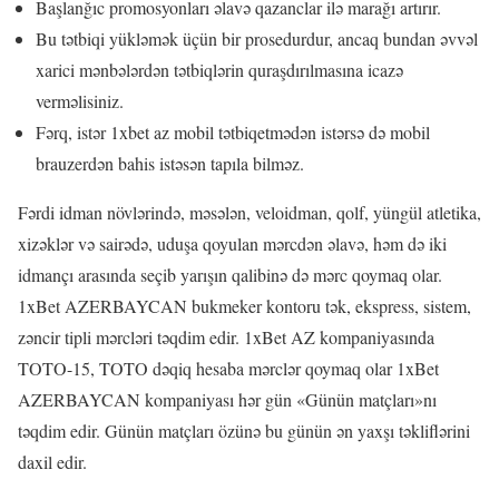
Başlanğıc promosyonları əlavə qazanclar ilə marağı artırır.
Bu tətbiqi yükləmək üçün bir prosedurdur, ancaq bundan əvvəl
xarici mənbələrdən tətbiqlərin quraşdırılmasına icazə
verməlisiniz.
Fərq, istər 1xbet az mobil tətbiqetmədən istərsə də mobil
brauzerdən bahis istəsən tapıla bilməz.
Fərdi idman növlərində, məsələn, veloidman, qolf, yüngül atletika,
xizəklər və sairədə, uduşa qoyulan mərcdən əlavə, həm də iki
idmançı arasında seçib yarışın qalibinə də mərc qoymaq olar.
1xBet AZERBAYCAN bukmeker kontoru tək, ekspress, sistem,
zəncir tipli mərcləri təqdim edir. 1xBet AZ kompaniyasında
TOTO-15, TOTO dəqiq hesaba mərclər qoymaq olar 1xBet
AZERBAYCAN kompaniyası hər gün «Günün matçları»nı
təqdim edir. Günün matçları özünə bu günün ən yaxşı təkliflərini
daxil edir.