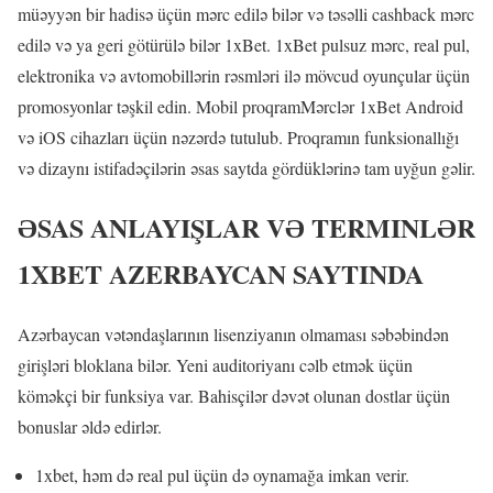
müəyyən bir hadisə üçün mərc edilə bilər və təsəlli cashback mərc
edilə və ya geri götürülə bilər 1xBet. 1xBet pulsuz mərc, real pul,
elektronika və avtomobillərin rəsmləri ilə mövcud oyunçular üçün
promosyonlar təşkil edin. Mobil proqramMərclər 1xBet Android
və iOS cihazları üçün nəzərdə tutulub. Proqramın funksionallığı
və dizaynı istifadəçilərin əsas saytda gördüklərinə tam uyğun gəlir.
ƏSAS ANLAYIŞLAR VƏ TERMINLƏR
1XBET AZERBAYCAN SAYTINDA
Azərbaycan vətəndaşlarının lisenziyanın olmaması səbəbindən
girişləri bloklana bilər. Yeni auditoriyanı cəlb etmək üçün
köməkçi bir funksiya var. Bahisçilər dəvət olunan dostlar üçün
bonuslar əldə edirlər.
1xbet, həm də real pul üçün də oynamağa imkan verir.