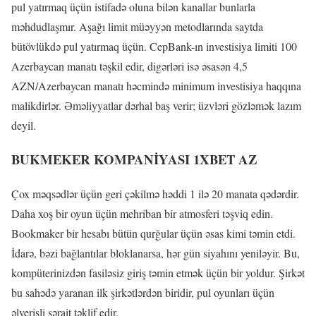
pul yatırmaq üçün istifadə oluna bilən kanallar bunlarla
məhdudlaşmır. Aşağı limit müəyyən metodlarında saytda
bütövlükdə pul yatırmaq üçün. CepBank-ın investisiya limiti 100
Azerbaycan manatı təşkil edir, digərləri isə əsasən 4,5
AZN/Azerbaycan manatı həcmində minimum investisiya haqqına
malikdirlər. Əməliyyatlar dərhal baş verir; üzvləri gözləmək lazım
deyil.
BUKMEKER KOMPANİYASI 1XBET AZ
Çox məqsədlər üçün geri çəkilmə həddi 1 ilə 20 manata qədərdir.
Daha xoş bir oyun üçün mehriban bir atmosferi təşviq edin.
Bookmaker bir hesabı bütün qurğular üçün əsas kimi təmin etdi.
İdarə, bəzi bağlantılar bloklanarsa, hər gün siyahını yeniləyir. Bu,
kompüterinizdən fasiləsiz giriş təmin etmək üçün bir yoldur. Şirkət
bu sahədə yaranan ilk şirkətlərdən biridir, pul oyunları üçün
əlverişli şərait təklif edir.