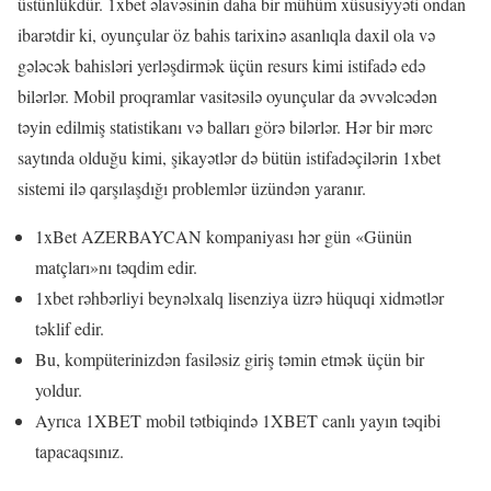
üstünlükdür. 1xbet əlavəsinin daha bir mühüm xüsusiyyəti ondan
ibarətdir ki, oyunçular öz bahis tarixinə asanlıqla daxil ola və
gələcək bahisləri yerləşdirmək üçün resurs kimi istifadə edə
bilərlər. Mobil proqramlar vasitəsilə oyunçular da əvvəlcədən
təyin edilmiş statistikanı və balları görə bilərlər. Hər bir mərc
saytında olduğu kimi, şikayətlər də bütün istifadəçilərin 1xbet
sistemi ilə qarşılaşdığı problemlər üzündən yaranır.
1xBet AZERBAYCAN kompaniyası hər gün «Günün
matçları»nı təqdim edir.
1xbet rəhbərliyi beynəlxalq lisenziya üzrə hüquqi xidmətlər
təklif edir.
Bu, kompüterinizdən fasiləsiz giriş təmin etmək üçün bir
yoldur.
Ayrıca 1XBET mobil tətbiqində 1XBET canlı yayın təqibi
tapacaqsınız.