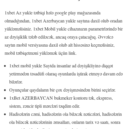
1xbet Az yukle tətbiqi hələ google play mağazasında
olmadığından, 1xbet Azerbaycan yukle saytına daxil olub oradan
yükləməlisiniz. 1xbet Mobil yukle cihazınızın parametrlərində bir
az dəyişiklik tələb ediləcək, ancaq oraya çatacağıq. Əvvəlcə
saytın mobil versiyasına daxil olub alt hissəsinə keçməlisiniz,
mobil tətbiqetməni yükləmək üçün link.
1xbet mobil yukle Saytda insanlar ad dəyişikliyinə diqqət
yetirmədən təsadüfi olaraq oyunlarda iştirak etməyə davam edə
bilərlər.
Oyunçular qaydaların bir çox dəyişməsindən birini seçirlər.
1xBet AZERBAYCAN bukmeker kontoru tək, ekspress,
sistem, zəncir tipli mərcləri təqdim edir.
Hadisələrin cəmi, hadisələrin ola biləcək nəticələri, hadisələrin
ola biləcək nəticələrinin əmsalları, onların tarix və saatı, sonra