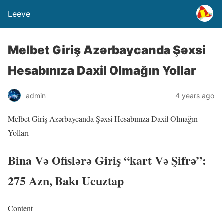
Leeve
Melbet Giriş Azərbaycanda Şəxsi
Hesabınıza Daxil Olmağın Yollar
admin
4 years ago
Melbet Giriş Azərbaycanda Şəxsi Hesabınıza Daxil Olmağın
Yolları
Bina Və Ofislərə Giriş “kart Və Şifrə”:
275 Azn, Bakı Ucuztap
Content