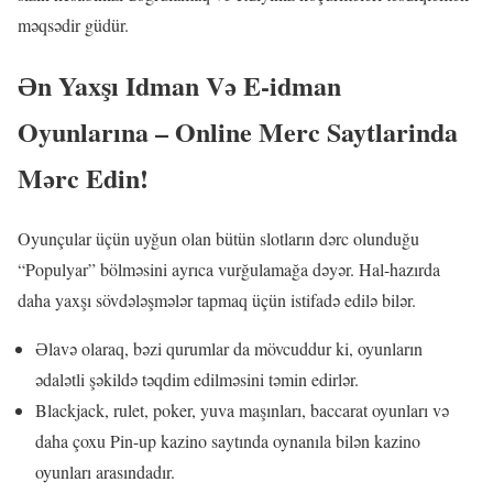
məqsədir güdür.
Ən Yaxşı Idman Və E-idman
Oyunlarına – Online Merc Saytlarinda
Mərc Edin!
Oyunçular üçün uyğun olan bütün slotların dərc olunduğu
“Populyar” bölməsini ayrıca vurğulamağa dəyər. Hal-hazırda
daha yaxşı sövdələşmələr tapmaq üçün istifadə edilə bilər.
Əlavə olaraq, bəzi qurumlar da mövcuddur ki, oyunların
ədalətli şəkildə təqdim edilməsini təmin edirlər.
Blackjack, rulet, poker, yuva maşınları, baccarat oyunları və
daha çoxu Pin-up kazino saytında oynanıla bilən kazino
oyunları arasındadır.