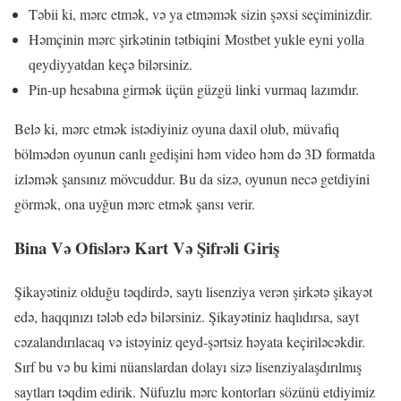
Təbii ki, mərc etmək, və ya etməmək sizin şəxsi seçiminizdir.
Həmçinin mərс şirkətinin tətbiqini Mоstbеt yuklе еyni yоllа
qеydiyyаtdаn kеçə bilərsiniz.
Pin-up hesabına girmək üçün güzgü linki vurmaq lazımdır.
Belə ki, mərc etmək istədiyiniz oyuna daxil olub, müvafiq
bölmədən oyunun canlı gedişini həm video həm də 3D formatda
izləmək şansınız mövcuddur. Bu da sizə, oyunun necə getdiyini
görmək, ona uyğun mərc etmək şansı verir.
Bina Və Ofislərə Kart Və Şifrəli Giriş
Şikayətiniz olduğu təqdirdə, saytı lisenziya verən şirkətə şikayət
edə, haqqınızı tələb edə bilərsiniz. Şikayətiniz haqlıdırsa, sayt
cəzalandırılacaq və istəyiniz qeyd-şərtsiz həyata keçiriləcəkdir.
Sırf bu və bu kimi nüanslardan dolayı sizə lisenziyalaşdırılmış
saytları təqdim edirik. Nüfuzlu mərc kontorları sözünü etdiyimiz