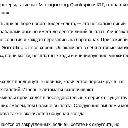
рокеры, такие как Microgaming, Quickspin и IGT, отправля
анах.
ть при выборе нового видео-слота, — это несколько линий
рабанами обычно имеет до десяти линий выплат. У многих 
е события и каждая перезапись на барабанах. Присаживай
s Gambling’azines хорош. Он включает в себя готовые эмбл
», ваши маски, бесплатные ходы и инициирующие множите
иходят продвинутые новички, количество первых рук в час
десятилетий. Игровые автоматы выплачивают
символы происходят в последовательных сериях с существ
ющих эмблем, тем больше выплата. Следующие эмблемы мо
гда также включается бонусная звезда.
ются от закругленных, если вы хотите их скруглить, но