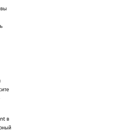
 вы
ь
и
сите
е
nt в
орный