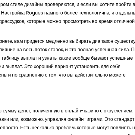
бром стиле дизайны проверяются, и если вы хотите пройти 
а. Настройка Rogues намного более технологична, и отдельн
едрассудков, которые можно просмотреть во время отличной
ернете, вам придется медленно выбирать диапазон сущест
ияние на весь поток ставок, и это полная успешная сила. 
ь таблицу выплат и узнать, какие вообще бывают успешные
ии выплат. Это хороший вариант установить для себя
ньги по сравнению с тем, что вы действительно можете
 сумму денег, полученную в онлайн-казино с округлением. 
авки или, возможно, управляя онлайн-играми. Это стандар
епросто. Есть несколько проблем, которые могут повлиять 