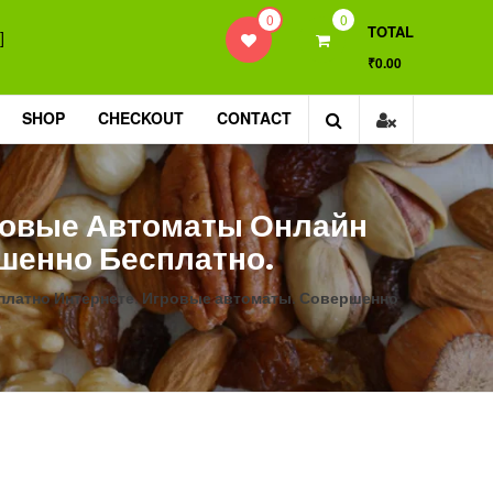
0
0
TOTAL
]
₹0.00
SHOP
CHECKOUT
CONTACT
гровые Автоматы Онлайн
шенно Бесплатно.
сплатно Интернете. Игровые автоматы. Совершенно