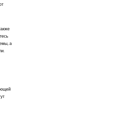
ют
также
тесь
емы, а
ли.
ующей
гут