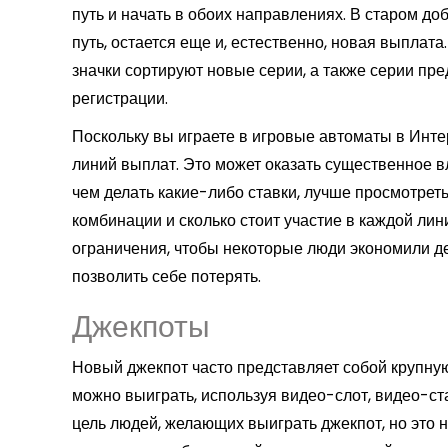
путь и начать в обоих направлениях. В старом до
путь, остается еще и, естественно, новая выплат
значки сортируют новые серии, а также серии пр
регистрации.
Поскольку вы играете в игровые автоматы в Инт
линий выплат. Это может оказать существенное вл
чем делать какие-либо ставки, лучше просмотрет
комбинации и сколько стоит участие в каждой лин
ограничения, чтобы некоторые люди экономили де
позволить себе потерять.
Джекпоты
Новый джекпот часто представляет собой крупную
можно выиграть, используя видео-слот, видео-ст
цель людей, желающих выиграть джекпот, но это н