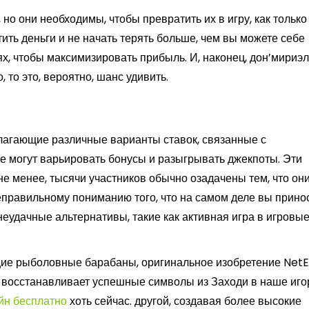
о они необходимы, чтобы превратить их в игру, как только
ить деньги и не начать терять больше, чем вы можете себе
х, чтобы максимизировать прибыль. И, наконец, дон’мириэл
 то это, вероятно, шанс удивить.
длагающие различные варианты ставок, связанные с
же могут варьировать бонусы и разыгрывать джекпоты. Эти
не менее, тысячи участников обычно озадачены тем, что он
еправильному пониманию того, что на самом деле вы прино
неудачные альтернативы, такие как активная игра в игровы
е рыболовные барабаны, оригинальное изобретение NetE
а восстанавливает успешные символы из Заходи в наше иг
йн бесплатно
хоть сейчас. другой, создавая более высокие