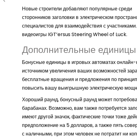
Новые строители добавляют популярные среди
сторонников заголовки в электрическом пространс
специалистов для взаимодействия с участниками
видеоигры IGT’ersus Steering Wheel of Luck.
Дополнительные единицы
Бонусные единицы в игровых автоматах онлайн-
источником увеличения ваших возможностей зараб
бесплатные вращения и предложения по принципу
повысить вашу выигрышную электрическую мощнос
Хороший раунд, бонусный раунд может потребоват
барабанах. Возможно, вам также потребуется запо
имеют другой значок, фактические точки тоже де
предположение на 5 долларов, а также пять сове
с наличными, при этом человек не потратит ни коп