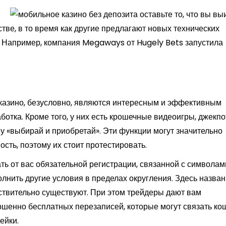
тве, в то время как другие предлагают новых технических
.
Например, компания Megaways от Hugely Bets запустила
казино, безусловно, являются интересным и эффективным
отка. Кроме того, у них есть крошечные видеоигры, джекпо
 «выбирай и приобретай». Эти функции могут значительно
ть, поэтому их стоит протестировать.
ь от вас обязательной регистрации, связанной с символам
лнить другие условия в пределах округления. Здесь назван
йствительно существуют. При этом трейдеры дают вам
ршенно бесплатных перезаписей, которые могут связать ко
ейки.