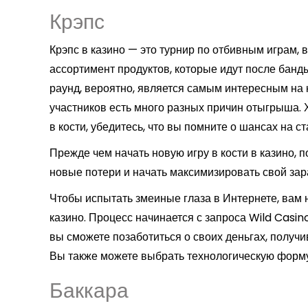
Крэпс
Крэпс в казино — это турнир по отбивным играм, 
ассортимент продуктов, которые идут после банд
раунд, вероятно, является самым интересным на 
участников есть много разных причин отыгрыша. 
в кости, убедитесь, что вы помните о шансах на с
Прежде чем начать новую игру в кости в казино, 
новые потери и начать максимизировать свой зара
Чтобы испытать змеиные глаза в Интернете, вам 
казино. Процесс начинается с запроса Wild Casi
вы сможете позаботиться о своих деньгах, получи
Вы также можете выбрать технологическую форму 
Баккара