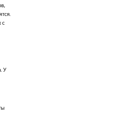
в,
ятся.
 с
. У
ты