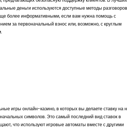
о, предлагающих безопасную поддержку клиентов. В лучших
еальные деньги используются доступные методы разговоров
еще более информативными, если вам нужна помощь с
нием за первоначальный взнос или, возможно, с круглым
.
ные игры онлайн-казино, в которых вы делаете ставку на 
начальных символов. Это самый последний вид ставок в
ают, что используют игровые автоматы вместе с другими