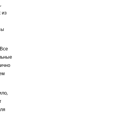
,
 из
вы
«Все
льные
лично
ем
ило,
т
для