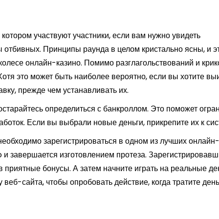
в котором участвуют участники, если вам нужно увидеть
ы отбивных. Принципы раунда в целом кристально ясны, и э
колесе онлайн-казино. Помимо разглагольствований и крико
Хотя это может быть наиболее вероятно, если вы хотите вы
тавку, прежде чем устанавливать их.
постарайтесь определиться с банкроллом. Это поможет огра
боток. Если вы выбрали новые деньги, прикрепите их к сис
необходимо зарегистрироваться в одном из лучших онлайн
no и завершается изготовлением протеза. Зарегистрировавш
в приятные бонусы. А затем начните играть на реальные де
веб-сайта, чтобы опробовать действие, когда тратите день