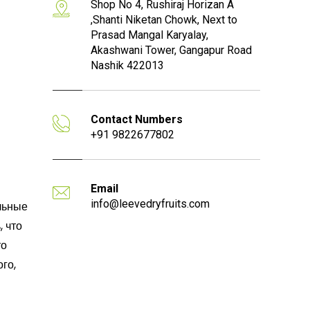
Shop No 4, Rushiraj Horizan A
,Shanti Niketan Chowk, Next to
Prasad Mangal Karyalay,
Akashwani Tower, Gangapur Road
Nashik 422013
Contact Numbers
+91 9822677802
Email
info@leevedryfruits.com
льные
 что
то
го,