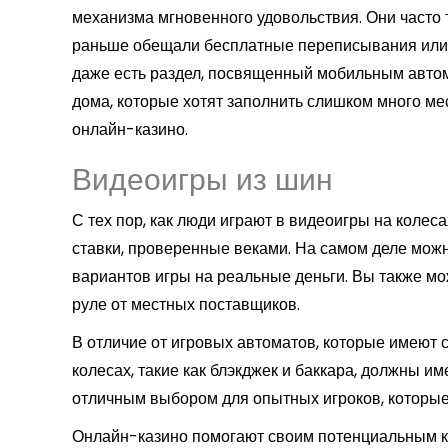
механизма мгновенного удовольствия. Они часто
раньше обещали бесплатные переписывания или 
даже есть раздел, посвященный мобильным автом
дома, которые хотят заполнить слишком много ме
онлайн-казино.
Видеоигры из шин
С тех пор, как люди играют в видеоигры на колес
ставки, проверенные веками. На самом деле можн
вариантов игры на реальные деньги. Вы также мо
руле от местных поставщиков.
В отличие от игровых автоматов, которые имеют 
колесах, такие как блэкджек и баккара, должны и
отличным выбором для опытных игроков, которые 
Онлайн-казино помогают своим потенциальным кл