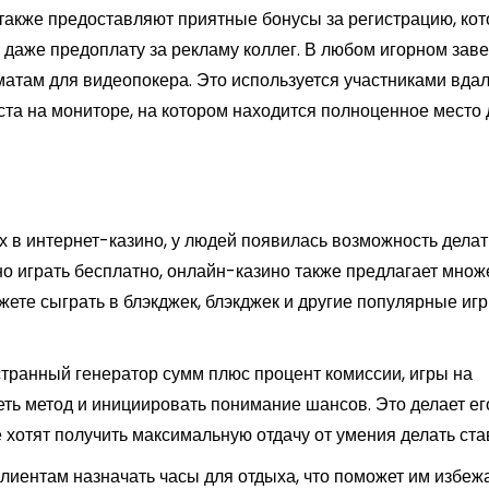
 также предоставляют приятные бонусы за регистрацию, ко
даже предоплату за рекламу коллег. В любом игорном зав
атам для видеопокера. Это используется участниками вдал
ста на мониторе, на котором находится полноценное место 
ах в интернет-казино, у людей появилась возможность делат
о играть бесплатно, онлайн-казино также предлагает множ
жете сыграть в блэкджек, блэкджек и другие популярные иг
странный генератор сумм плюс процент комиссии, игры на
меть метод и инициировать понимание шансов. Это делает ег
хотят получить максимальную отдачу от умения делать ста
иентам назначать часы для отдыха, что поможет им избеж