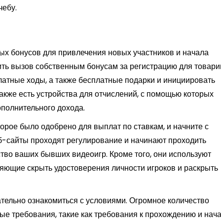
чебу.
х бонусов для привлечения новых участников и начала
ить вызов собственным бонусам за регистрацию для товар
латные ходы, а также бесплатные подарки и инициировать
кже есть устройства для отчислений, с помощью которых
ополнительного дохода.
орое было одобрено для выплат по ставкам, и начните с
б-сайты проходят регулирование и начинают проходить
тво ваших бывших видеоигр. Кроме того, они используют
ющие скрыть удостоверения личности игроков и раскрыть
тельно ознакомиться с условиями. Огромное количество
 требования, такие как требования к прохождению и нач