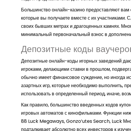
Большинство онлайн-казино предоставляют вам о
которые вы получаете вместе с их участниками. 
своих бывших метрах и драгоценных камнях. Мног
минимальный первоначальный взнос в дополнение
Депозитные коды ваучеро
Депозитные онлайн-коды игорных заведений даю
игроками, делающими ставки в прошлом, подверга
обычно имеет финансовое суждение, но иногда и
азартных игр, которые необходимо выполнить, пр
использовать в определенный период, иначе, возм
Как правило, большинство введенных кодов купон
игровых автоматов с кинофильмами. Функции ниже 
88 Luck Megaways, Gonzo’utes Search, Luck Мн
подталкивает абсолютно всех инвесторов к изуче