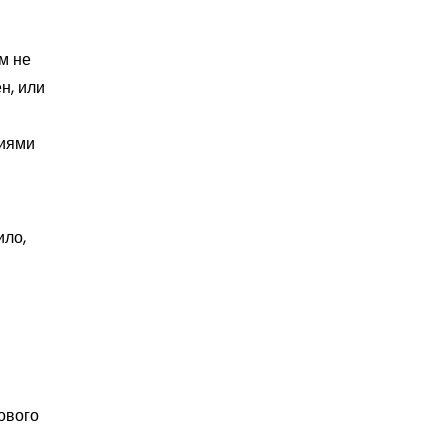
м не
н, или
ниями
ило,
ового