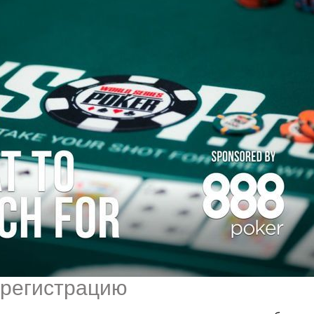
 регистрацию