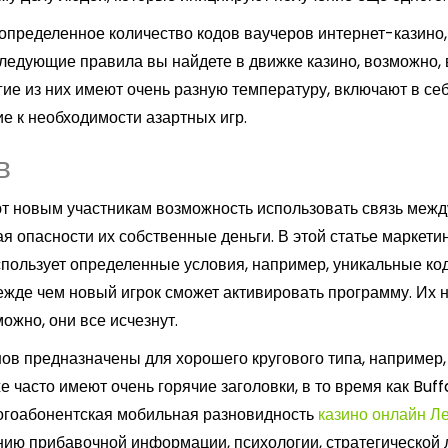
пределенное количество кодов ваучеров интернет-казино,
Следующие правила вы найдете в движке казино, возможно, 
ие из них имеют очень разную температуру, включают в се
 к необходимости азартных игр.
в
т новым участникам возможность использовать связь межд
я опасности их собственные деньги. В этой статье маркети
спользует определенные условия, например, уникальные ко
ежде чем новый игрок сможет активировать программу. Их 
ожно, они все исчезнут.
ов предназначены для хорошего кругового типа, например,
часто имеют очень горячие заголовки, в то время как Buffa
огоабонентская мобильная разновидность
казино онлайн Л
нию прибавочной информации, психологии, стратегической