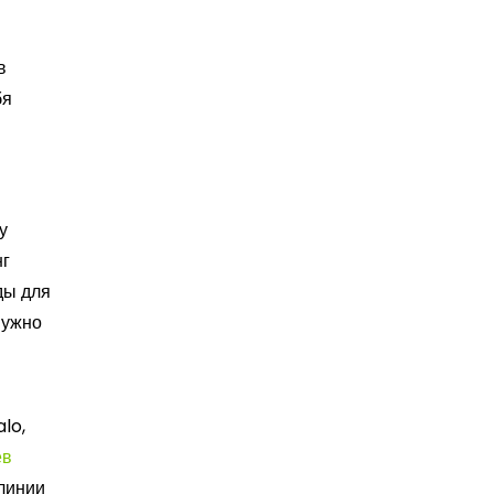
в
бя
у
нг
ды для
нужно
lo,
ев
 линии