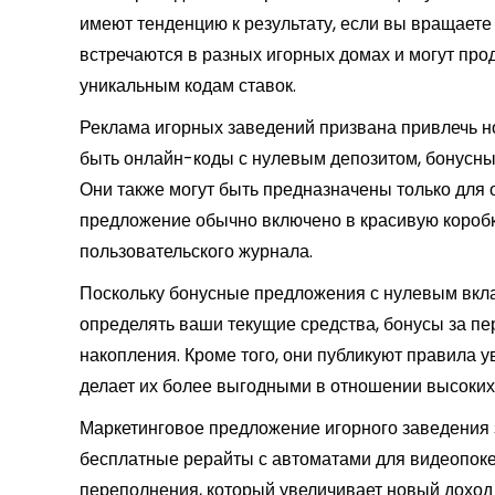
имеют тенденцию к результату, если вы вращаете
встречаются в разных игорных домах и могут прод
уникальным кодам ставок.
Реклама игорных заведений призвана привлечь но
быть онлайн-коды с нулевым депозитом, бонусн
Они также могут быть предназначены только для 
предложение обычно включено в красивую коробк
пользовательского журнала.
Поскольку бонусные предложения с нулевым вкл
определять ваши текущие средства, бонусы за пер
накопления. Кроме того, они публикуют правила 
делает их более выгодными в отношении высоких 
Маркетинговое предложение игорного заведения
бесплатные рерайты с автоматами для видеопоке
переполнения, который увеличивает новый доход в