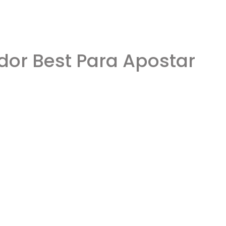
dor Best Para Apostar