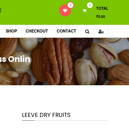
0
0
TOTAL
]
₹0.00
SHOP
CHECKOUT
CONTACT
s Onlin
as Onlin
LEEVE DRY FRUITS