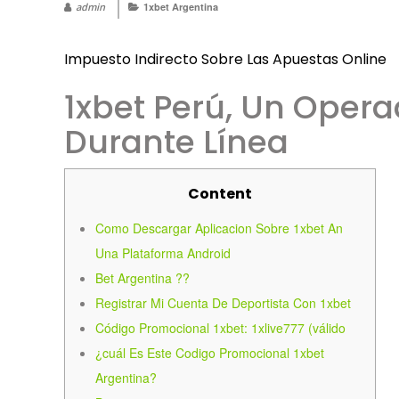
admin
1xbet Argentina
Impuesto Indirecto Sobre Las Apuestas Online
1xbet Perú, Un Opera
Durante Línea
Content
Como Descargar Aplicacion Sobre 1xbet An
Una Plataforma Android
Bet Argentina ??
Registrar Mi Cuenta De Deportista Con 1xbet
Código Promocional 1xbet: 1xlive777 (válido
¿cuál Es Este Codigo Promocional 1xbet
Argentina?