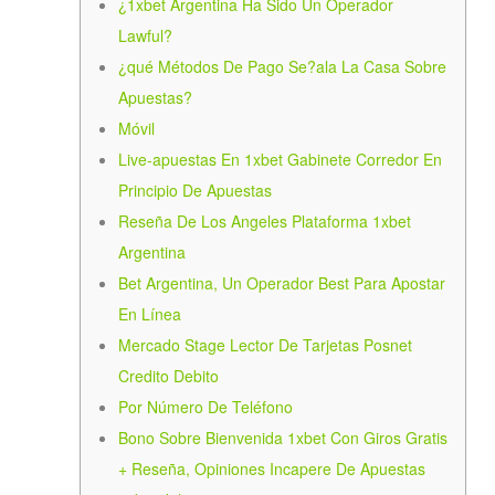
¿1xbet Argentina Ha Sido Un Operador
Lawful?
¿qué Métodos De Pago Se?ala La Casa Sobre
Apuestas?
Móvil
Live-apuestas En 1xbet Gabinete Corredor En
Principio De Apuestas
Reseña De Los Angeles Plataforma 1xbet
Argentina
Bet Argentina, Un Operador Best Para Apostar
En Línea
Mercado Stage Lector De Tarjetas Posnet
Credito Debito
Por Número De Teléfono
Bono Sobre Bienvenida 1xbet Con Giros Gratis
+ Reseña, Opiniones Incapere De Apuestas