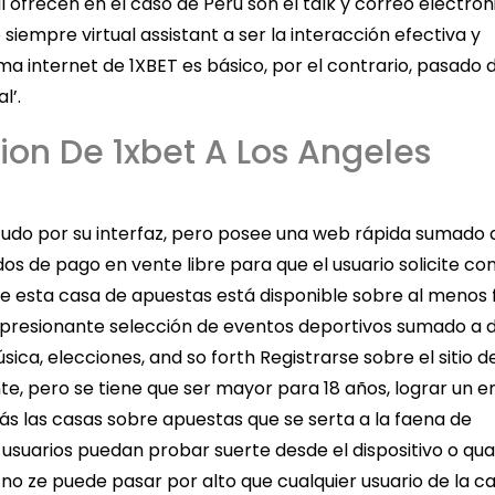
 ofrecen en el caso de Perú son el talk y correo electrón
iempre virtual assistant a ser la interacción efectiva y
 ma internet de 1XBET es básico, por el contrario, pasado
l’.
on De 1xbet A Los Angeles
udo por su interfaz, pero posee una web rápida sumado 
s de pago en vente libre para que el usuario solicite c
e esta casa de apuestas está disponible sobre al menos f
mpresionante selección de eventos deportivos sumado a 
a, elecciones, and so forth Registrarse sobre el sitio d
te, pero se tiene que ser mayor para 18 años, lograr un e
ás las casas sobre apuestas que se serta a la faena de
 usuarios puedan probar suerte desde el dispositivo o qua
, no ze puede pasar por alto que cualquier usuario de la c