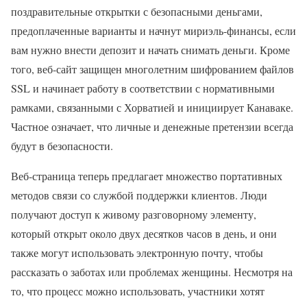
поздравительные открытки с безопасными деньгами,
предоплаченные варианты и начнут мириэль-финансы, если
вам нужно внести депозит и начать снимать деньги. Кроме
того, веб-сайт защищен многолетним шифрованием файлов
SSL и начинает работу в соответствии с нормативными
рамками, связанными с Хорватией и инициирует Канаваке.
Частное означает, что личные и денежные претензии всегда
будут в безопасности.
Веб-страница теперь предлагает множество портативных
методов связи со службой поддержки клиентов. Люди
получают доступ к живому разговорному элементу,
который открыт около двух десятков часов в день, и они
также могут использовать электронную почту, чтобы
рассказать о заботах или проблемах женщины. Несмотря на
то, что процесс можно использовать, участники хотят