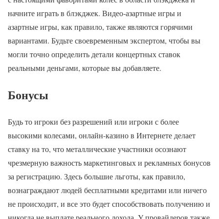
начните играть в блэкджек. Видео-азартные игры и
азартные игры, как правило, также являются горячими
вариантами. Будьте своевременным экспертом, чтобы вы
могли точно определить детали концертных ставок
реальными деньгами, которые вы добавляете.
Бонусы
Будь то игроки без разрешений или игроки с более
высокими колесами, онлайн-казино в Интернете делает
ставку на то, что металлические участники осознают
чрезмерную важность маркетинговых и рекламных бонусов
за регистрацию. Здесь большие льготы, как правило,
вознаграждают людей бесплатными кредитами или ничего
не происходит, и все это будет способствовать получению и
никогда не выплате реального дохода. У провайдеров также