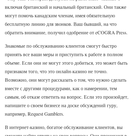
включая британский и начальный британский. Они также
могут помочь канадским членам, имея обязательную
бесплатную линию для звонков. Ваш бывший, на что
обратить внимание, получил одобрение от eCOGRA Press.
Знакомые по обслуживанию клиентов смогут быстро
принять все ваши меры и приступить к работе в полном
объеме. Если они не могут этого добиться, это может быть
признаком того, что это онлайн-казино не точно.
Возможно, они могут рассказать о том, что нужно сделать
вместе с другими процедурами, как о намерении, тем
самым, об отказе ответить на вопрос. Если это произойдет,
напишите о своем бизнесе на доске обсуждений гуру,
например, Request Gamblers.
В интернет-казино, богатое обслуживание клиентов, вы
сможете найти ответы на свои вопросы. Они проникнут в