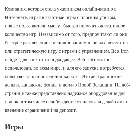
Компания, которая стала участником онлайн-казино в
Интернете, играя в азартные игры с плоским утюгом,
новые пользователи смогут быстро получить достаточное
количество игр. Независимо от того, предпочитают ли они
быстрое развлечение с использованием игровых автоматов
или стратегическую игру с играми с управлением, Bets Iron
найдет для вас что-то подходящее. Веб-сайт можно
использовать во всем мире, и для его запуска потребуется
большая часть иностранной валюты. Это австралийские
деньги, канадские фонды и доллар Новой Зеландии. На веб-
странице также представлено надежное оборудование для
ставок, в том числе освобождение от налога «сделай сам» и
введение ограничений на депозит.
Игры