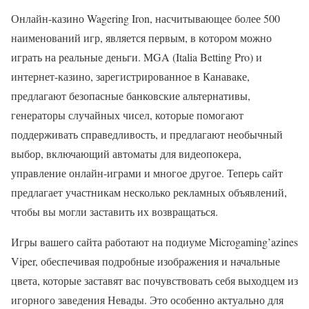
Онлайн-казино Wagering Iron, насчитывающее более 500
наименований игр, является первым, в котором можно
играть на реальные деньги. MGA (Italia Betting Pro) и
интернет-казино, зарегистрированное в Канаваке,
предлагают безопасные банковские альтернативы,
генераторы случайных чисел, которые помогают
поддерживать справедливость, и предлагают необычный
выбор, включающий автоматы для видеопокера,
управление онлайн-играми и многое другое. Теперь сайт
предлагает участникам несколько рекламных объявлений,
чтобы вы могли заставить их возвращаться.
Игры вашего сайта работают на подиуме Microgaming’azines
Viper, обеспечивая подробные изображения и начальные
цвета, которые заставят вас почувствовать себя выходцем из
игорного заведения Невады. Это особенно актуально для