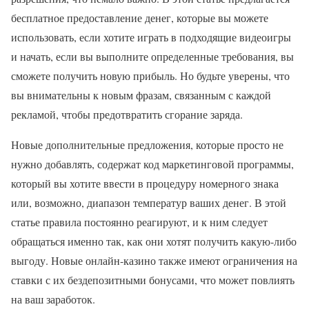
бесплатное предоставление денег, которые вы можете
использовать, если хотите играть в подходящие видеоигры
и начать, если вы выполните определенные требования, вы
сможете получить новую прибыль. Но будьте уверены, что
вы внимательны к новым фразам, связанным с каждой
рекламой, чтобы предотвратить сгорание заряда.
Новые дополнительные предложения, которые просто не
нужно добавлять, содержат код маркетинговой программы,
который вы хотите ввести в процедуру номерного знака
или, возможно, диапазон температур ваших денег. В этой
статье правила постоянно реагируют, и к ним следует
обращаться именно так, как они хотят получить какую-либо
выгоду. Новые онлайн-казино также имеют ограничения на
ставки с их бездепозитными бонусами, что может повлиять
на ваш заработок.