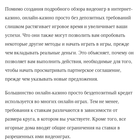
Помимо создания подробного обзора видеоигр в интернет-
казино, онлайн-казино просто без депозитных требований
слишком растягивает игровое время и увеличивает ваши
успехи. Что они также могут позволить вам опробовать
некоторые другие методы и начать играть в игры, прежде
чем вкладывать реальные деньги. Это объясняет, почему он
позволяет вам выполнить действия, необходимые для того,
чтобы начать просматривать партнерское соглашение,
прежде чем указывать новые предложения.
Большинство онлайн-казино просто бездепозитный кредит
используется во многих онлайн-играх. Тем не менее,
требования к ставкам различаются в зависимости от
размера круга, в котором вы участвуете. Кроме того, все
игорные дома вводят общие ограничения на ставки в
разрешенных ими видеоиграх.