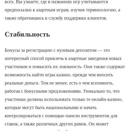
всех. Вы узнаете, где в названиях игр учитываются
предпосылки к азартным играм, изучив терминологию, а
также обратившись в службу поддержки клиентов.
Стабильность
Бонусы за регистрацию с нулевым депозитом — это
интересный способ привлечь в азартные заведения новых
участников и повысить их лояльность. Они также содержат
возможность найти игры казино, прежде чем вносить
реальные деньги. Тем не менее, есть о чем вспомнить,
работая с бонусными предложениями. Уникально то, что
участники должны использовать только те онлайн-казино,
которые могут быть национальными и начать
контролироваться с помощью панели инструментов для
ставок, а также различных других рамок. Он может