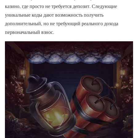
казино, где просто не требуется депозит. Следующие
уникальные коды дают возможность получить
дополнительный, но не требующий реального дохода
первоначальный взнос.