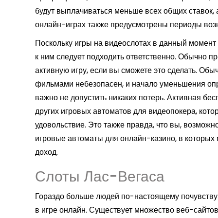
будут выплачиваться меньше всех общих ставок, 
онлайн-играх также предусмотрены периоды возн
Поскольку игры на видеослотах в данный момент
к ним следует подходить ответственно. Обычно п
активную игру, если вы сможете это сделать. Обы
фильмами небезопасен, и начало уменьшения опр
важно не допустить никаких потерь. Активная бе
других игровых автоматов для видеопокера, кот
удовольствие. Это также правда, что вы, возможн
игровые автоматы для онлайн-казино, в которых
доход.
Слоты Лас-Вегаса
Гораздо больше людей по-настоящему почувству
в игре онлайн. Существует множество веб-сайтов