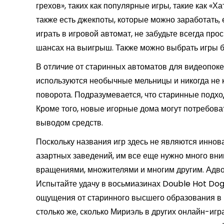
грехов», таких как популярные игры, такие как «Х
также есть джекпоты, которые можно заработать
играть в игровой автомат, не забудьте всегда пр
шансах на выигрыш. Также можно выбрать игры бе
В отличие от старинных автоматов для видеопоке
используются необычные мельницы и никогда не к
поворота. Подразумевается, что старинные подхо
Кроме того, новые игорные дома могут потребов
выводом средств.
Поскольку названия игр здесь не являются инно
азартных заведений, им все еще нужно много вни
вращениями, множителями и многим другим. Адвок
Испытайте удачу в восьмиазинах Double Hot Dog
ощущения от старинного высшего образования в 
столько же, сколько Мириэль в других онлайн-игр