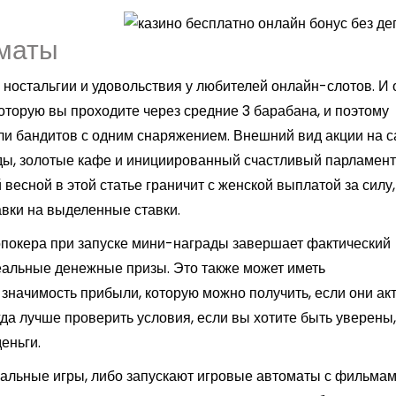
оматы
остальгии и удовольствия у любителей онлайн-слотов. И 
торую вы проходите через средние 3 барабана, и поэтому
или бандитов с одним снаряжением. Внешний вид акции на 
оды, золотые кафе и инициированный счастливый парламент
 весной в этой статье граничит с женской выплатой за силу
тавки на выделенные ставки.
покера при запуске мини-награды завершает фактический
реальные денежные призы. Это также может иметь
значимость прибыли, которую можно получить, если они ак
да лучше проверить условия, если вы хотите быть уверены,
еньги.
альные игры, либо запускают игровые автоматы с фильмам