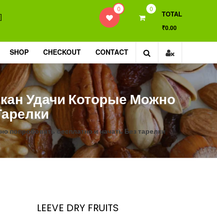
0
0
TOTAL
]
₹0.00
SHOP
CHECKOUT
CONTACT
кан Удачи Которые Можно
Тарелки
о попробовать бесплатно и начать Без тарелки
LEEVE DRY FRUITS
ЖНО