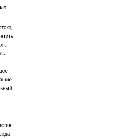
вых
тока,
ратить
х с
нь
ющее
дящие
льный
астие
рода