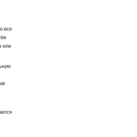
о все
ебя
в или
льную
как
яются