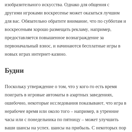
изобразительного искусства. Однако для общения с
другими игроками воскресенье может оказаться лучшим
для вас. Обязательно обратите внимание, что по субботам и
воскресеньям хорошо размещать рекламу, например,
предоставляется повышенное вознаграждение за
первоначальный взнос, и начинаются бесплатные игры в
новых играх интернет-казино.
Будни
Поскольку утверждение о том, что у кого-то есть время
поиграть в игровые автоматы в азартных заведениях,
ошибочно, некоторые исследования показывают, что игра в
нерабочее время или около того – например, в утренние
часы или с понедельника по пятницу – может улучшить
ваши шансы на успех. шансы на прибыль. С некоторых пор