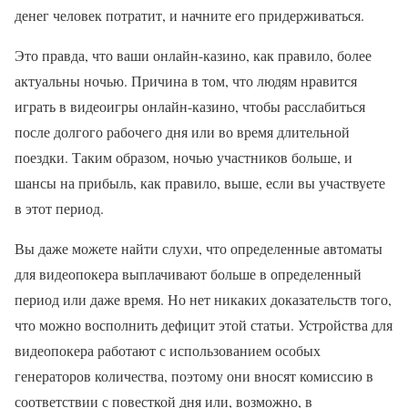
денег человек потратит, и начните его придерживаться.
Это правда, что ваши онлайн-казино, как правило, более
актуальны ночью. Причина в том, что людям нравится
играть в видеоигры онлайн-казино, чтобы расслабиться
после долгого рабочего дня или во время длительной
поездки. Таким образом, ночью участников больше, и
шансы на прибыль, как правило, выше, если вы участвуете
в этот период.
Вы даже можете найти слухи, что определенные автоматы
для видеопокера выплачивают больше в определенный
период или даже время. Но нет никаких доказательств того,
что можно восполнить дефицит этой статьи. Устройства для
видеопокера работают с использованием особых
генераторов количества, поэтому они вносят комиссию в
соответствии с повесткой дня или, возможно, в