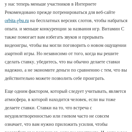
у нас теперь меньше участников в Интернете
Рекомендовано прежде потренироваться для веб-сайте
orbita-gbu.ru
на бесплатных версиях слотов, чтобы набраться
опыта. и меньше конкуренции за названия игр. Витамин С
также помогает вам избегать звуков и прерывать
видеоигры, чтобы вы могли поговорить о новом ощущении
азартной игры. Но независимо от того, когда вы решите
сделать ставку, убедитесь, что вы обычно делаете ставки
надежно, а не экономите деньги по сравнению с тем, что вы
действительно можете позволить себе проиграть.
Еще одним фактором, который следует учитывать, является
атмосфера, в которой находится человек, если вы тоже
делаете ставки. Ставки на то, что встреча с
неудовлетворенностью или гневом часто не совсем
означает, что вам нужно приложить усилия, чтобы