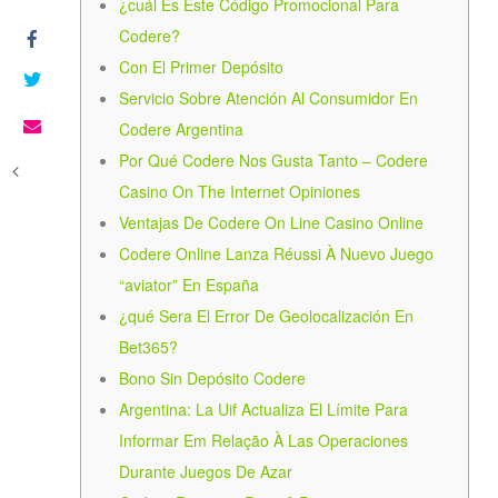
¿cuál Es Este Código Promocional Para
Codere?
Con El Primer Depósito
Servicio Sobre Atención Al Consumidor En
Codere Argentina
Por Qué Codere Nos Gusta Tanto – Codere
Casino On The Internet Opiniones
Ventajas De Codere On Line Casino Online
Codere Online Lanza Réussi À Nuevo Juego
“aviator” En España
¿qué Sera El Error De Geolocalización En
Bet365?
Bono Sin Depósito Codere
Argentina: La Uif Actualiza El Límite Para
Informar Em Relação À Las Operaciones
Durante Juegos De Azar