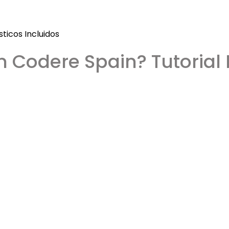
icos Incluidos
n Codere Spain? Tutorial