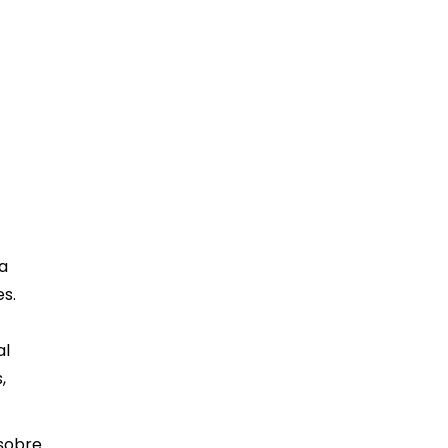
ra
s.
al
,
 sobre