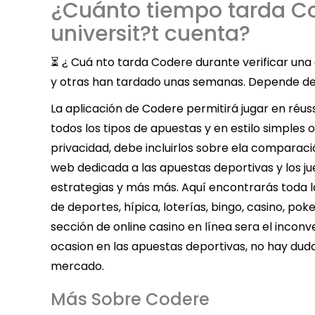
¿Cuánto tiempo tarda Co
universit?t cuenta?
⏳ ¿ Cuá nto tarda Codere durante verificar una 
y otras han tardado unas semanas. Depende del
La aplicación de Codere permitirá jugar en réus
todos los tipos de apuestas y en estilo simples
privacidad, debe incluirlos sobre ela comparac
web dedicada a las apuestas deportivas y los jue
estrategias y más más. Aquí encontrarás toda l
de deportes, hípica, loterías, bingo, casino, pok
sección de online casino en línea sera el incon
ocasion en las apuestas deportivas, no hay du
mercado.
Más Sobre Codere