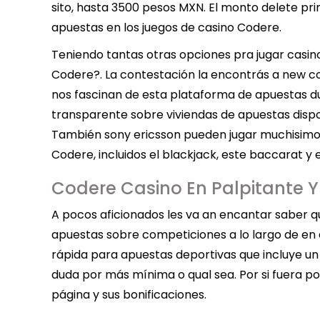
sito, hasta 3500 pesos MXN. El monto delete pr
apuestas en los juegos de casino Codere.
Teniendo tantas otras opciones pra jugar casin
Codere?. La contestación la encontrás a new c
nos fascinan de esta plataforma de apuestas d
transparente sobre viviendas de apuestas dispo
También sony ericsson pueden jugar muchisimos
Codere, incluidos el blackjack, este baccarat y 
Codere Casino En Palpitante Y
A pocos aficionados les va an encantar saber q
apuestas sobre competiciones a lo largo de en
rápida para apuestas deportivas que incluye u
duda por más mínima o qual sea. Por si fuera po
página y sus bonificaciones.