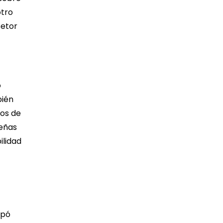
otro
Setor
o
bién
dos de
señas
ilidad
epó