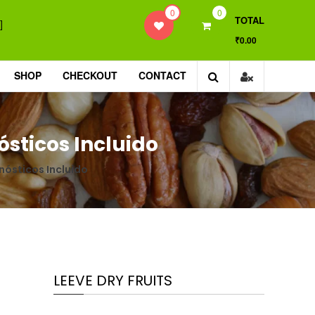
0
0
TOTAL
]
₹0.00
SHOP
CHECKOUT
CONTACT
sticos Incluido
ósticos Incluido
LEEVE DRY FRUITS