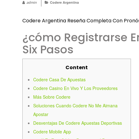
admin
Codere Argentina
Codere Argentina Reseña Completa Con Pronóst
¿cómo Registrarse E
Six Pasos
Content
Codere Casa De Apuestas
Codere Casino En Vivo Y Los Proveedores
Más Sobre Codere
Soluciones Cuando Codere No Me Aimana
Apostar
Desventajas De Codere Apuestas Deportivas
Codere Mobile App