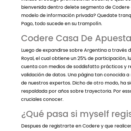
bienvenida dentro delete segmento de Codere 
modelo de información privada? Quedate tranquil
Pago, todo sucede en su trampolín.
Codere Casa De Apuesta
Luego de expandirse sobre Argentina a través d
Royal, el cual obtiene un 25% de participación,
cuenta con medios de soddisfatto prácticos y 
validación de datos. Una página tan conocida a
de nuestros expertos. Dicho de otro modo, ha sid
respaldada por años sobre trayectoria. Por ess
cruciales conocer.
¿Qué pasa si myself regi
Despues de registrarte en Codere y que realices