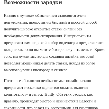
Возможности зарядки
Казино с нулевым объяснением становятся очень
популярными, предоставляя быстрый и простой способ
получить широко открытые ставки онлайн без
необходимости документирования. Интернет-сайты
предлагают вам широкий выбор видеоигр и предоставляют
вкладчикам, если вы хотите быстро получить деньги. Кроме
того, им нужен мастер для создания дизайна, который
позволяет мошенникам делать ставки, исходя из более
высокого уровня кислорода в бизнесе.
Почти все абсолютно необъяснимые онлайн-казино
предлагают несколько вариантов оплаты, включая
криптовалюту и запуск Trustly. Оба этих расхода, как
правило, происходят быстро и начинаются в целости и
сохранности, что делает их доступными для участников