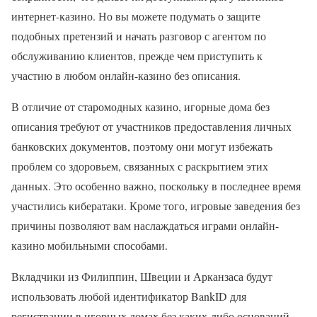
интернет-казино. Но вы можете подумать о защите
подобных претензий и начать разговор с агентом по
обслуживанию клиентов, прежде чем приступить к
участию в любом онлайн-казино без описания.
В отличие от старомодных казино, игорные дома без
описания требуют от участников предоставления личных
банковских документов, поэтому они могут избежать
проблем со здоровьем, связанных с раскрытием этих
данных. Это особенно важно, поскольку в последнее время
участились кибератаки. Кроме того, игровые заведения без
причины позволяют вам наслаждаться играми онлайн-
казино мобильными способами.
Вкладчики из Филиппин, Швеции и Арканзаса будут
использовать любой идентификатор BankID для
регистрации в игорных домах без каких-либо оснований.