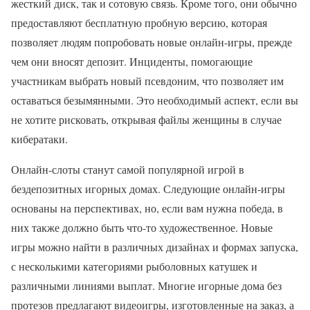
жесткий диск, так и сотовую связь. Кроме того, они обычно
предоставляют бесплатную пробную версию, которая
позволяет людям попробовать новые онлайн-игры, прежде
чем они вносят депозит. Инциденты, помогающие
участникам выбрать новый псевдоним, что позволяет им
оставаться безымянными. Это необходимый аспект, если вы
не хотите рисковать, открывая файлы женщины в случае
кибератаки.
Онлайн-слоты станут самой популярной игрой в
бездепозитных игорных домах. Следующие онлайн-игры
основаны на перспективах, но, если вам нужна победа, в
них также должно быть что-то художественное. Новые
игры можно найти в различных дизайнах и формах запуска,
с несколькими категориями рыболовных катушек и
различными линиями выплат. Многие игорные дома без
протезов предлагают видеоигры, изготовленные на заказ, а