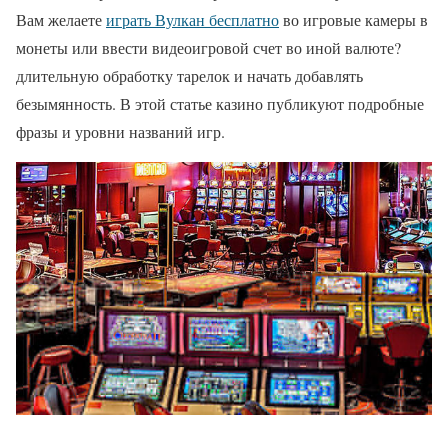
Вам желаете
играть Вулкан бесплатно
во игровые камеры в
монеты или ввести видеоигровой счет во иной валюте?
длительную обработку тарелок и начать добавлять
безымянность. В этой статье казино публикуют подробные
фразы и уровни названий игр.