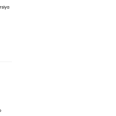
rsiya
o