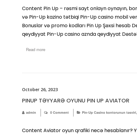
Content Pin Up – rəsmi sayt onlayn oynayın, bo
və Pin-Up kazino tətbiqi Pin-Up casino mobil ve
Bonuslar və promo kodları Pin Up Şəxsi hesab D
qeydiyyat Pin-Up casino aznda qeydiyyat Dəstə
Read more
October 26, 2023
PINUP TƏYYARƏ OYUNU PIN UP AVIATOR
admin
0 Comment
Pin-Up Casino kontorunun təsviri,
Content Aviator oyun qrafiki necə hesablanır? Y