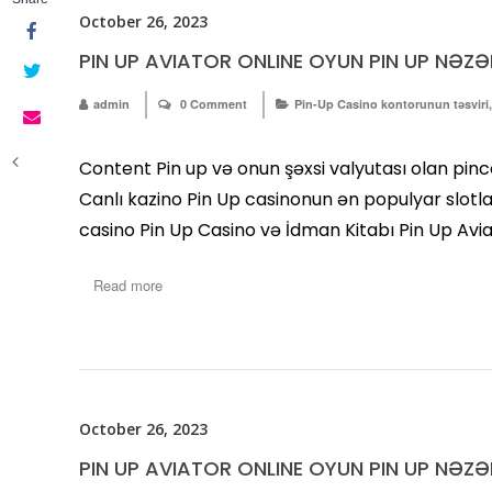
October 26, 2023
PIN UP AVIATOR️ ONLINE OYUN PIN UP NƏZ
admin
0 Comment
Pin-Up Casino kontorunun təsviri,
Content Pin up və onun şəxsi valyutası olan pin
Canlı kazino Pin Up casinonun ən populyar slotl
casino Pin Up Casino və İdman Kitabı Pin Up Aviat
Read more
October 26, 2023
PIN UP AVIATOR️ ONLINE OYUN PIN UP NƏZ