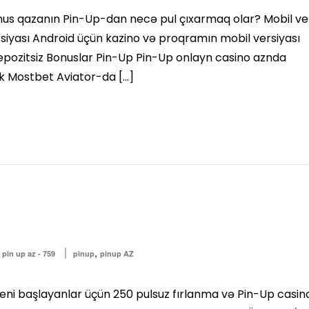
nus qazanın Pin-Up-dan necə pul çıxarmaq olar? Mobil ve
rsiyası Android üçün kazino və proqramın mobil versiyası
epozitsiz Bonuslar Pin-Up Pin-Up onlayn casino aznda
k Mostbet Aviator-da […]
,
 pin up az - 759
pinup
pinup AZ
eni başlayanlar üçün 250 pulsuz fırlanma və Pin-Up casin