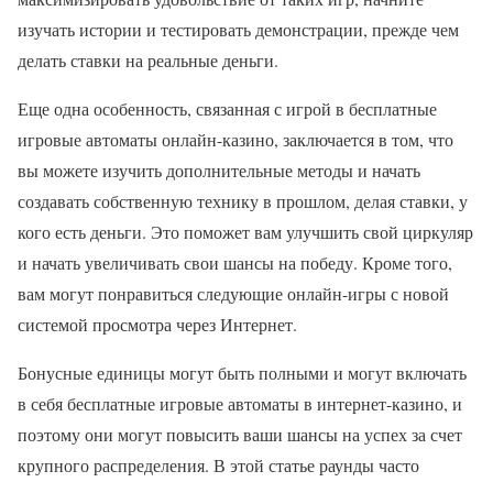
изучать истории и тестировать демонстрации, прежде чем
делать ставки на реальные деньги.
Еще одна особенность, связанная с игрой в бесплатные
игровые автоматы онлайн-казино, заключается в том, что
вы можете изучить дополнительные методы и начать
создавать собственную технику в прошлом, делая ставки, у
кого есть деньги. Это поможет вам улучшить свой циркуляр
и начать увеличивать свои шансы на победу. Кроме того,
вам могут понравиться следующие онлайн-игры с новой
системой просмотра через Интернет.
Бонусные единицы могут быть полными и могут включать
в себя бесплатные игровые автоматы в интернет-казино, и
поэтому они могут повысить ваши шансы на успех за счет
крупного распределения. В этой статье раунды часто