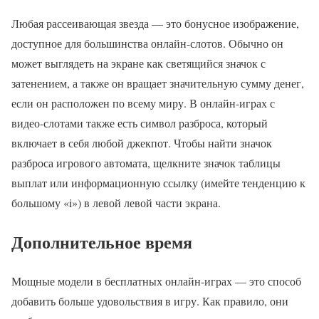
Любая рассеивающая звезда — это бонусное изображение,
доступное для большинства онлайн-слотов. Обычно он
может выглядеть на экране как светящийся значок с
затенением, а также он вращает значительную сумму денег,
если он расположен по всему миру. В онлайн-играх с
видео-слотами также есть символ разброса, который
включает в себя любой джекпот. Чтобы найти значок
разброса игрового автомата, щелкните значок таблицы
выплат или информационную ссылку (имейте тенденцию к
большому «i») в левой левой части экрана.
Дополнительное время
Мощные модели в бесплатных онлайн-играх — это способ
добавить больше удовольствия в игру. Как правило, они