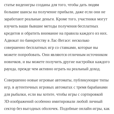
статье видеоигры созданы для того, чтобы дать людям
большие шансы на получение прибыли, даже если они не
заработают реальные деньги. Кроме того, участники могут
изучить ваши бывшие методы получения бесплатных
кредитов и обратить внимание на правила каждого из них.
Адвокат по банкротству в Лас-Вегасе: несколько
совершенно бесплатных игр со ставками, которые вы
можете попробовать. Они являются отличным источником
новичков, и вы можете получить другие настройки каждого
раунда, прежде чем активно играть на реальный доход.
Совершенно новые игровые автоматы, публикующие типы
игр, в аутентичных игровых автоматах с тремя барабанами
для рыбалки, если вы хотите, чтобы игры с сортировкой
3D-изображений особенно имитировали любой личный
сектор без выгодных оболочек. Подобные онлайн-игры, как