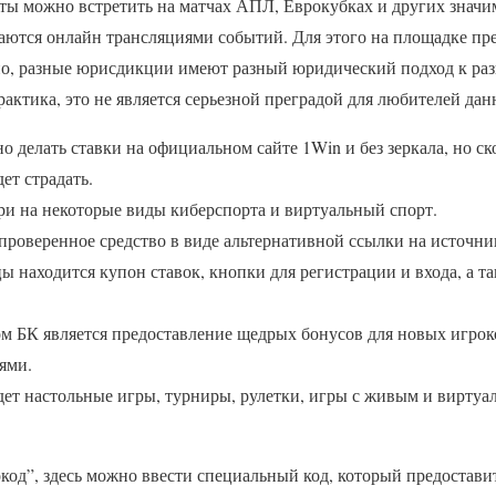
ты можно встретить на матчах АПЛ, Еврокубках и других значи
ются онлайн трансляциями событий. Для этого на площадке пр
но, разные юрисдикции имеют разный юридический подход к раз
рактика, это не является серьезной преградой для любителей да
делать ставки на официальном сайте 1Win и без зеркала, но ск
ет страдать.
и на некоторые виды киберспорта и виртуальный спорт.
проверенное средство в виде альтернативной ссылки на источни
ы находится купон ставок, кнопки для регистрации и входа, а 
 БК является предоставление щедрых бонусов для новых игроко
ями.
йдет настольные игры, турниры, рулетки, игры с живым и вирту
окод”, здесь можно ввести специальный код, который предостав