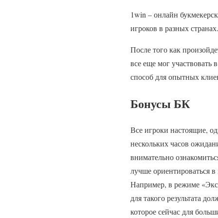
1win – онлайн букмекерск
игроков в разных странах
После того как произойде
все еще мог участвовать
способ для опытных клиен
Бонусы БК
Все игроки настоящие, од
нескольких часов ожидани
внимательно ознакомитьс
лучше ориентироваться в 
Например, в режиме «Экс
для такого результата дол
которое сейчас для больш