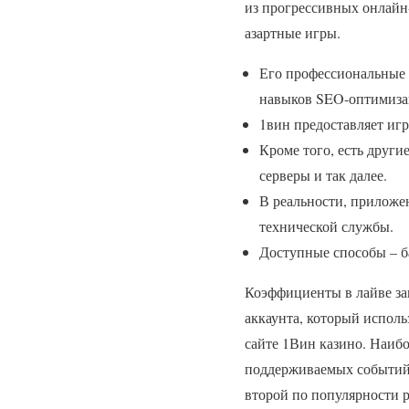
из прогрессивных онлайн-
азартные игры.
Его профессиональные 
навыков SEO-оптимиза
1вин предоставляет игр
Кроме того, есть друг
серверы и так далее.
В реальности, приложе
технической службы.
Доступные способы – б
Коэффициенты в лайве зам
аккаунта, который исполь
сайте 1Вин казино. Наи
поддерживаемых событий 
второй по популярности 