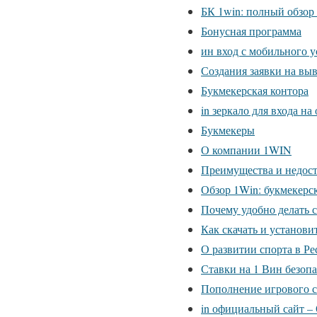
БК 1win: полный обзор
Бонусная программа
ин вход с мобильного у
Создания заявки на выв
Букмекерская контора
in зеркало для входа н
Букмекеры
О компании 1WIN
Преимущества и недост
Обзор 1Win: букмекерск
Почему удобно делать с
Как скачать и установи
О развитии спорта в Р
Ставки на 1 Вин безоп
Пополнение игрового сч
in официальный сайт – 