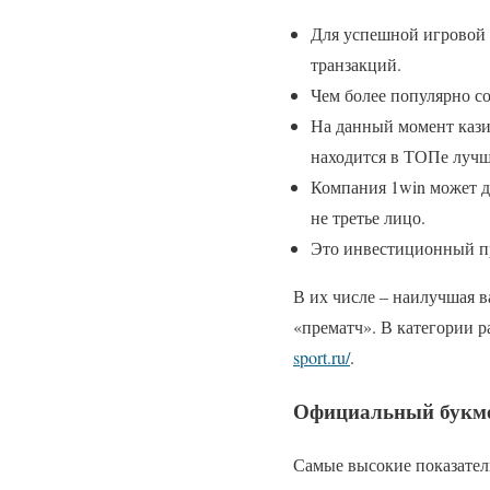
Для успешной игровой 
транзакций.
Чем более популярно с
На данный момент кази
находится в ТОПе луч
Компания 1win может до
не третье лицо.
Это инвестиционный пр
В их числе – наилучшая в
«прематч». В категории р
sport.ru/
.
Официальный букме
Самые высокие показател