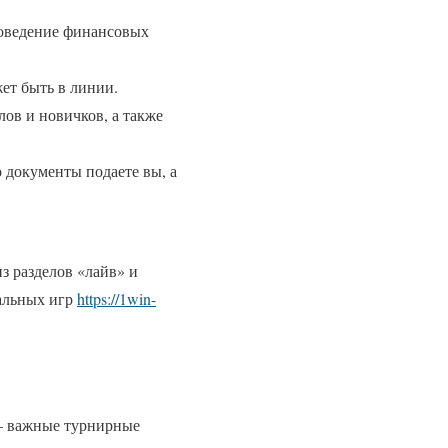
роведение финансовых
ет быть в линии.
ов и новичков, а также
 документы подаете вы, а
з разделов «лайв» и
уальных игр
https://1win-
 – важные турнирные