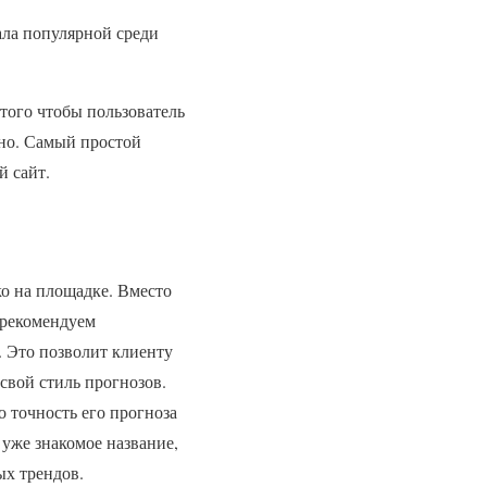
тала популярной среди
 того чтобы пользователь
нно. Самый простой
й сайт.
ко на площадке. Вместо
 рекомендуем
 Это позволит клиенту
свой стиль прогнозов.
 точность его прогноза
 уже знакомое название,
ых трендов.