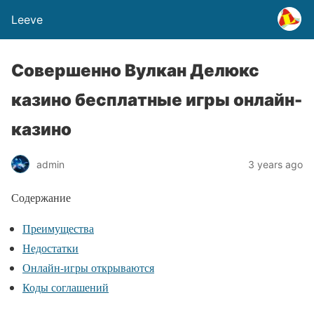
Leeve
Совершенно Вулкан Делюкс
казино бесплатные игры онлайн-
казино
admin
3 years ago
Содержание
Преимущества
Недостатки
Онлайн-игры открываются
Коды соглашений