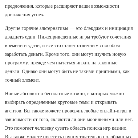
предложения, которые расширяют ваши возможности
достижения успеха.
Другие горячие альтернативы — это блэкджек и инициация
двадцать один. Нижеприведенные игры требуют сочетания
времени и удачи, и все это станет отличным способом
заработать деньги. Кроме того, они могут изучить новую
программу, прежде чем пытаться играть на законные
деньги. Однако они могут быть не такими приятными, как
точный элемент.
Новые абсолютно бесплатные казино, в которых можно
выбирать определенные круговые темы и открывать
агентов. Вы также можете проверять любые онлайн-игры в
зависимости от того, являются ли они мобильными или нет.
Это помогает человеку сузить область поиска игр казино.
Вы также можете посетить группу тщательно подобранных