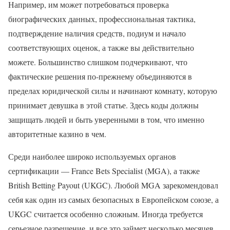
Например, им может потребоваться проверка
биографических данных, профессиональная тактика,
подтверждение наличия средств, подиум и начало
соответствующих оценок, а также вы действительно
можете. Большинство слишком подчеркивают, что
фактические решения по-прежнему объединяются в
пределах юридической силы и начинают комнату, которую
принимает девушка в этой статье. Здесь коды должны
защищать людей и быть уверенными в том, что именно
авторитетные казино в чем.
Среди наиболее широко используемых органов
сертификации — France Bets Specialist (MGA), а также
British Betting Payout (UKGC). Любой MGA зарекомендовал
себя как один из самых безопасных в Европейском союзе, а
UKGC считается особенно сложным. Иногда требуется
серьезное разрешение, и все это займет несколько месяцев,