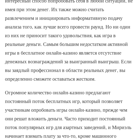
интересный способ попробовать себя в любой ситуации, не
имея при этом денег. Их также можно считать
развлечением и инициировать информативную подачу
анализа того, как лучше всего провести раунд. Но ни один
из них не приносит такого удовольствия, как игра в
реальные деньги. Самым большим недостатком активной
игры в бесплатное онлайн-казино является отсутствие
денежных вознаграждений за выигранный выигрыш. Если
вы заядлый профессионал в области реальных денег, вы
определенно сможете оставаться жестким.
Огромное количество онлайн-казино предлагают
постоянный поток бесплатных игр, который позволяет
участникам опробовать игры онлайн-казино, прежде чем
они решат вложить деньги. Часто приходит постоянный
поток популярных игр для азартных заведений, и Мириэль
начинает взимать плату за что-то, кроме машинного