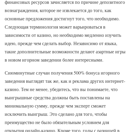
финансовых ресурсов зачисляется по причине депозитного
вознаграждения, которое не извлекается до того, как
основные предложения достигнут того, что необходимо.
Следующая терминология может варьироваться в
зависимости от казино, но необходимо медленно изучить
идею, прежде чем сделать выбор. Независимо от языка,
такие дополнительные возможности делают азартные игры
в новом игорном заведении более интересными.
Сиюминутные случаи получения 500% бонуса игорного
заведения выглядят так же, как и реклама других интернет-
казино. Тем не менее, убедитесь, что вы понимаете, что
выигрышные средства должны быть поставлены на
минимальную сумму, прежде чем эксперт сможет
исключить выигрыш. Это сделано для того, чтобы
преимущество не было обязательным условием для
открытия онлайн-казино. Кроме того, годы с разницей в