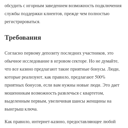
обсудить с игорным заведением возможность подключения
службы поддержки клиентов, прежде чем полностью
регистрироваться.
Требования
Согласно первому депозиту последних участников, это
обычное исследование в игровом секторе. Но не думайте,
что все казино предлагают такие приятные бонусы. Люди,
которые реализуют, как правило, предлагают 500%
приятных бонусов, если вам нужны новые люди. Это дает
мошенникам возможность развлечься с квартетом,
выделенным первым, увеличивая шансы женщины на
выигрыш ключа.
Как правило, интернет-казино, предоставляющее любой