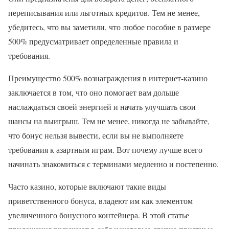
переписывания или льготных кредитов. Тем не менее,
убедитесь, что вы заметили, что любое пособие в размере
500% предусматривает определенные правила и
требования.
Преимущество 500% вознаграждения в интернет-казино
заключается в том, что оно помогает вам дольше
наслаждаться своей энергией и начать улучшать свои
шансы на выигрыш. Тем не менее, никогда не забывайте,
что бонус нельзя вывести, если вы не выполняете
требования к азартным играм. Вот почему лучше всего
начинать знакомиться с терминами медленно и постепенно.
Часто казино, которые включают такие виды
приветственного бонуса, владеют им как элементом
увеличенного бонусного контейнера. В этой статье