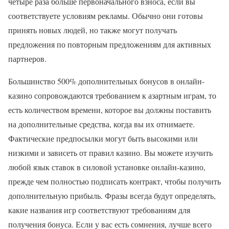
четыре раза больше первоначального взноса, если вы
соответствуете условиям рекламы. Обычно они готовы
принять новых людей, но также могут получать
предложения по повторным предложениям для активных
партнеров.
Большинство 500% дополнительных бонусов в онлайн-
казино сопровождаются требованием к азартным играм, то
есть количеством времени, которое вы должны поставить
на дополнительные средства, когда вы их отнимаете.
Фактические предпосылки могут быть высокими или
низкими и зависеть от правил казино. Вы можете изучить
любой язык ставок в силовой установке онлайн-казино,
прежде чем полностью подписать контракт, чтобы получить
дополнительную прибыль. Фразы всегда будут определять,
какие названия игр соответствуют требованиям для
получения бонуса. Если у вас есть сомнения, лучше всего