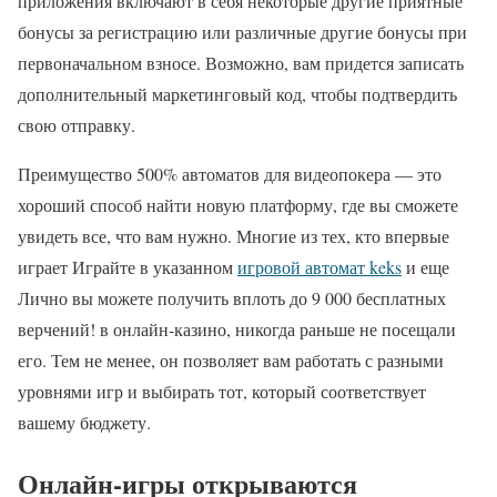
приложения включают в себя некоторые другие приятные
бонусы за регистрацию или различные другие бонусы при
первоначальном взносе. Возможно, вам придется записать
дополнительный маркетинговый код, чтобы подтвердить
свою отправку.
Преимущество 500% автоматов для видеопокера — это
хороший способ найти новую платформу, где вы сможете
увидеть все, что вам нужно. Многие из тех, кто впервые
играет Играйте в указанном
игровой автомат keks
и еще
Лично вы можете получить вплоть до 9 000 бесплатных
верчений! в онлайн-казино, никогда раньше не посещали
его. Тем не менее, он позволяет вам работать с разными
уровнями игр и выбирать тот, который соответствует
вашему бюджету.
Онлайн-игры открываются