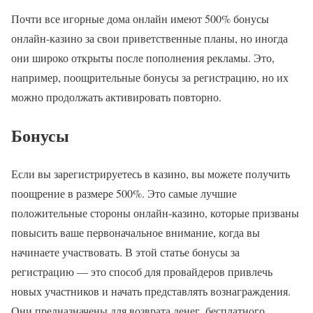
Почти все игорные дома онлайн имеют 500% бонусы
онлайн-казино за свои приветственные планы, но иногда
они широко открыты после пополнения рекламы. Это,
например, поощрительные бонусы за регистрацию, но их
можно продолжать активировать повторно.
Бонусы
Если вы зарегистрируетесь в казино, вы можете получить
поощрение в размере 500%. Это самые лучшие
положительные стороны онлайн-казино, которые призваны
повысить ваше первоначальное внимание, когда вы
начинаете участвовать. В этой статье бонусы за
регистрацию — это способ для провайдеров привлечь
новых участников и начать представлять вознаграждения.
Они предназначены для возврата денег, бесплатного