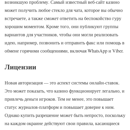
возникшую проблему. Самый известный веб-сайт казино
может получить любое стекло для чата, которое вы обычно
встречаете, а также сможет ответить на беспокойство гуру
хорошим моментом. Кроме того, они публикуют группы
вариантов для участников, чтобы они могли реализовать
идею, например, позвонить и отправить факс или помощь в
обмене горячими сообщениями, включая WhatsApp и Viber.
Лицензии
Новая авторизация — это аспект системы онлайн-ставок.
Это может показать, что казино функционирует легально, и
привлечь деньги игроков. Тем не менее, это повышает
статус журналов-платформ и повышает доверие к ним.
Однако купить разрешение может быть непросто, поскольку
на каждом окраине действуют свои правила, касающиеся