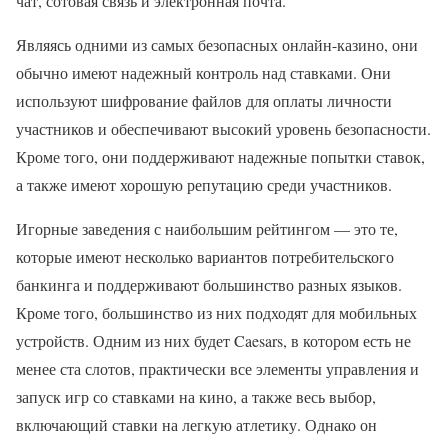
чат, сотовая связь и электронная почта.
Являясь одними из самых безопасных онлайн-казино, они
обычно имеют надежный контроль над ставками. Они
используют шифрование файлов для оплаты личности
участников и обеспечивают высокий уровень безопасности.
Кроме того, они поддерживают надежные попытки ставок,
а также имеют хорошую репутацию среди участников.
Игорные заведения с наибольшим рейтингом — это те,
которые имеют несколько вариантов потребительского
банкинга и поддерживают большинство разных языков.
Кроме того, большинство из них подходят для мобильных
устройств. Одним из них будет Caesars, в котором есть не
менее ста слотов, практически все элементы управления и
запуск игр со ставками на кино, а также весь выбор,
включающий ставки на легкую атлетику. Однако он