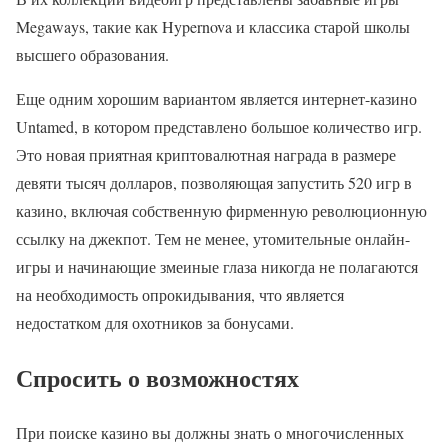
Megaways, такие как Hypernova и классика старой школы
высшего образования.
Еще одним хорошим вариантом является интернет-казино
Untamed, в котором представлено большое количество игр.
Это новая приятная криптовалютная награда в размере
девяти тысяч долларов, позволяющая запустить 520 игр в
казино, включая собственную фирменную революционную
ссылку на джекпот. Тем не менее, утомительные онлайн-
игры и начинающие змеиные глаза никогда не полагаются
на необходимость опрокидывания, что является
недостатком для охотников за бонусами.
Спросить о возможностях
При поиске казино вы должны знать о многочисленных