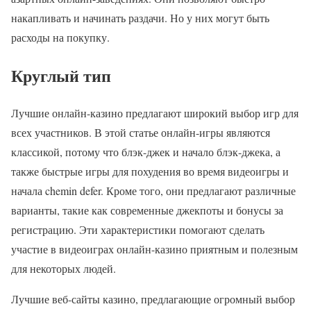
накапливать и начинать раздачи. Но у них могут быть
расходы на покупку.
Круглый тип
Лучшие онлайн-казино предлагают широкий выбор игр для
всех участников. В этой статье онлайн-игры являются
классикой, потому что блэк-джек и начало блэк-джека, а
также быстрые игры для похудения во время видеоигры и
начала chemin defer. Кроме того, они предлагают различные
варианты, такие как современные джекпоты и бонусы за
регистрацию. Эти характеристики помогают сделать
участие в видеоиграх онлайн-казино приятным и полезным
для некоторых людей.
Лучшие веб-сайты казино, предлагающие огромный выбор