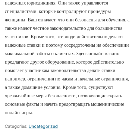
надежных юрисдикциях. Они также управляются
специалистами, которые контролируют процедуры
женщины. Ваш означает, что они безопасны для обучения, а
также имеют честное законодательство для большинства
участников. Кроме того, эти люди действительно делают
надежные ставки и поэтому сосредоточены на обеспечении
максимальной заботы о клиентах. Здесь онлайн-казино
предлагают другое оборудование, которое действительно
помогает участникам законодательства делать ставки,
например, ограничения по часам и начальные ограничения,
а также домашние условия. Кроме того, существуют
чрезвычайные меры безопасности, позволяющие скрыть
основные факты и начать предотвращать мошеннические
онлайн-игры.
Categories:
Uncategorized