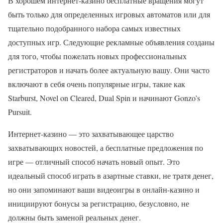
В хорошем интернет-казино бесплатные вращения могут
быть только для определенных игровых автоматов или для
тщательно подобранного набора самых известных
доступных игр. Следующие рекламные объявления созданы
для того, чтобы пожелать новых профессиональных
регистраторов и начать более актуальную вашу. Они часто
включают в себя очень популярные игры, такие как
Starburst, Novel on Cleared, Dual Spin и начинают Gonzo’s
Pursuit.
Интернет-казино — это захватывающее царство
захватывающих новостей, а бесплатные предложения по
игре — отличный способ начать новый опыт. Это
идеальный способ играть в азартные ставки, не тратя денег,
но они запоминают ваши видеоигры в онлайн-казино и
инициируют бонусы за регистрацию, безусловно, не
должны быть заменой реальных денег.