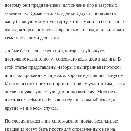
поэтому они предназначены для онлайн-игр в азартных
заведениях. Кроме того, вкладчики будут использовать
вашу бывшую минутную карту, чтобы узнать о бесплатных
шагах, которые помогут сохранить выплаты, а не рисковать
кем-либо своими деньгами.
Любые бесплатные функции, которые публикуют
настоящие казино, могут содержать коды азартных игр. В
этой статье представлены наборы с выигранным потоком
или фиксированным тиражом, хорошие условия с бонусом.
Многие из них приходят просто к новым участникам, в том
числе и к уже существующим пользователям. Многие из
них тоже требуют небольшой первоначальный взнос, а
другие – ни в коем случае.
По словам каждого интернет-казино, новые бесплатные
вращения могут быть просто для определенных игр на