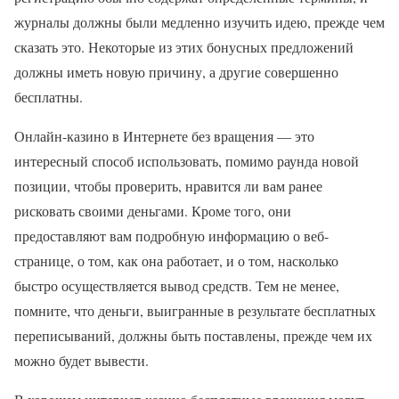
журналы должны были медленно изучить идею, прежде чем
сказать это. Некоторые из этих бонусных предложений
должны иметь новую причину, а другие совершенно
бесплатны.
Онлайн-казино в Интернете без вращения — это
интересный способ использовать, помимо раунда новой
позиции, чтобы проверить, нравится ли вам ранее
рисковать своими деньгами. Кроме того, они
предоставляют вам подробную информацию о веб-
странице, о том, как она работает, и о том, насколько
быстро осуществляется вывод средств. Тем не менее,
помните, что деньги, выигранные в результате бесплатных
переписываний, должны быть поставлены, прежде чем их
можно будет вывести.