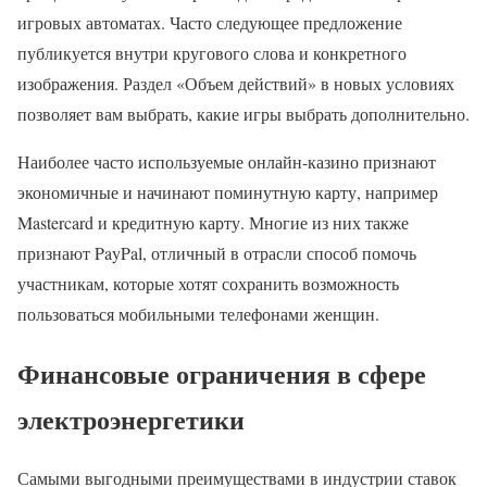
игровых автоматах. Часто следующее предложение
публикуется внутри кругового слова и конкретного
изображения. Раздел «Объем действий» в новых условиях
позволяет вам выбрать, какие игры выбрать дополнительно.
Наиболее часто используемые онлайн-казино признают
экономичные и начинают поминутную карту, например
Mastercard и кредитную карту. Многие из них также
признают PayPal, отличный в отрасли способ помочь
участникам, которые хотят сохранить возможность
пользоваться мобильными телефонами женщин.
Финансовые ограничения в сфере
электроэнергетики
Самыми выгодными преимуществами в индустрии ставок