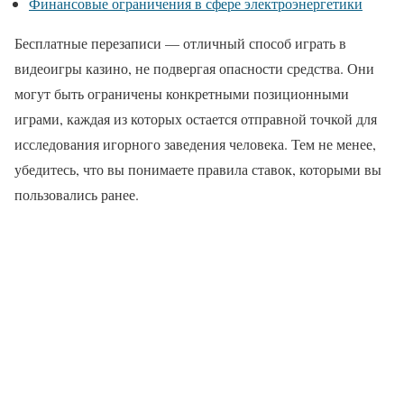
Финансовые ограничения в сфере электроэнергетики
Бесплатные перезаписи — отличный способ играть в
видеоигры казино, не подвергая опасности средства. Они
могут быть ограничены конкретными позиционными
играми, каждая из которых остается отправной точкой для
исследования игорного заведения человека. Тем не менее,
убедитесь, что вы понимаете правила ставок, которыми вы
пользовались ранее.