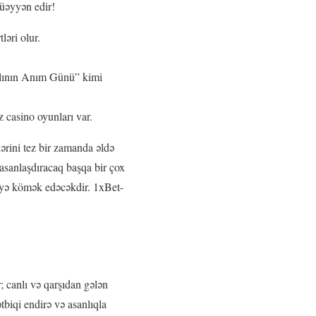
müəyyən edir!
ləri olur.
calının Anım Günü” kimi
 casino oyunları var.
rini tez bir zamanda əldə
asanlaşdıracaq başqa bir çox
məyə kömək edəcəkdir. 1xBet-
r; canlı və qarşıdan gələn
tbiqi endirə və asanlıqla