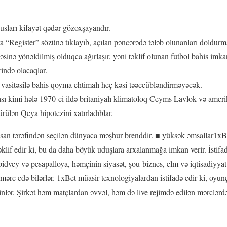
sları kifayət qədər gözoxşayandır.
a “Register” sözünə tıklayıb, açılan pəncərədə tələb olunanları doldurm
sinə yönəldilmiş olduqca ağırlaşır, yəni təklif olunan futbol bahis imk
ində olacaqlar.
n vasitəsilə bahis qoyma ehtimalı heç kəsi təəccübləndirməyəcək.
sası kimi hələ 1970-ci ildə britaniyalı klimatoloq Ceyms Lavlok və amer
ürülən Qeya hipotezini xatırladıblar.
nsan tərəfindən seçilən dünyaca məşhur brenddir. ■ yüksək əmsallar1xBe
klif edir ki, bu da daha böyük uduşlara arxalanmağa imkan verir. İstifadə
pidvey və pesapalloya, həmçinin siyasət, şou-biznes, elm və iqtisadiyy
ərc edə bilərlər. 1xBet müasir texnologiyalardan istifadə edir ki, oyunç
sinlər. Şirkət həm matçlardan əvvəl, həm də live rejimdə edilən mərcl