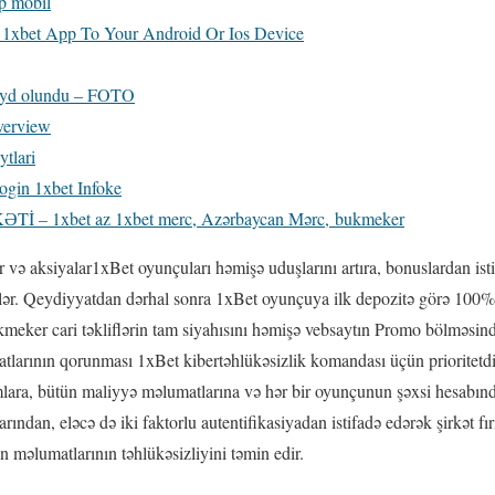
p mobil
1xbet App To Your Android Or Ios Device
qeyd olundu – FOTO
verview
ytlari
ogin 1xbet Infoke
– 1xbet az 1xbet merc, Azərbaycan Mərc, bukmeker
ə aksiyalar1xBet oyunçuları həmişə uduşlarını artıra, bonuslardan isti
ərlər. Qeydiyyatdan dərhal sonra 1xBet oyunçuya ilk depozitə görə 100%
meker cari təkliflərin tam siyahısını həmişə vebsaytın Promo bölməsind
matlarının qorunması 1xBet kibertəhlükəsizlik komandası üçün prioritetdi
lara, bütün maliyyə məlumatlarına və hər bir oyunçunun şəxsi hesabınd
rından, eləcə də iki faktorlu autentifikasiyadan istifadə edərək şirkət fı
ın məlumatlarının təhlükəsizliyini təmin edir.