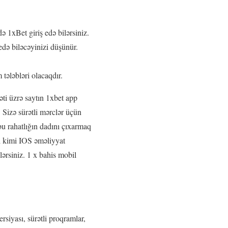
 1xBet giriş edə bilərsiniz.
edə biləcəyinizi düşünür.
tələbləri olacaqdır.
ti üzrə saytın 1xbet app
. Sizə sürətli mərclər üçün
bu rahatlığın dadını çıxarmaq
yi kimi IOS əməliyyat
lərsiniz. 1 x bahis mobil
rsiyası, sürətli proqramlar,