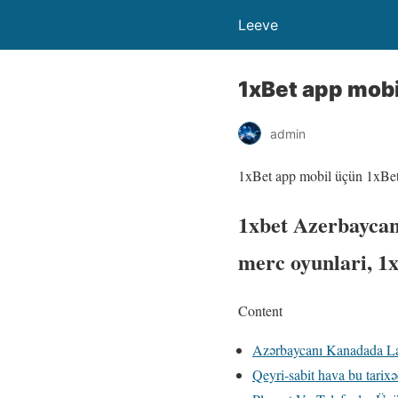
Leeve
1xBet app mobi
admin
1xBet app mobil üçün 1xBet 
1xbet Azerbaycan
merc oyunlari, 1x
Content
Azərbaycanı Kanadada La
Qeyri-sabit hava bu tari