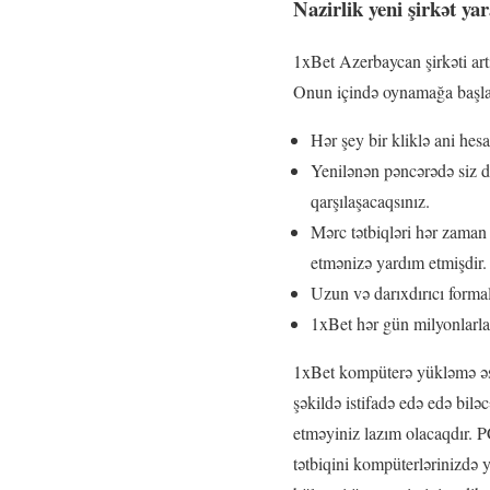
Nazirlik yeni şirkət yar
1xBet Azerbaycan şirkəti art
Onun içində oynamağa başla
Hər şey bir kliklə ani hes
Yenilənən pəncərədə siz da
qarşılaşacaqsınız.
Mərc tətbiqləri hər zaman 
etmənizə yardım etmişdir.
Uzun və darıxdırıcı forma
1xBet hər gün milyonlarla 
1xBet kompüterə yükləmə əsa
şəkildə istifadə edə edə bil
etməyiniz lazım olacaqdır. P
tətbiqini kompüterlərinizdə 