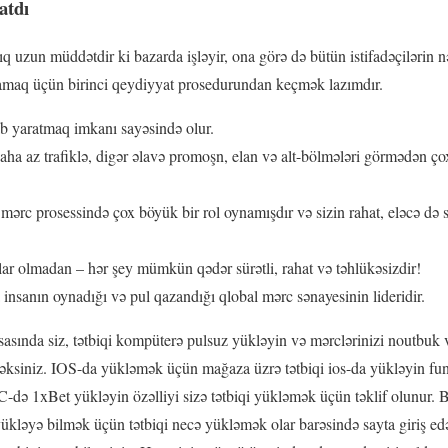
atdı
ıq uzun müddətdir ki bazarda işləyir, ona görə də bütün istifadəçilərin 
maq üçün birinci qeydiyyat prosedurundan keçmək lazımdır.
ab yaratmaq imkanı sayəsində olur.
ha az trafiklə, digər əlavə promoşn, elan və alt-bölmələri görmədən çox 
mərc prosessində çox böyük bir rol oynamışdır və sizin rahat, eləcə də s
lar olmadan – hər şey mümkün qədər sürətli, rahat və təhlükəsizdir!
insanın oynadığı və pul qazandığı qlobal mərc sənayesinin lideridir.
sında siz, tətbiqi kompüterə pulsuz yükləyin və mərclərinizi noutbuk 
əcəksiniz. IOS-da yükləmək üçün mağaza üzrə tətbiqi ios-da yükləyin fun
C-də 1xBet yükləyin özəlliyi sizə tətbiqi yükləmək üçün təklif olunur.
yükləyə bilmək üçün tətbiqi necə yükləmək olar barəsində sayta giriş 