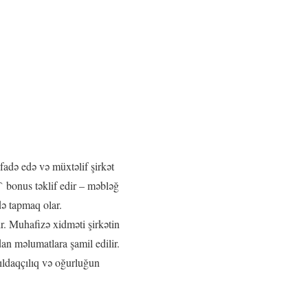
fadə edə və müxtəlif şirkət
` bonus təklif edir – məbləğ
ə tapmaq olar.
r. Muhafizə xidməti şirkətin
an məlumatlara şamil edilir.
rıldaqçılıq və oğurluğun