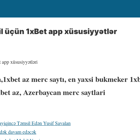
l üçün 1xBet app xüsusiyyətlər
app xüsusiyyətləri
,1xbet az merc saytı, en yaxsi bukmeker 1x
bet az, Azerbaycan merc saytlari
yiqincə Təmsil Edən Yusif Savalan
xədək davam edəcək