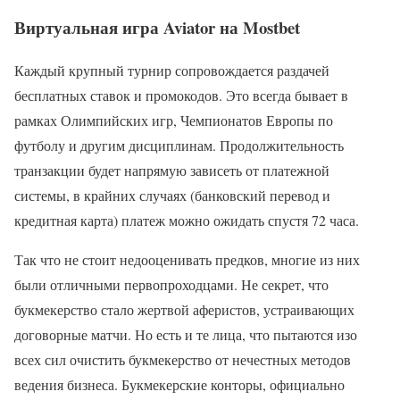
Виртуальная игра Aviator на Mostbet
Каждый крупный турнир сопровождается раздачей
бесплатных ставок и промокодов. Это всегда бывает в
рамках Олимпийских игр, Чемпионатов Европы по
футболу и другим дисциплинам. Продолжительность
транзакции будет напрямую зависеть от платежной
системы, в крайних случаях (банковский перевод и
кредитная карта) платеж можно ожидать спустя 72 часа.
Так что не стоит недооценивать предков, многие из них
были отличными первопроходцами. Не секрет, что
букмекерство стало жертвой аферистов, устраивающих
договорные матчи. Но есть и те лица, что пытаются изо
всех сил очистить букмекерство от нечестных методов
ведения бизнеса. Букмекерские конторы, официально