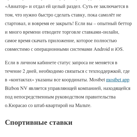
«Авиатор» и отдал ей целый раздел. Суть ее заключается в
том, что нужно быстро сделать ставку, пока самолёт не
стартовал, и вовремя ее закрыть! Если вы – опытный беттор
и много времени отводите торговле ставками-онлайн,
самое время скачать приложение, которое полностью
совместимо с операционными системами Android и iOS.
Если в личном кабинете статус запроса не меняется в
течение 2 дней, необходимо связаться с техподдержкой, где
в «контактах» указаны все координаты. Mostbet
mostbet app
Bizbon NV является управляющей компанией, находящейся
под непосредственным руководством правительства
о.Кюрасао со штаб-квартирой на Мальте.
Спортивные ставки