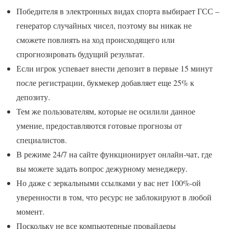
Победителя в электронных видах спорта выбирает ГСС –
генератор случайных чисел, поэтому вы никак не
сможете повлиять на ход происходящего или
спрогнозировать будущий результат.
Если игрок успевает внести депозит в первые 15 минут
после регистрации, букмекер добавляет еще 25% к
депозиту.
Тем же пользователям, которые не осилили данное
умение, предоставляются готовые прогнозы от
специалистов.
В режиме 24/7 на сайте функционирует онлайн-чат, где
вы можете задать вопрос дежурному менеджеру.
Но даже с зеркальными ссылками у вас нет 100%-ой
уверенности в том, что ресурс не заблокируют в любой
момент.
Поскольку не все компьютерные провайдеры