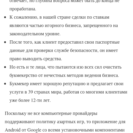
отвечает, но глубина вопроса может быть до конца не
проработана.
К сожалению, в нашей стране сделки по ставкам
являются частью игорного бизнеса, запрещенного на
законодательном уровне.
После того, как клиент предоставил свои паспортные
данные для проверки службе безопасности, он имеет
право выводить средства.
Но есть и те лица, что пытаются изо всех сил очистить
букмекерство от нечестных методов ведения бизнеса.
Букмекер имеет хорошую репутацию и предлагает свои
услуги в 39 странах мира, работая со многими клиентами
уже более 12-ти лет.
Поскольку не все компьютерные провайдеры
поддерживают политику азартных игр, то приложение для
Android от Google со всеми установочными компонентами