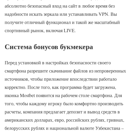
абсолютно безопасный вход на сайт в любое время без
надобности искать зеркала или устанавливать VPN. Вы
получите отличный функционал и такой же масштабный
спортивный рынок, включая LIVE.
Система бонусов букмекера
Перед установкой в настройках безопасности своего
смартфона разрешите скачивание файлов из непроверенных
источников, чтобы приложение впоследствии работало
корректно. После того, как программа будет загружена,
иконка Mostbet появится на рабочем столе смартфона. Для
того, чтобы каждому игроку было комфортно производить
расчеты, компания предлагает депозит и вывод средств в
американских долларах, евро, российских рублях, гривнах,
белорусских рублях и национальной валюте Узбекистана –