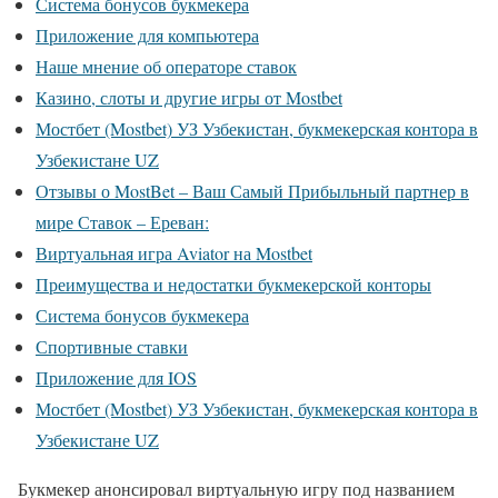
Система бонусов букмекера
Приложение для компьютера
Наше мнение об операторе ставок
Казино, слоты и другие игры от Mostbet
Мостбет (Mostbet) УЗ Узбекистан, букмекерская контора в
Узбекистане UZ
Отзывы о MostBet – Ваш Самый Прибыльный партнер в
мире Ставок – Ереван:
Виртуальная игра Aviator на Mostbet
Преимущества и недостатки букмекерской конторы
Система бонусов букмекера
Спортивные ставки
Приложение для IOS
Мостбет (Mostbet) УЗ Узбекистан, букмекерская контора в
Узбекистане UZ
Букмекер анонсировал виртуальную игру под названием